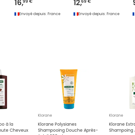
16,
12,
99 €
69 €
Envoyé depuis:
France
Envoyé depuis:
France
Klorane
Klorane
o à la
Klorane Polysianes
Klorane Ext
hute Cheveux
Shampooing Douche Après-
Shampoing À