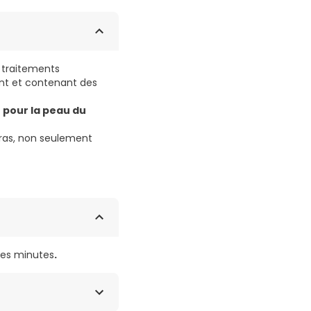
s traitements
nt et contenant des
 pour la peau du
 gras, non seulement
ues minutes
.