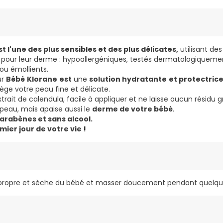
 l'une des plus sensibles et des plus délicates,
utilisant de
pour leur derme : hypoallergéniques, testés dermatologiqueme
ou émollients.
ur
Bébé
Klorane
est
une
solution hydratante
et protectrice
ège votre peau fine et délicate.
trait de calendula, facile à appliquer et ne laisse aucun résidu
 peau, mais apaise aussi le
derme de votre bébé
.
arabènes et sans alcool.
emier jour de votre vie !
u propre et sèche du bébé et masser doucement pendant quelq