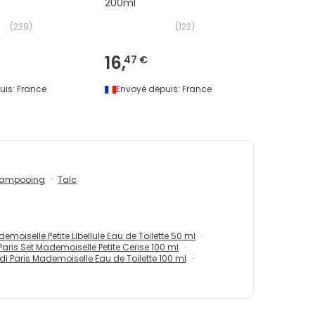
200ml
(
229
)
(
122
)
16,
47 €
uis:
France
Envoyé depuis:
France
ampooing
Talc
moiselle Petite Libellule Eau de Toilette 50 ml
aris Set Mademoiselle Petite Cerise 100 ml
i Paris Mademoiselle Eau de Toilette 100 ml