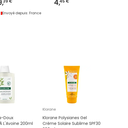
9,
4,
39 €
45 €
Envoyé depuis:
France
Klorane
ra-Doux
Klorane Polysianes Gel
 L'Avoine 200ml
Crème Solaire Sublime SPF30