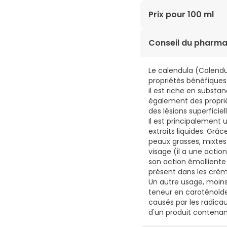
AQUA. EXTRAIT DE CAL
Prix pour 100 ml
PALMITATE D'ÉTHYLHEX
TÉTRASODIUM. TRIÉTHA
2,66€ / 100 ml
Conseil du pharma
Le calendula (Calendul
propriétés bénéfiques
il est riche en subst
également des proprié
des lésions superficiell
Il est principalement 
extraits liquides. Grâ
peaux grasses, mixtes
visage (il a une actio
son action émolliente 
présent dans les crèm
Un autre usage, moin
teneur en caroténoïd
causés par les radicaux 
d'un produit contenan