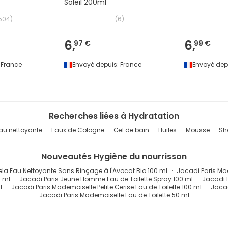
Soleil 200ml
504
)
(
6
)
6,
6,
97 €
99 €
France
Envoyé depuis:
France
Envoyé dep
Recherches liées à Hydratation
au nettoyante
Eaux de Cologne
Gel de bain
Huiles
Mousse
Sh
Nouveautés
Hygiène du nourrisson
la Eau Nettoyante Sans Rinçage à l'Avocat Bio 100 ml
Jacadi Paris Made
0 ml
Jacadi Paris Jeune Homme Eau de Toilette Spray 100 ml
Jacadi P
l
Jacadi Paris Mademoiselle Petite Cerise Eau de Toilette 100 ml
Jacad
Jacadi Paris Mademoiselle Eau de Toilette 50 ml