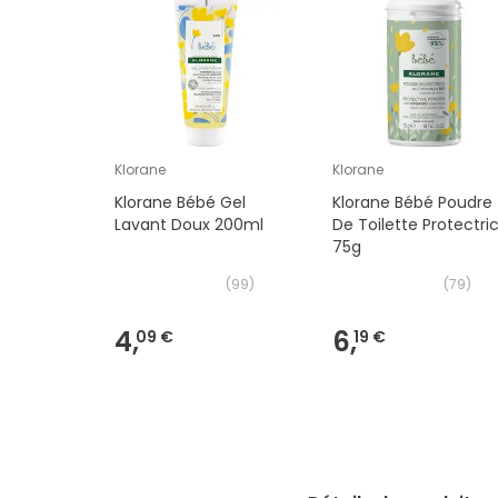
Klorane
Klorane
Klorane Bébé Gel
Klorane Bébé Poudre
Lavant Doux 200ml
De Toilette Protectri
75g
(
99
)
(
79
)
4,
6,
09 €
19 €