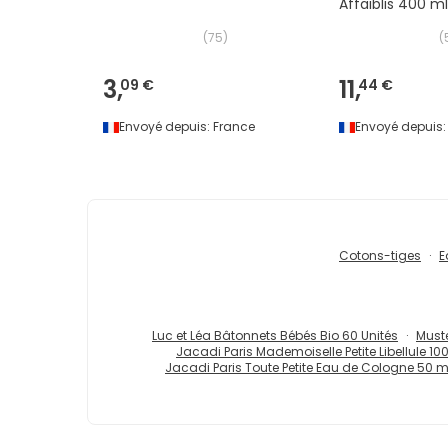
Affaiblis 400 ml
(
75
)
(
3,
11,
09 €
44 €
Envoyé depuis:
France
Envoyé depuis:
Cotons-tiges
E
Luc et Léa Bâtonnets Bébés Bio 60 Unités
Muste
Jacadi Paris Mademoiselle Petite Libellule 10
Jacadi Paris Toute Petite Eau de Cologne 50 m