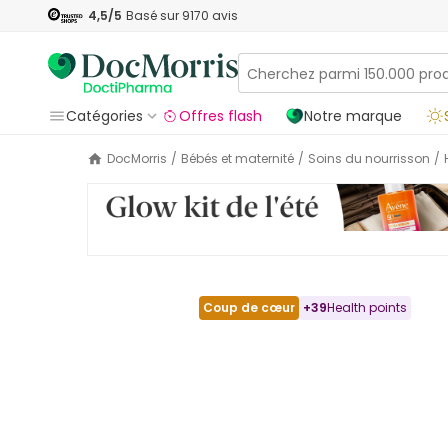
4,5
/5
Basé sur
9170
avis
Catégories
Offres flash
Notre marque
DocMorris
/
Bébés et maternité
/
Soins du nourrisson
/
Coup de cœur
+
39
Health points