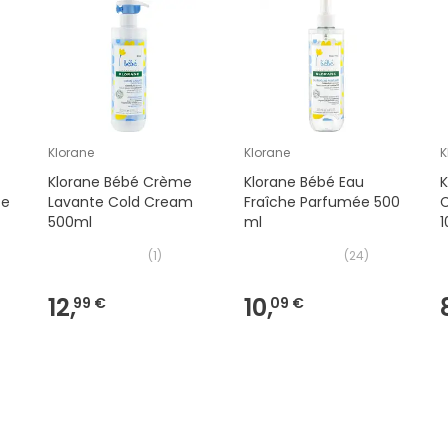
Klorane
Klorane
K
Klorane Bébé Crème
Klorane Bébé Eau
ce
Lavante Cold Cream
Fraîche Parfumée 500
500ml
ml
(
1
)
(
24
)
12,
10,
99 €
09 €