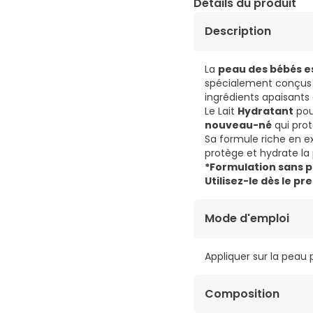
Détails du produit
Description
La
peau des bébés est
spécialement conçus 
ingrédients apaisants 
Le Lait
Hydratant
po
nouveau-né
qui prot
Sa formule riche en ex
protège et hydrate la
*Formulation sans p
Utilisez-le dès le pr
Mode d'emploi
Appliquer sur la pea
Composition