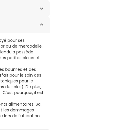
ÉTHICONOL. DU
PALMITATE. EDTA
ROISÉ.....
loyé pour ses
'or ou de mercadelle,
calendula possède
es petites plaies et
 des baumes et des
fait pour le soin des
 toniques pour le
 du soleil). De plus,
 C’est pourquoi, il est
ts alimentaires. Sa
ent les dommages
 lors de l'utilisation