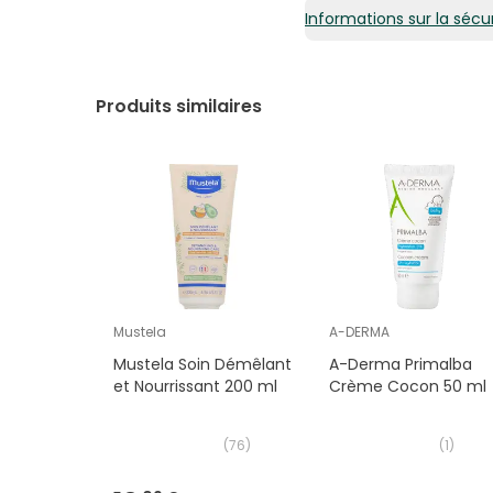
Informations sur la sécur
Produits similaires
Mustela
A-DERMA
Mustela Soin Démêlant
A-Derma Primalba
et Nourrissant 200 ml
Crème Cocon 50 ml
(
76
)
(
1
)