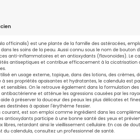
ENDULA OFFICINALIS. CHLORPHÉNÉSINE. CYCLOPENTASILOXANE. DIM
YLE. GLYCÉRINE. PARFUM. PHÉNOXYÉTHANOL. POLYSORBATE 40. SIP 
NOLAMINE. XANTHAN GUM. ACRYLATES/C10-30 ACRYLATE D'ALKYLE C
cien
a officinalis) est une plante de la famille des astéracées, emp
 dans les soins de la peau. Aussi connu sous le nom de bouton d
ances anti-inflammatoires et en antioxydants (flavonoïdes). Le 
tés antiseptiques et contribue efficacement à la cicatrisation d
es.
utilisé en usage externe, topique, dans des lotions, des crèmes,
ce à ses propriétés apaisantes et hydratantes, le calendula est par
 et sensibles. On le retrouve également dans la formulation des
n antibactérienne et atténue les agressions causées par les rayons
aide à préserver la douceur des peaux les plus délicates et fines.
es destinées à apaiser l'érythème fessier.
s courant, est son emploi comme ingrédient dans les complémen
es antioxydants participe à une bonne santé des yeux et prévi
libres, retardant ainsi le vieillissement cellulaire. En cas de doute
t du calendula, consultez un professionnel de santé.