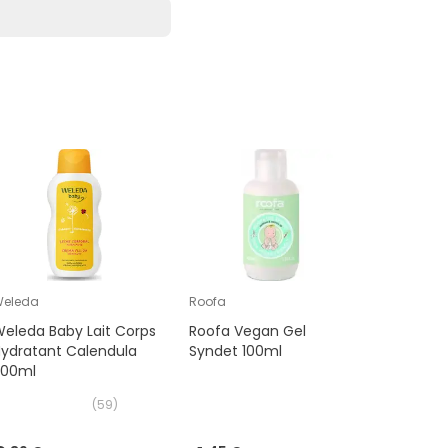
Weleda
Roofa
Mustela
eleda Baby Lait Corps
Roofa Vegan Gel
Mustela 
ydratant Calendula
Syndet 100ml
Lait Corp
200ml
200 ml
(
59
)