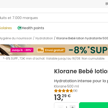
Solaires
Health points
Hygiène du nourrisson
/
Hydratation
/
Klorane Bebé lotion hydratante 50
*-8% SUPP., 72€ min d’achat. Valable jusqu’au 16/08. Non cumulable.
Klorane Bebé loti
Hydratation intense pour la
Klorane
·
500 ml
(
9
)
13,
29 €