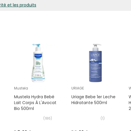
ité et les produits
Mustela
URIAGE
Mustela Hydra Bebé
Uriage Bebe 1er Leche
W
Lait Corps À L'Avocat
Hidratante 500ml
H
Bio 500ml
(
186
)
(
1
)