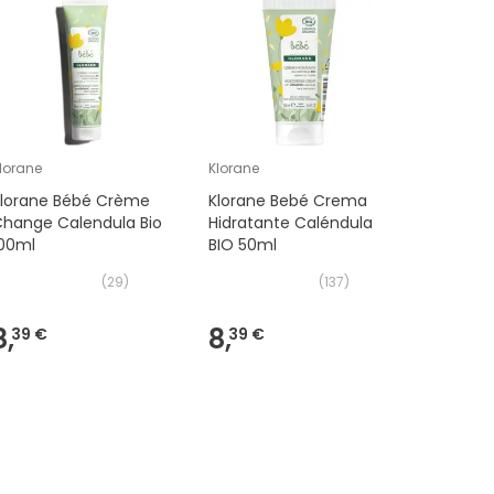
lorane
Klorane
Klorane
Klorane Bébé Crème
Klorane Bebé Crema
Klorane 
Change Calendula Bio
Hidratante Caléndula
Nettoyan
100ml
BIO 50ml
Unités
(
29
)
(
137
)
8,
8,
4,
39 €
39 €
99 €