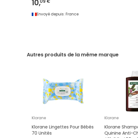
10,
09 €
Envoyé depuis:
France
Autres produits de la même marque
Klorane
Klorane
Klorane Lingettes Pour Bébés
Klorane Shampo
70 Unités
Quinine Anti-C