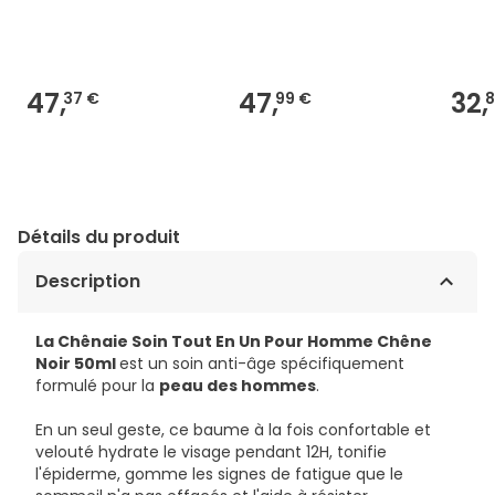
47,
47,
32,
37 €
99 €
8
Détails du produit
Description
La Chênaie Soin Tout En Un Pour Homme Chêne
Noir 50ml
est un soin anti-âge spécifiquement
formulé pour la
peau des hommes
.
En un seul geste, ce baume à la fois confortable et
velouté hydrate le visage pendant 12H, tonifie
l'épiderme, gomme les signes de fatigue que le