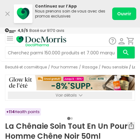
Continuez sur l’App
Nous prenons soin de vous avec des
Ouvrir
promos exclusives
4,5
/5
Basé sur
9170
avis
Beauté et cosmétique
/
Pour hommes
/
Rasage
/
Peau sensible
/
La 
Voir détails
*-8% SUPP., 72€ min d’achat. Valable jusqu’au 16/08. Non
cumulable.
+
114
Health points
La Chênaie Soin Tout En Un Pour
Homme Chêne Noir 50ml