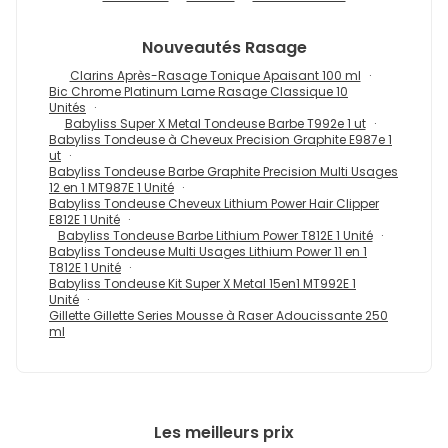
Nouveautés
Rasage
Clarins Après-Rasage Tonique Apaisant 100 ml
Bic Chrome Platinum Lame Rasage Classique 10
Unités
Babyliss Super X Metal Tondeuse Barbe T992e 1 ut
Babyliss Tondeuse à Cheveux Precision Graphite E987e 1
ut
Babyliss Tondeuse Barbe Graphite Precision Multi Usages
12 en 1 MT987E 1 Unité
Babyliss Tondeuse Cheveux Lithium Power Hair Clipper
E812E 1 Unité
Babyliss Tondeuse Barbe Lithium Power T812E 1 Unité
Babyliss Tondeuse Multi Usages Lithium Power 11 en 1
T812E 1 Unité
Babyliss Tondeuse Kit Super X Metal 15en1 MT992E 1
Unité
Gillette Gillette Series Mousse à Raser Adoucissante 250
ml
Les meilleurs prix