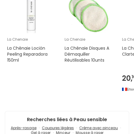
La Chenaie
La Chenaie
La Ch
La Chênaie Loción
La Chênaie Disques A
La Ch
Peeling Reparadora
Démaquiller
Clart
150ml
Réutilisables 10unts
20,
1
Env
Recherches liées à Peau sensible
Après-rasage
Coupures légères
Crème avec pinceau
Gel à raser
Minceur
Mousse à raser