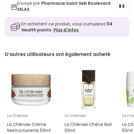
Envoyé par
Pharmacie Saint Seb Boulevard
SELAS
En achetant ce produit, vous cumulerez
114
Health points.
Plus d'infos
D’autres utilisateurs ont également acheté
La Chenaie
La Chenaie
La Ch
La Chênaie Crème
La Chênaie Chêne Noir
La Ch
Restructurante 50ml
50ml
50ml