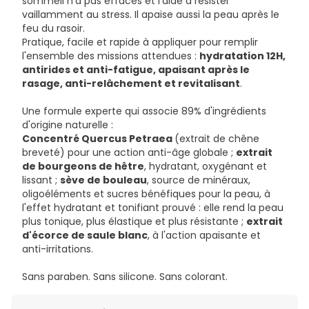
sommeil n'a pas effacés et l'aide à résister
vaillamment au stress. Il apaise aussi la peau après le
feu du rasoir.
Pratique, facile et rapide à appliquer pour remplir
l'ensemble des missions attendues :
hydratation 12H,
antirides et anti-fatigue, apaisant après le
rasage, anti-relâchement et revitalisant
.
Une formule experte qui associe 89% d'ingrédients
d'origine naturelle :
Concentré Quercus Petraea
(extrait de chêne
breveté) pour une action anti-âge globale ;
extrait
de bourgeons de hêtre
, hydratant, oxygénant et
lissant ;
sève de bouleau
, source de minéraux,
oligoéléments et sucres bénéfiques pour la peau, à
l'effet hydratant et tonifiant prouvé : elle rend la peau
plus tonique, plus élastique et plus résistante ;
extrait
d'écorce de saule blanc
, à l'action apaisante et
anti-irritations.
Sans paraben. Sans silicone. Sans colorant.