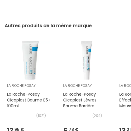
Autres produits de la même marque
LA ROCHE POSAY
LA ROCHE POSAY
LA RO
La Roche-Posay
La Roche-Posay
La Ro
Cicaplast Baume B5+
Cicaplast Lèvres
Effac
100ml
Baume Barrière
Mouss
Réparateur 7,5ml
400m
(
1021
)
(
204
)
13,
6,
13,
95 €
78 €
21