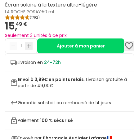
Écran solaire à la texture ultra-légère
LA ROCHE POSAY
·
50 ml
(
1792
)
15,
49 €
Seulement 3 unités à ce prix
Ajouter à mon panier
Livraison en
24-72h
Envoi à 3,99€ en points relais
.
Livraison gratuite à
partir de 49,00€
Garantie satisfait ou remboursé de 14 jours
Paiement
100 % sécurisé
Envoyé par
Pharmacie Audigier Lafarge