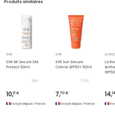
Produits similaires
SVR
SVR
LA RO
SVR AK Secure DM
SVR Sun Secure
La Ro
Protect 50ml
Crème SPF50+ 50ml
Anthe
SPF50
(
83
)
(
170
)
10,
7,
14,
11 €
70 €
1
Envoyé depuis:
France
Envoyé depuis:
France
Env