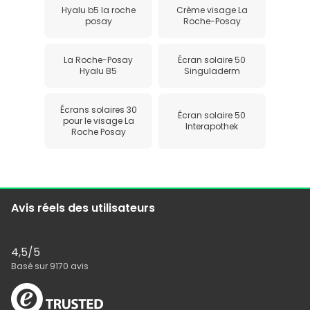
Hyalu b5 la roche
Crème visage La
posay
Roche-Posay
La Roche-Posay
Écran solaire 50
Hyalu B5
Singuladerm
Écrans solaires 30
Écran solaire 50
pour le visage La
Interapothek
Roche Posay
Avis réels des utilisateurs
4,5
/5
Basé sur
9170
avis