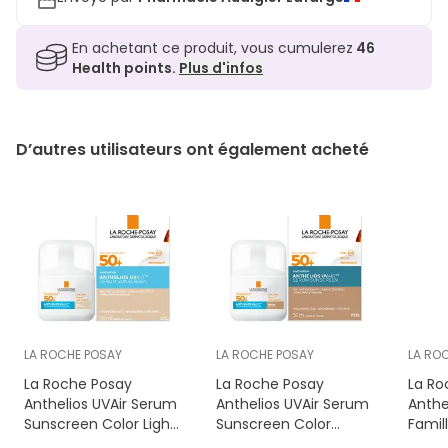
En achetant ce produit, vous cumulerez
46
Health points.
Plus d'infos
D’autres utilisateurs ont également acheté
LA ROCHE POSAY
LA ROCHE POSAY
LA RO
La Roche Posay
La Roche Posay
La Ro
Anthelios UVAir Serum
Anthelios UVAir Serum
Anthe
Sunscreen Color Light
Sunscreen Color
Famil
SPF50+ 50 ml
Medium SPF50+ 50 ml