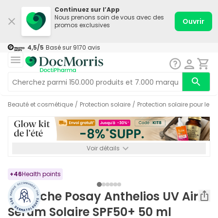
Continuez sur l’App
Nous prenons soin de vous avec des
Ouvrir
promos exclusives
4,5
/5
Basé sur
9170
avis
Beauté et cosmétique
/
Protection solaire
/
Protection solaire pour le v
Voir détails
*-8% SUPP., 72€ min d’achat. Valable jusqu’au 16/08. Non
cumulable.
+
46
Health points
La Roche Posay Anthelios UV Air
Serum Solaire SPF50+ 50 ml