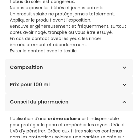
L'abus du soleil est dangereux,
Ne pas exposer les bébés et jeunes enfants.
Un produit solaire ne protège jamais totalement.
Appliquer le produit avant l'exposition.
Renouveler généreusement et fréquemment, surtout
après avoir nagé, transpiré ou vous être essuyé.
En cas de contact avec les yeux, les rincer
immédiatement et abondamment.
Éviter le contact avec le textile.
Composition
AQUA / WATER / EAU • ALCOHOL DENAT. • DIISOPROPYL
Prix pour 100 ml
SEBACATE • DICAPRYLYL CARBONATE • BIS-
ETHYLHEXYLOXYPHENOL METHOXYPHENYL TRIAZINE •
28,16€ / 100 ml
Conseil du pharmacien
ETHYLHEXYL TRIAZONE • BUTYL
METHOXYDIBENZOYLMETHANE • ISOPROPYL MYRISTATE •
GLYCERIN • SILICA • PROPYLENE GLYCOL
L’utilisation d’une
crème solaire
est indispensable
DICAPRYLATE/DICAPRATE • POTASSIUM CETYL
pour protéger la peau et empêcher les rayons UVA et
PHOSPHATE • COPERNICIA CERIFERA CERA / CARNAUBA
UVB d’y pénétrer. Grâce aux filtres solaires contenus
WAX / CIRE DE CARNAUBA • DIETHYLAMINO
dans les protections solaires, une barrière se crée sur