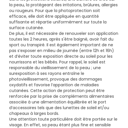
HYDROXYBENZOYL HEXYL BENZOATE • ACRYLATES/C10-
la peau, la protégeant des irritations, brûlures, allergies
30 ALKYL ACRYLATE CROSSPOLYMER • CHLORPHENESIN •
ou rougeurs. Pour que la photoprotection soit
CITRIC ACID • GLYCERYL STEARATE •
efficace, elle doit être appliquée en quantité
HYDROXYACETOPHENONE • MYRISTIC ACID •
suffisante et répartie uniformément sur toute la
NIACINAMIDE • PALMITIC ACID • PEG-100 STEARATE •
surface cutanée.
PENTYLENE GLYCOL • PERLITE • SILICA SILYLATE • SODIUM
De plus, il est nécessaire de renouveler son application
HYALURONATE • STEARIC ACID • TOCOPHEROL •
toutes les 2 heures, après s'être baigné, avoir fait du
TRIETHANOLAMINE • TRISODIUM ETHYLENEDIAMINE
sport ou transpiré. Il est également important de ne
DISUCCINATE • XANTHAN GUM • PARFUM / FRAGRANCE.
pas s’exposer en milieu de journée (entre 12h et 16h)
et d’éviter toute exposition directe au soleil pour les
nourrissons et les bébés. Pour rappel, le soleil est
responsable du vieillissement de la peau ; une
surexposition à ses rayons entraîne le
photovieillissement, provoque des dommages
oxydatifs et favorise l’apparition de maladies
cutanées. Cette action de protection peut être
renforcée par la prise de compléments alimentaires
associée à une alimentation équilibrée et le port
d’accessoires tels que des lunettes de soleil et/ou
chapeaux à larges bords.
Une attention toute particulière doit être portée sur le
visage. En effet, sa peau étant plus fine et sensible