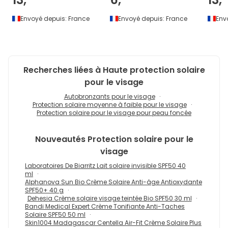
Envoyé depuis:
France
Envoyé depuis:
France
Env
Recherches liées à Haute protection solaire
pour le visage
Autobronzants pour le visage
Protection solaire moyenne à faible pour le visage
Protection solaire pour le visage pour peau foncée
Nouveautés
Protection solaire pour le
visage
Laboratoires De Biarritz Lait solaire invisible SPF50 40
ml
Alphanova Sun Bio Crème Solaire Anti-âge Antioxydante
SPF50+ 40 g
Dehesia Crème solaire visage teintée Bio SPF50 30 ml
Bandi Medical Expert Crème Tonifiante Anti-Taches
Solaire SPF50 50 ml
Skin1004 Madagascar Centella Air-Fit Crème Solaire Plus