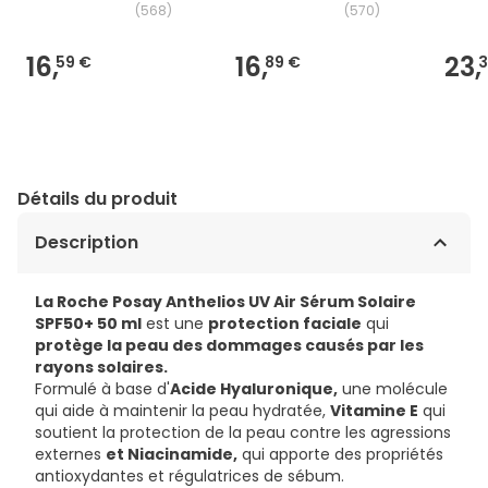
(
568
)
(
570
)
16,
16,
23,
59 €
89 €
3
Détails du produit
Description
La Roche Posay Anthelios UV Air Sérum Solaire
SPF50+ 50 ml
est une
protection faciale
qui
protège la peau des dommages causés par les
rayons solaires.
Formulé à base d'
Acide Hyaluronique,
une molécule
qui aide à maintenir la peau hydratée,
Vitamine E
qui
soutient la protection de la peau contre les agressions
externes
et Niacinamide,
qui apporte des propriétés
antioxydantes et régulatrices de sébum.