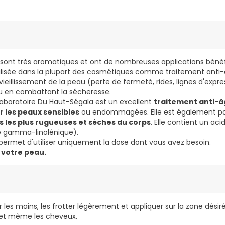
es sont très aromatiques et ont de nombreuses applications béné
utilisée dans la plupart des cosmétiques comme traitement anti-â
vieillissement de la peau (perte de fermeté, rides, lignes d'expres
 en combattant la sécheresse.
aboratoire Du Haut-Ségala est un excellent
traitement anti-âg
er les peaux sensibles
ou endommagées. Elle est également par
s les plus rugueuses et sèches du corps
. Elle contient un aci
de gamma-linolénique).
permet d'utiliser uniquement la dose dont vous avez besoin.
 votre peau.
les mains, les frotter légèrement et appliquer sur la zone désirée.
s et même les cheveux.