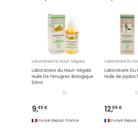
Laboratoire Du Haut-Ségala
Laboratoire Du H
Laboratoire du Haut-Ségala
Laboratoire Du
Huile De fenugrec Biologique
Huile de jojoba
50ml
(
1
)
(
1
9,
12,
49 €
89 €
Envoyé depuis:
France
Envoyé depuis: