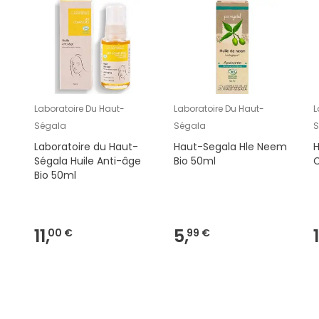
Laboratoire Du Haut-
Laboratoire Du Haut-
L
Ségala
Ségala
S
Laboratoire du Haut-
Haut-Segala Hle Neem
H
Ségala Huile Anti-âge
Bio 50ml
Bio 50ml
11,
5,
00 €
99 €