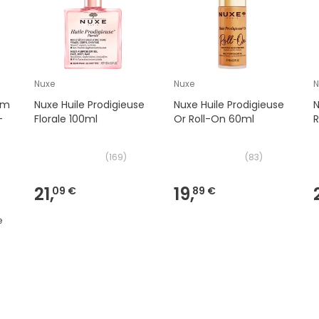
Nuxe
Nuxe
N
rm
Nuxe Huile Prodigieuse
Nuxe Huile Prodigieuse
N
-
Florale 100ml
Or Roll-On 60ml
R
(
169
)
(
83
)
21,
19,
09 €
89 €
e