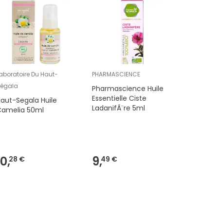
aboratoire Du Haut-
PHARMASCIENCE
Laboratoi
égala
Ségala
Pharmascience Huile
Essentielle Ciste
aut-Segala Huile
Haut-Seg
LadanifÃ¨re 5ml
Camelia 50ml
Vera 50
10,
9,
11,
28 €
49 €
59 €