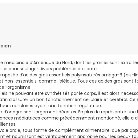
nis (huile d'onagre 100% vierge).
cien
e médicinale d’Amérique du Nord, dont les graines sont extraites 
ècles pour soulager divers problèmes de santé.
composée d’acides gras essentiels polyinsaturés oméga-6 (cis-lin
t non-essentiels, comme l’oléique. Tous ces acides gras sont
e l’organisme.
els ne pouvant être synthétisés par le corps, il est alors nécessa
 afin d'assurer un bon fonctionnement cellulaire et cérébral. Ce
urs cellulaires ayant une fonction régulatrice.
uile d’onagre sont largement décrites. En plus de représenter un
tances médiatrices comme précédemment mentionné, elle a d
lientes.
ar voie orale, sous forme de complément alimentaire, que par app
nt et nourrissant est véritablement approprié pour les peaux to