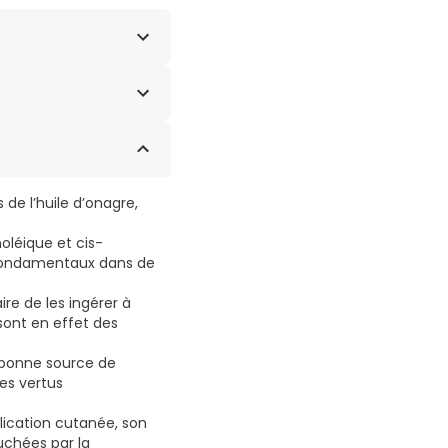
de l’huile d’onagre,
oléique et cis-
 fondamentaux dans de
ire de les ingérer à
 sont en effet des
e bonne source de
es vertus
lication cutanée, son
uchées par la