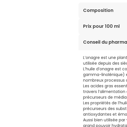
Composition
Huile d'oenothera bien
Prix pour 100 ml
16,00€ / 100 ml
Conseil du pharma
L’onagre est une plant
utilisée depuis des si
L’huile d’onagre est 
gamma-linolénique) e
nombreux processus d
Les acides gras essenti
travers l’alimentation
précurseurs de médiate
Les propriétés de l’h
précurseurs des subs
antioxydantes et émol
Aussi bien utilisée p
grand pouvoir hydrata