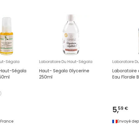
aut-Ségala
Laboratoire Du Haut-Ségala
Laboratoire D
 Haut-Ségala
Haut- Segala Glycerine
Laboratoire
 50ml
250ml
Eau Florale 
)
5,
59 €
France
Envoyé dep