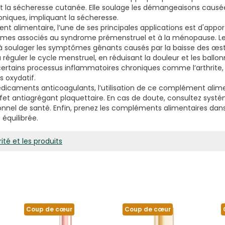
t la sécheresse cutanée. Elle soulage les démangeaisons caus
oniques, impliquant la sécheresse.
t alimentaire, l’une de ses principales applications est d'appor
ômes associés au syndrome prémenstruel et à la ménopause. L
à soulager les symptômes gênants causés par la baisse des œs
 réguler le cycle menstruel, en réduisant la douleur et les ball
ertains processus inflammatoires chroniques comme l’arthrite,
s oxydatif.
dicaments anticoagulants, l’utilisation de ce complément alime
 effet antiagrégant plaquettaire. En cas de doute, consultez sy
ionnel de santé. Enfin, prenez les compléments alimentaires dan
 équilibrée.
ité et les produits
Coup de cœur
Coup de cœur