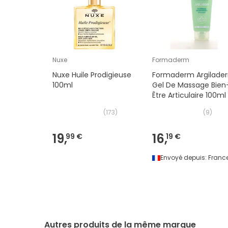
Nuxe
Formaderm
Nuxe Huile Prodigieuse
Formaderm Argilade
100ml
Gel De Massage Bien
Être Articulaire 100ml
(
173
)
(
9
)
19,
16,
99 €
19 €
Envoyé depuis:
Franc
Autres produits de la même marque