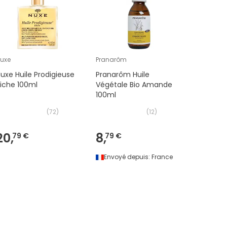
uxe
Pranarôm
Weleda
uxe Huile Prodigieuse
Pranarôm Huile
Weleda P
iche 100ml
Végétale Bio Amande
Massage 
100ml
2x200ml
(
72
)
(
12
)
20,
8,
32,
79 €
79 €
90 
Envoyé depuis:
France
Envoyé 