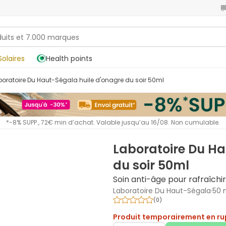
Solaires
Health points
boratoire Du Haut-Ségala huile d'onagre du soir 50ml
*-8% SUPP., 72€ min d’achat. Valable jusqu’au 16/08. Non cumulable.
Laboratoire Du Ha
du soir 50ml
Soin anti-âge pour rafraîchir,
Laboratoire Du Haut-Ségala
·
50 
(
0
)
Produit temporairement en ru