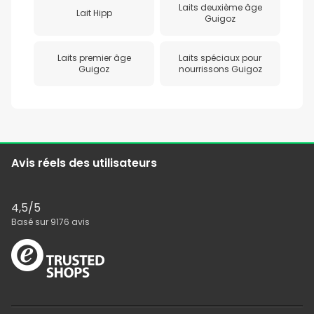
Laits deuxième âge
Lait Hipp
Guigoz
Laits premier âge
Laits spéciaux pour
Guigoz
nourrissons Guigoz
Avis réels des utilisateurs
4,5
/5
Basé sur
9176
avis