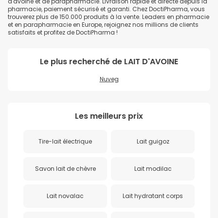
d'avoine et de parapharmacie. Livraison rapide et directe depuis la
pharmacie, paiement sécurisé et garanti. Chez DoctiPharma, vous
trouverez plus de 150.000 produits à la vente. Leaders en pharmacie
et en parapharmacie en Europe, rejoignez nos millions de clients
satisfaits et profitez de DoctiPharma !
Le plus recherché de
LAIT D'AVOINE
Nuveg
Les meilleurs prix
Tire-lait électrique
Lait guigoz
Savon lait de chèvre
Lait modilac
Lait novalac
Lait hydratant corps