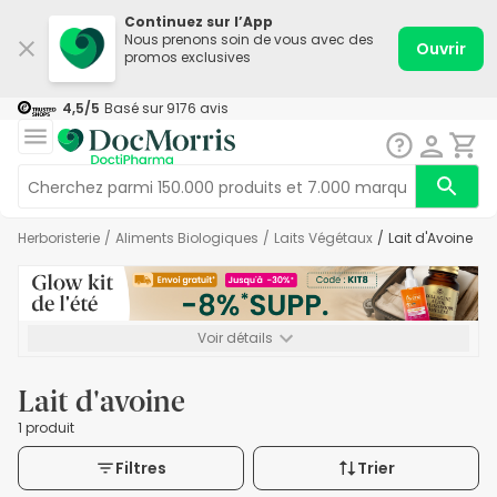
Continuez sur l’App
Nous prenons soin de vous avec des
Ouvrir
promos exclusives
4,5
/5
Basé sur
9176
avis
Herboristerie
/
Aliments Biologiques
/
Laits Végétaux
/
Lait d'Avoine
Voir détails
*-8% SUPP., 72€ min d’achat. Valable jusqu’au 16/08. Non
cumulable.
Lait d'avoine
1 produit
Filtres
Trier