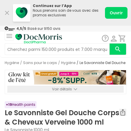
Continuez sur l’App
Nous prenons soin de vous avec des
Ouvrir
promos exclusives
4,5
/5
Basé sur
9150
avis
Hygiène
/
Soins pour le corps
/
Hygiène
/
Le Savonniste Gel Douche C
Voir détails
*-8% SUPP., 72€ min d’achat. Valable jusqu’au 16/08. Non
cumulable.
+
19
Health points
Le Savonniste Gel Douche Corps
& Cheveux Verveine 1000 ml
Le Savonniste
·
1000 ml