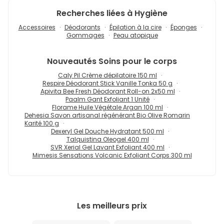
Recherches liées à Hygiène
Accessoires
Déodorants
Épilation à la cire
Éponges
Gommages
Peau atopique
Nouveautés
Soins pour le corps
Caly Pil Crème dépilatoire 150 ml
Respire Déodorant Stick Vanille Tonka 50 g
Apivita Bee Fresh Déodorant Roll-on 2x50 ml
Paalm Gant Exfoliant 1 Unité
Florame Huile Végétale Argan 100 ml
Dehesia Savon artisanal régénérant Bio Olive Romarin
Karité 100 g
Dexeryl Gel Douche Hydratant 500 ml
Talquistina Oleogel 400 ml
SVR Xerial Gel Lavant Exfoliant 400 ml
Mimesis Sensations Volcanic Exfoliant Corps 300 ml
Les meilleurs prix