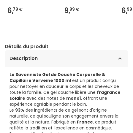
6,
9,
6,
79 €
99 €
99
Détails du produit
Description
Le Savonniste Gel de Douche Corporelle &
Capillaire Verveine 1000 ml
est un produit conçu
pour nettoyer en douceur le corps et les cheveux de
toute la famille. Ce gel douche libère une
fragrance
solaire
avec des notes de
monoï
, offrant une
expérience agréable pendant le bain.
Le
93%
des ingrédients de ce gel sont d'origine
naturelle, ce qui souligne son engagement envers la
qualité et la nature. Fabriqué en
France
, ce produit
reflète la tradition et l'excellence en cosmétique.