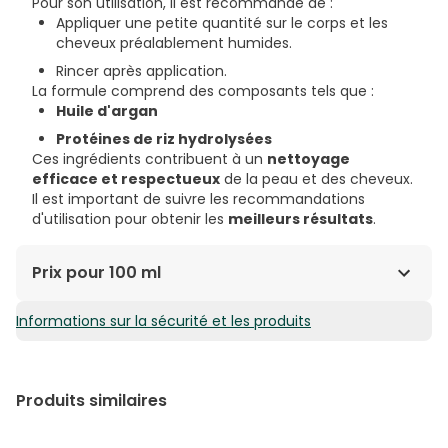
Pour son utilisation, il est recommandé de :
Appliquer une petite quantité sur le corps et les
cheveux préalablement humides.
Rincer après application.
La formule comprend des composants tels que :
Huile d'argan
Protéines de riz hydrolysées
Ces ingrédients contribuent à un
nettoyage
efficace et respectueux
de la peau et des cheveux.
Il est important de suivre les recommandations
d'utilisation pour obtenir les
meilleurs résultats
.
Prix pour 100 ml
Informations sur la sécurité et les produits
0,66€ / 100 ml
Produits similaires