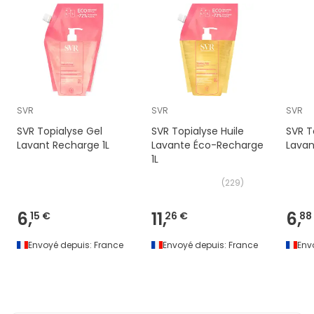
SVR
SVR
SVR
SVR Topialyse Gel
SVR Topialyse Huile
SVR T
Lavant Recharge 1L
Lavante Éco-Recharge
Lavan
1L
(
229
)
6,
11,
6,
15 €
26 €
88
Envoyé depuis:
France
Envoyé depuis:
France
Env