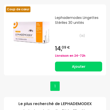
Coup de cœur
Lephademodex Lingettes
Stériles 30 unités
(
14
)
14,
09 €
Livraison en
24-72h
Ajouter
1
Le plus recherché de
LEPHADEMODEX