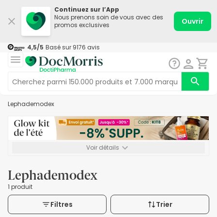
Continuez sur l’App
Nous prenons soin de vous avec des
Ouvrir
promos exclusives
4,5
/5
Basé sur
9176
avis
Lephademodex
Voir détails
*-8% SUPP., 72€ min d’achat. Valable jusqu’au 16/08. Non
cumulable.
Lephademodex
1 produit
Filtres
Trier