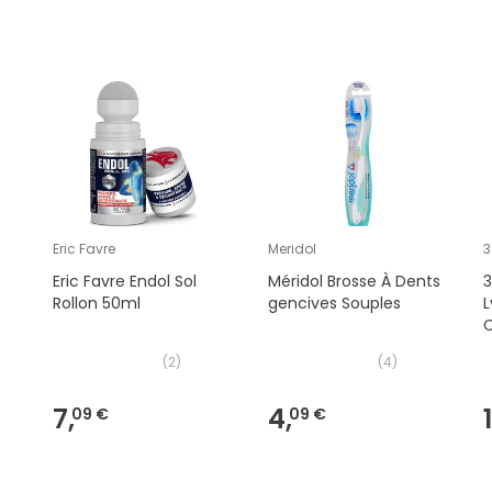
Eric Favre
Meridol
3
Eric Favre Endol Sol
Méridol Brosse À Dents
Rollon 50ml
gencives Souples
(
2
)
(
4
)
7,
4,
09 €
09 €