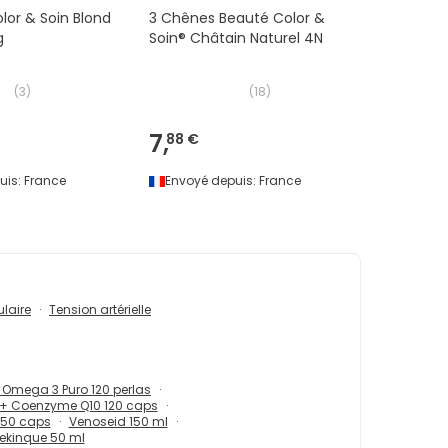
lor & Soin Blond
3 Chênes Beauté Color &
g
Soin® Châtain Naturel 4N
(
3
)
(
18
)
7,
88 €
uis:
France
Envoyé depuis:
France
laire
Tension artérielle
 Omega 3 Puro 120 perlas
+ Coenzyme Q10 120 caps
 50 caps
Venoseid 150 ml
Rekinque 50 ml