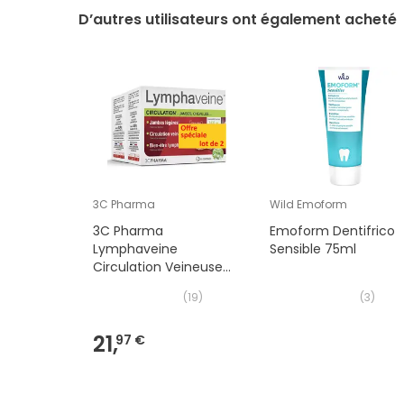
D’autres utilisateurs ont également acheté
3C Pharma
Wild Emoform
3C Pharma
Emoform Dentifrico
Lymphaveine
Sensible 75ml
Circulation Veineuse
2x60 Comprimés
(
19
)
(
3
)
21,
97 €