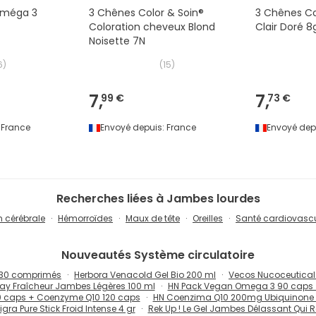
Oméga 3
3 Chênes Color & Soin®
3 Chênes Co
Coloration cheveux Blond
Clair Doré 8
Noisette 7N
6
)
(
15
)
7,
7,
99 €
73 €
France
Envoyé depuis:
France
Envoyé dep
Recherches liées à Jambes lourdes
n cérébrale
Hémorroïdes
Maux de tête
Oreilles
Santé cardiovascu
Nouveautés
Système circulatoire
 30 comprimés
Herbora Venacold Gel Bio 200 ml
Vecos Nucoceutical
ay Fraîcheur Jambes Légères 100 ml
HN Pack Vegan Omega 3 90 caps 
 caps + Coenzyme Q10 120 caps
HN Coenzima Q10 200mg Ubiquinone
igra Pure Stick Froid Intense 4 gr
Rek Up ! Le Gel Jambes Délassant Qui 