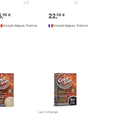
(
12
)
(
1
)
5,
22,
20,
95 €
06 €
99 
Envoyé depuis:
France
Envoyé depuis:
France
Envoyé 
Les 3 chenes