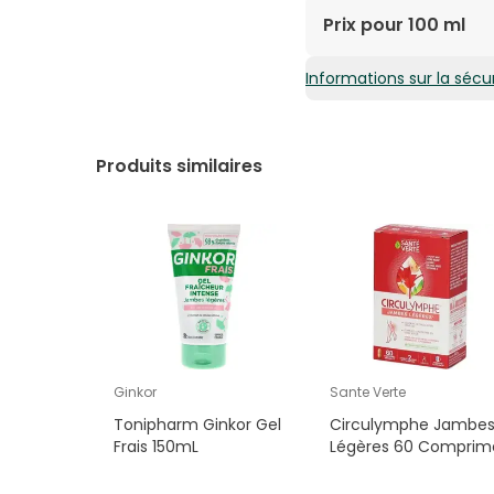
AQUAALCOHOL DENATUR
Prix pour 100 ml
ACRYLOYLDIMETHYLTA
LEAF EXTRACTPANTEN
Informations sur la sécur
15,22€ / 100 ml
SORBATEAESCULUS HI
VINIFERA LEAF EXTRA
SEED EXTRACTGINKGO
HORSE CHESTNUT) SEE
Produits similaires
BENZOATERAPHANUS SA
EXTRACTARNICA MONTA
GLUCONATE(II) CUPRI
Ginkor
Sante Verte
Tonipharm Ginkor Gel
Circulymphe Jambe
Frais 150mL
Légères 60 Comprim