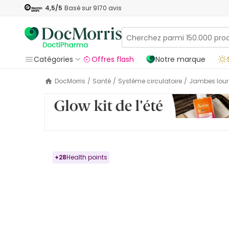
4,5
/5
Basé sur
9170
avis
Catégories
Offres flash
Notre marque
DocMorris
/
Santé
/
Système circulatoire
/
Jambes lou
+
28
Health points