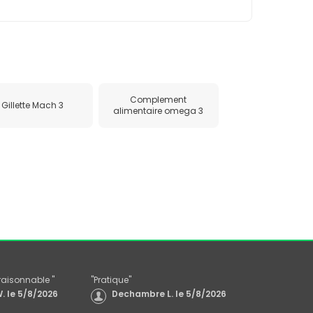
Complement
Gillette Mach 3
alimentaire omega 3
x raisonnable
"
"
Pratique
"
.
le
5/8/2026
Dechambre L.
le
5/8/2026