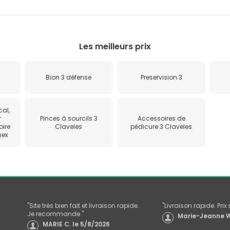
Les meilleurs prix
Bion 3 défense
Preservision 3
al,
r
Pinces à sourcils 3
Accessoires de
oire
Claveles
pédicure 3 Claveles
nex
"
Site très bien fait et livraison rapide.
"
Livraison rapide. Pri
Je recommande
"
Marie-Jeanne W
MARIE C.
le
5/8/2026