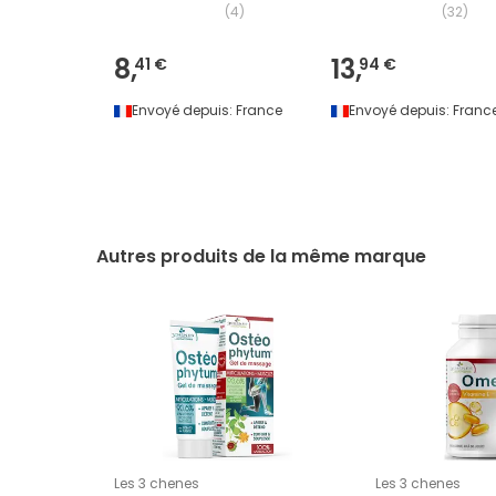
(
4
)
(
32
)
8,
13,
41 €
94 €
Envoyé depuis:
France
Envoyé depuis:
Franc
Autres produits de la même marque
Les 3 chenes
Les 3 chenes