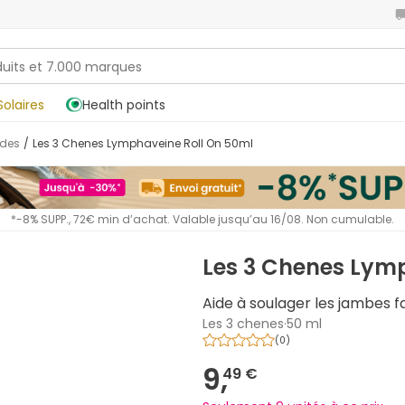
Solaires
Health points
rdes
/
Les 3 Chenes Lymphaveine Roll On 50ml
*-8% SUPP., 72€ min d’achat. Valable jusqu’au 16/08. Non cumulable.
Les 3 Chenes Lym
Aide à soulager les jambes f
Les 3 chenes
·
50 ml
(
0
)
9,
49 €