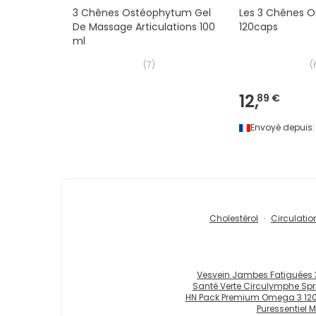
3 Chênes Ostéophytum Gel
Les 3 Chênes 
De Massage Articulations 100
120caps
ml
(
7
)
(
12,
89 €
Envoyé depuis:
Cholestérol
Circulatio
Vesvein Jambes Fatiguées
Santé Verte Circulymphe Spr
HN Pack Premium Omega 3 120
Puressentiel M