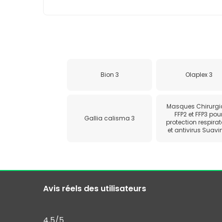
Bion 3
Olaplex 3
Masques Chirurgic
FFP2 et FFP3 pou
Gallia calisma 3
protection respirat
et antivirus Suavi
Avis réels des utilisateurs
4,5
/5