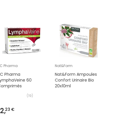
C Pharma
Nat&Form
Flora Natu
3C Pharma
Nat&Form Ampoules
Flora Na
LymphaVeine 60
Confort Urinaire Bio
Confort U
Comprimés
20x10ml
Ampoule
(
19
)
12,
23 €