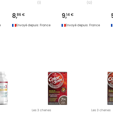
(
1
)
(
12
)
8,
9,
86 €
14 €
e
Envoyé depuis:
France
Envoyé depuis:
France
Les 3 chenes
Les 3 chenes