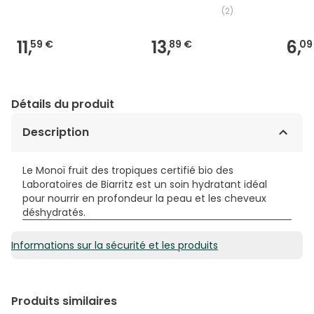
(
2
)
11,
13,
6,
59 €
89 €
09
Détails du produit
Description
Le Monoï fruit des tropiques certifié bio des
Laboratoires de Biarritz est un soin hydratant idéal
pour nourrir en profondeur la peau et les cheveux
déshydratés.
Informations sur la sécurité et les produits
Produits similaires