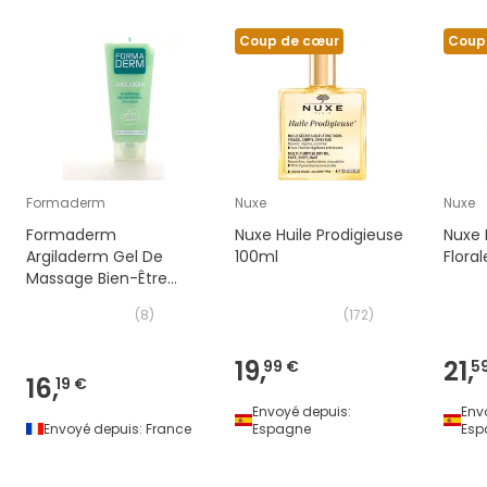
Coup de cœur
Coup
Formaderm
Nuxe
Nuxe
Formaderm
Nuxe Huile Prodigieuse
Nuxe 
Argiladerm Gel De
100ml
Flora
Massage Bien-Être
Articulaire 100ml
(
8
)
(
172
)
19,
21,
99 €
5
16,
19 €
Envoyé depuis:
Env
Envoyé depuis:
France
Espagne
Esp