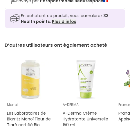
Envoyé par
Parapharmacie Beautespace
En achetant ce produit, vous cumulerez
33
Health points.
Plus d'infos
D’autres utilisateurs ont également acheté
Monoi
A-DERMA
Prana
Les Laboratoires de
A-Derma Crème
Pran
Biarritz Monoï Fleur de
Hydratante Universelle
Apais
Tiaré certifié Bio
150 ml