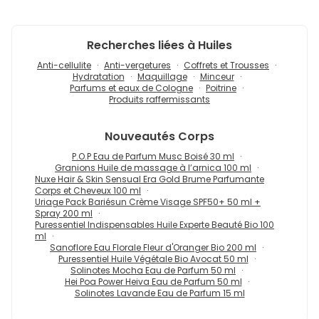
Recherches liées à Huiles
Anti-cellulite
Anti-vergetures
Coffrets et Trousses
Hydratation
Maquillage
Minceur
Parfums et eaux de Cologne
Poitrine
Produits raffermissants
Nouveautés
Corps
P.O.P Eau de Parfum Musc Boisé 30 ml
Granions Huile de massage à l’arnica 100 ml
Nuxe Hair & Skin Sensual Era Gold Brume Parfumante
Corps et Cheveux 100 ml
Uriage Pack Bariésun Crème Visage SPF50+ 50 ml +
Spray 200 ml
Puressentiel Indispensables Huile Experte Beauté Bio 100
ml
Sanoflore Eau Florale Fleur d'Oranger Bio 200 ml
Puressentiel Huile Végétale Bio Avocat 50 ml
Solinotes Mocha Eau de Parfum 50 ml
Hei Poa Power Heiva Eau de Parfum 50 ml
Solinotes Lavande Eau de Parfum 15 ml