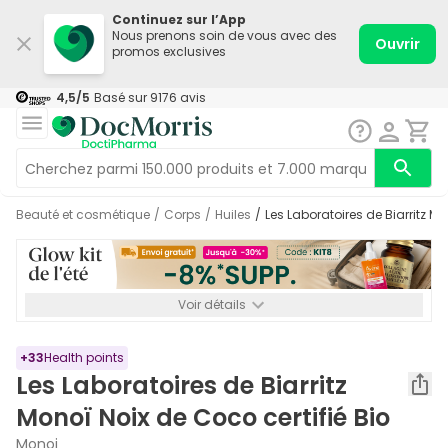
Continuez sur l’App
Nous prenons soin de vous avec des
Ouvrir
promos exclusives
4,5
/5
Basé sur
9176
avis
Beauté et cosmétique
/
Corps
/
Huiles
/
Les Laboratoires de Biarritz M
Voir détails
*-8% SUPP., 72€ min d’achat. Valable jusqu’au 16/08. Non
cumulable.
+
33
Health points
Les Laboratoires de Biarritz
Monoï Noix de Coco certifié Bio
Monoi