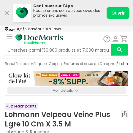
Continuez sur l’App
Nous prenons soin de vous avec des
Ouvrir
promos exclusives
4,5
/5
Basé sur
9170
avis
Beauté et cosmétique
/
Corps
/
Parfums et eaux de Cologne
/
Lohman
Voir détails
*-8% SUPP., 72€ min d’achat. Valable jusqu’au 16/08. Non
cumulable.
+
62
Health points
Lohmann Velpeau Veine Plus
Lgre 10 Cm X 3.5 M
Lohmann & Rauscher