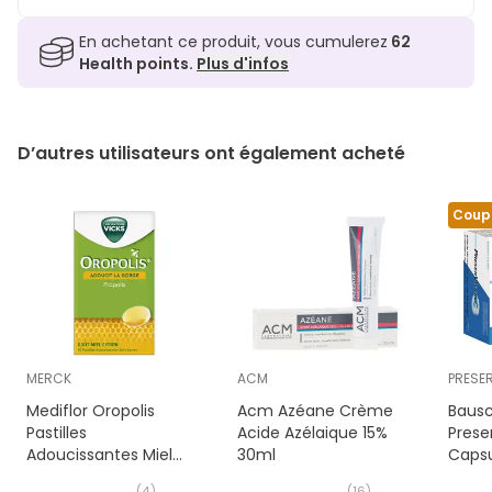
En achetant ce produit, vous cumulerez
62
Health points.
Plus d'infos
D’autres utilisateurs ont également acheté
Coup
MERCK
ACM
PRESE
Mediflor Oropolis
Acm Azéane Crème
Baus
Pastilles
Acide Azélaique 15%
Prese
Adoucissantes Miel
30ml
Capsu
Citron 20 unités
(
4
)
(
16
)