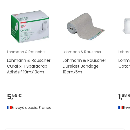
Lohmann & Rauscher
Lohmann & Rauscher
Lohma
Lohmann & Rauscher
Lohmann & Rauscher
Lohm
Curafix H Sparadrap
Durelast Bandage
Coton
Adhésif 10mx10cm
10cmx5m
5,
1,
59 €
68 
Envoyé depuis:
France
Env