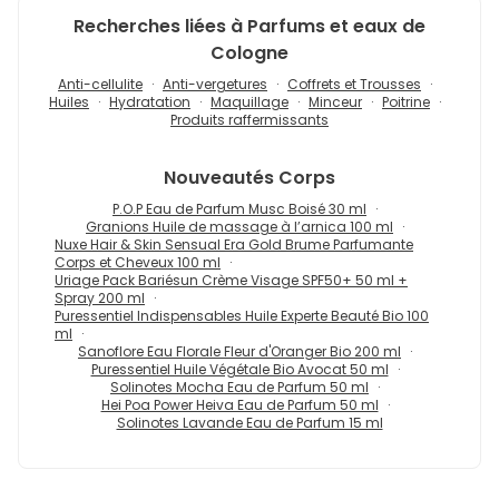
Recherches liées à Parfums et eaux de
Cologne
Anti-cellulite
Anti-vergetures
Coffrets et Trousses
Huiles
Hydratation
Maquillage
Minceur
Poitrine
Produits raffermissants
Nouveautés
Corps
P.O.P Eau de Parfum Musc Boisé 30 ml
Granions Huile de massage à l’arnica 100 ml
Nuxe Hair & Skin Sensual Era Gold Brume Parfumante
Corps et Cheveux 100 ml
Uriage Pack Bariésun Crème Visage SPF50+ 50 ml +
Spray 200 ml
Puressentiel Indispensables Huile Experte Beauté Bio 100
ml
Sanoflore Eau Florale Fleur d'Oranger Bio 200 ml
Puressentiel Huile Végétale Bio Avocat 50 ml
Solinotes Mocha Eau de Parfum 50 ml
Hei Poa Power Heiva Eau de Parfum 50 ml
Solinotes Lavande Eau de Parfum 15 ml