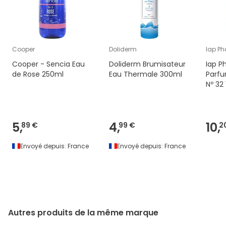
Cooper
Doliderm
Iap P
Cooper - Sencia Eau
Doliderm Brumisateur
Iap P
de Rose 250ml
Eau Thermale 300ml
Parf
Nº 32
5,
4,
10,
89 €
99 €
2
Envoyé depuis:
France
Envoyé depuis:
France
Autres produits de la même marque