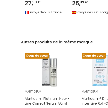
27,
25,
90 €
39 €
Envoyé depuis:
France
Envoyé depuis:
Espag
Autres produits de la même marque
Coup de cœur
Coup de cœur
MARTIDERM
MARTIDERM
Martiderm Platinum Neck-
Martiderm® Dri
Line Correct Serum 50ml
Intensive Roll-