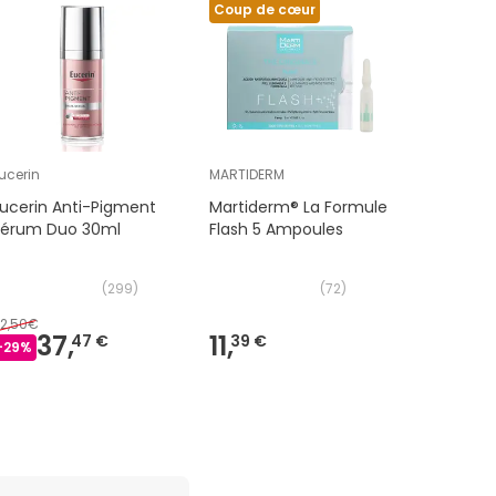
Coup de cœur
ucerin
MARTIDERM
Isdin
ucerin Anti-Pigment
Martiderm® La Formule
ISDIN Ac
Sérum Duo 30ml
Flash 5 Ampoules
Contrôle 
Boutons
(
299
)
(
72
)
2,50€
37,
11,
15,
47 €
39 €
49 €
-
29
%