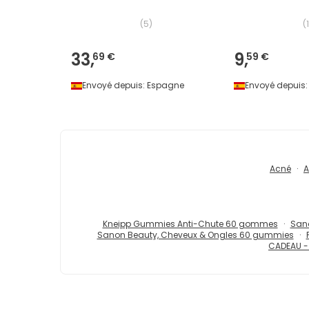
(
5
)
(
33,
9,
69 €
59 €
Envoyé depuis:
Espagne
Envoyé depuis:
Acné
A
Kneipp Gummies Anti-Chute 60 gommes
San
Sanon Beauty, Cheveux & Ongles 60 gummies
CADEAU - 