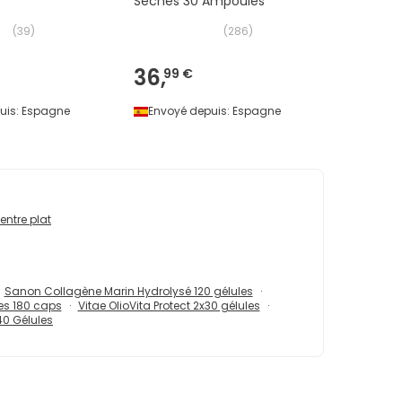
Sèches 30 Ampoules
(
39
)
(
286
)
36,
99 €
uis:
Espagne
Envoyé depuis:
Espagne
entre plat
Sanon Collagène Marin Hydrolysé 120 gélules
es 180 caps
Vitae OlioVita Protect 2x30 gélules
40 Gélules