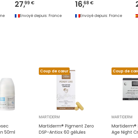
27,
16,
99 €
68 €
ne
Envoyé depuis:
France
Envoyé depuis:
France
Coup de cœur
Coup de cœ
MARTIDERM
MARTIDERM
osec
Martiderm® Pigment Zero
Martiderm® 
On 50ml
DSP-Antiox 60 gélules
Age Night C