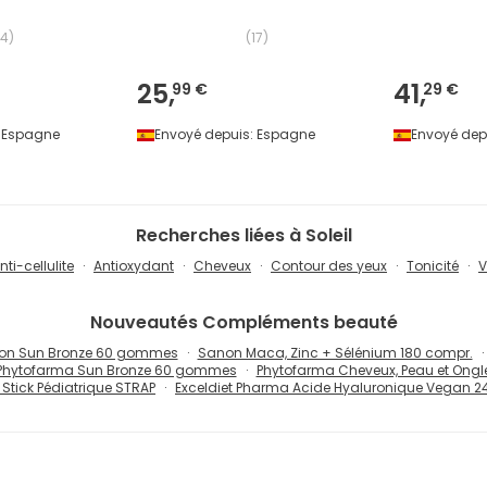
14
)
(
17
)
25,
41,
99 €
29 €
Espagne
Envoyé depuis:
Espagne
Envoyé dep
Recherches liées à Soleil
nti-cellulite
Antioxydant
Cheveux
Contour des yeux
Tonicité
V
Nouveautés
Compléments beauté
on Sun Bronze 60 gommes
Sanon Maca, Zinc + Sélénium 180 compr.
Phytofarma Sun Bronze 60 gommes
Phytofarma Cheveux, Peau et Ongl
Stick Pédiatrique STRAP
Exceldiet Pharma Acide Hyaluronique Vegan 2