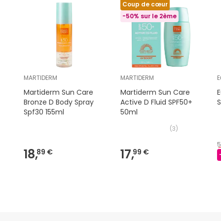
Coup de cœur
-50% sur le 2ème
MARTIDERM
MARTIDERM
E
Martiderm Sun Care
Martiderm Sun Care
E
Bronze D Body Spray
Active D Fluid SPF50+
Spf30 155ml
50ml
(
3
)
5
18,
17,
89 €
99 €