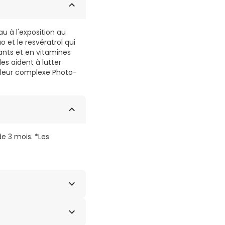
u à l'exposition au
o et le resvératrol qui
dants et en vitamines
es aident à lutter
à leur complexe Photo-
e 3 mois. *Les
svératrol, vitamine A