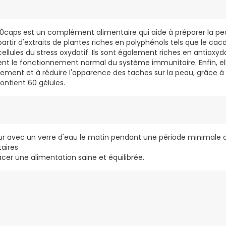
caps est un complément alimentaire qui aide à préparer la pea
à partir d'extraits de plantes riches en polyphénols tels que le caca
cellules du stress oxydatif. Ils sont également riches en antioxy
ent le fonctionnement normal du système immunitaire. Enfin, ell
issement et à réduire l'apparence des taches sur la peau, grâce 
ontient 60 gélules.
jour avec un verre d'eau le matin pendant une période minimale d
aires
cer une alimentation saine et équilibrée.
rait de cacao, vitamine E - tocophérol, Polypodium leucotomos, re