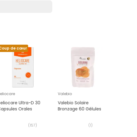
Coup de cœur
eliocare
Valebio
Granions
eliocare Ultra-D 30
Valebio Solaire
Granions
apsules Orales
Bronzage 60 Gélules
Solaire 
en 1 60 G
(
157
)
(
1
)