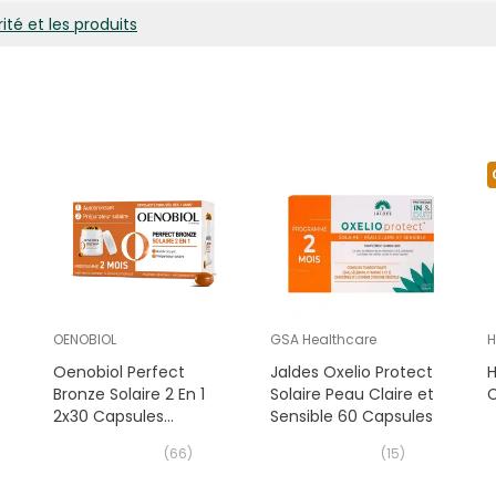
ité et les produits
OENOBIOL
GSA Healthcare
H
Oenobiol Perfect
Jaldes Oxelio Protect
H
Bronze Solaire 2 En 1
Solaire Peau Claire et
C
2x30 Capsules
Sensible 60 Capsules
Végétales
(
66
)
(
15
)