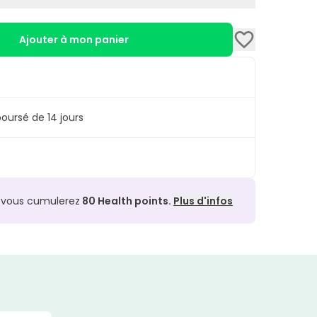
 unité de
Martiderm Sun Care 60caps
. Elle
s votre panier.
Ajouter à mon panier
oursé de 14 jours
, vous cumulerez
80
Health points.
Plus d'infos