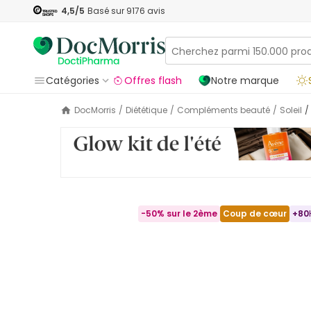
4,5
/5
Basé sur
9176
avis
Catégories
Offres flash
Notre marque
DocMorris
/
Diététique
/
Compléments beauté
/
Soleil
/
-50% sur le 2ème
Coup de cœur
+
80