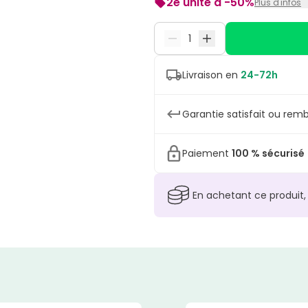
2e unité à -50%
Plus d'infos
Remise de 50% sur la deuxième
s’applique automatiquement dan
Livraison en
24-72h
Garantie satisfait ou remb
Paiement
100 % sécurisé
En achetant ce produit