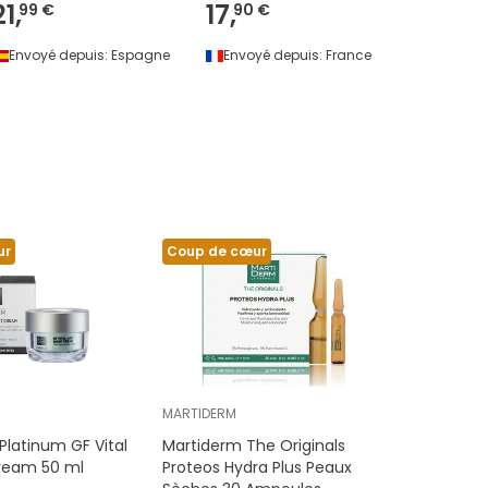
21,
17,
25,
99 €
90 €
93 
Envoyé depuis:
Espagne
Envoyé depuis:
France
Envoyé 
ur
Coup de cœur
MARTIDERM
Platinum GF Vital
Martiderm The Originals
ream 50 ml
Proteos Hydra Plus Peaux