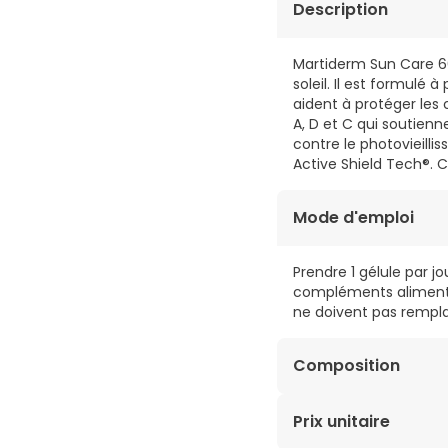
Description
Martiderm Sun Care 60
soleil. Il est formulé 
aident à protéger les 
A, D et C qui soutienn
contre le photovieill
Active Shield Tech®. C
Mode d'emploi
Prendre 1 gélule par 
compléments aliment
ne doivent pas rempla
Composition
Principes actifs : ext
Prix unitaire
et vitamine C.