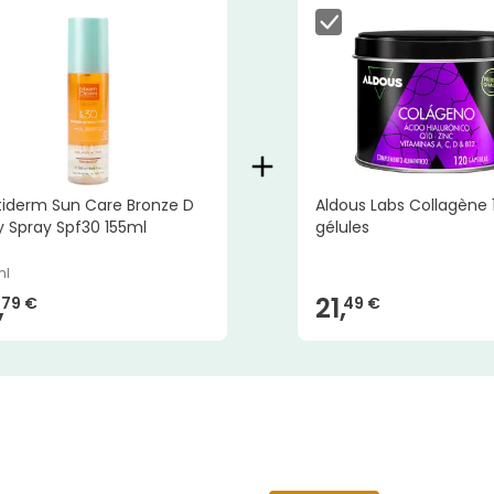
tiderm Sun Care Bronze D
Aldous Labs Collagène 
 Spray Spf30 155ml
gélules
ml
,
21,
79 €
49 €