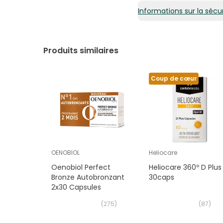
Informations sur la sécur
0,45€ / Gélules
Produits similaires
Coup de cœur
OENOBIOL
Heliocare
Oenobiol Perfect
Heliocare 360º D Plus
Bronze Autobronzant
30caps
2x30 Capsules
(
275
)
(
87
)