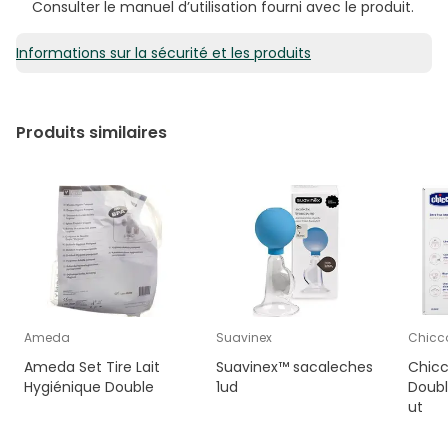
Consulter le manuel d’utilisation fourni avec le produit.
Informations sur la sécurité et les produits
Produits similaires
Ameda
Suavinex
Chicc
Ameda Set Tire Lait
Suavinex™ sacaleches
Chicc
Hygiénique Double
1ud
Doubl
ut