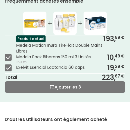
Fréquemment achetés ensemble
193,
89 €
Produit actuel
Medela Motion InBra Tire-lait Double Mains
Libres
10,
49 €
Medela Pack Biberons 150 ml 3 Unités
150 ml
19,
29 €
Exelvit Esencial Lactancia 60 cáps
223,
67 €
Total
Ajouter les 3
D’autres utilisateurs ont également acheté