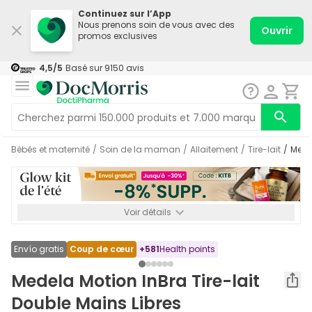
Continuez sur l’App
Nous prenons soin de vous avec des
Ouvrir
promos exclusives
4,5
/5
Basé sur
9150
avis
Bébés et maternité
/
Soin de la maman
/
Allaitement
/
Tire-lait
/
Med
Voir détails
*-8% SUPP., 72€ min d’achat. Valable jusqu’au 16/08. Non
cumulable.
Envío gratis
Coup de cœur
+
581
Health points
Medela Motion InBra Tire-lait
Double Mains Libres