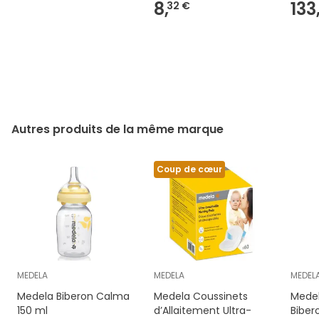
8,
133
32 €
Autres produits de la même marque
Coup de cœur
MEDELA
MEDELA
MEDEL
Medela Biberon Calma
Medela Coussinets
Mede
150 ml
d’Allaitement Ultra-
Bibero