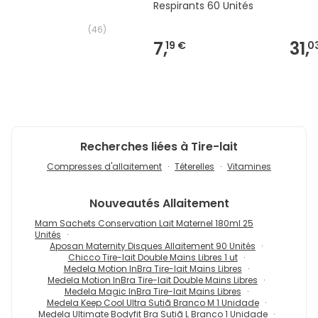
Respirants 60 Unités
(
46
)
7,
31,
19 €
0
Recherches liées à Tire-lait
Compresses d'allaitement
Téterelles
Vitamines
Nouveautés
Allaitement
Mam Sachets Conservation Lait Maternel 180ml 25
Unités
Aposan Maternity Disques Allaitement 90 Unités
Chicco Tire-lait Double Mains Libres 1 ut
Medela Motion InBra Tire-lait Mains Libres
Medela Motion InBra Tire-lait Double Mains Libres
Medela Magic InBra Tire-lait Mains Libres
Medela Keep Cool Ultra Sutiã Branco M 1 Unidade
Medela Ultimate Bodyfit Bra Sutiã L Branco 1 Unidade