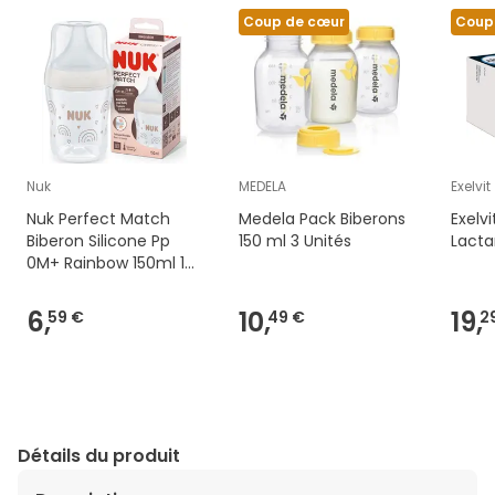
Coup de cœur
Coup
Nuk
MEDELA
Exelvit
Nuk Perfect Match
Medela Pack Biberons
Exelvi
Biberon Silicone Pp
150 ml 3 Unités
Lacta
0M+ Rainbow 150ml 1
Unité
6,
10,
19,
59 €
49 €
2
Détails du produit