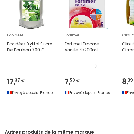
Ecoidees
Fortimel
Clinut
Ecoidées Xylitol Sucre
Fortimel Diacare
Clinu
De Bouleau 700 G
Vanille 4x200ml
Citro
(
1
)
17,
7,
8,
37 €
59 €
39
Envoyé depuis:
France
Envoyé depuis:
France
Env
Autres produits de la même marque