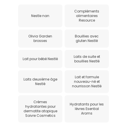
Compléments
Nestle nan
alimentaires
Resource
Olivia Garden
Bouillies avec
brosses
gluten Nestlé
Laits de suite et
Lait pour bébé Nestlé
bouillies Nestlé
Lait et formule
Laits deuxième âge
nouveau-né et
Nestlé
nourrisson Nestlé
Crèmes
Hydratants pour les
hydratantes pour
lèvres Esential
dermatite atopique
Aroms
Soivre Cosmetics