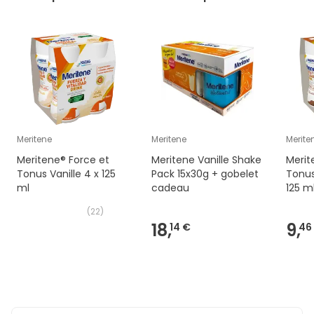
Meritene
Meritene
Merite
Meritene® Force et
Meritene Vanille Shake
Merit
Tonus Vanille 4 x 125
Pack 15x30g + gobelet
Tonus
ml
cadeau
125 m
(
22
)
18,
9,
14 €
46