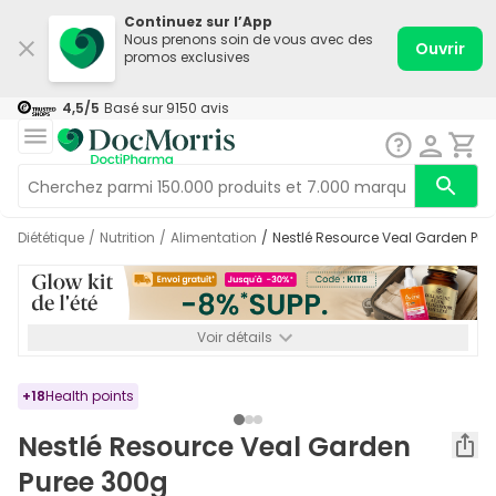
Continuez sur l’App
Nous prenons soin de vous avec des
Ouvrir
promos exclusives
4,5
/5
Basé sur
9150
avis
Diététique
/
Nutrition
/
Alimentation
/
Nestlé Resource Veal Garden Pu
Voir détails
*-8% SUPP., 72€ min d’achat. Valable jusqu’au 16/08. Non
cumulable.
+
18
Health points
Nestlé Resource Veal Garden
Puree 300g