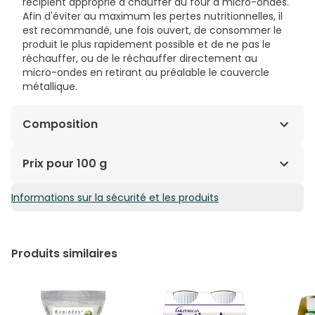
récipient approprié à chauffer au four à micro-ondes.
Afin d'éviter au maximum les pertes nutritionnelles, il
est recommandé, une fois ouvert, de consommer le
produit le plus rapidement possible et de ne pas le
réchauffer, ou de le réchauffer directement au
micro-ondes en retirant au préalable le couvercle
métallique.
Composition
Eau, pommes de terre, veau (10 %), carottes (9 %),
Prix pour 100 g
pois (6,5 %), maltodextrine, amidon de maïs modifié,
haricots.sous forme de vert (2,8 %), tomate, lait entier
Informations sur la sécurité et les produits
1,55€ / 100 g
en poudre (2,4 %), oignon, huile d'olive (1,9 %),
protéines de soja, céleri, minéraux, épaississants (E-
472e et E-415), émulsifiants (lécithine de soja),
arômes, épices et vitamines.
Produits similaires