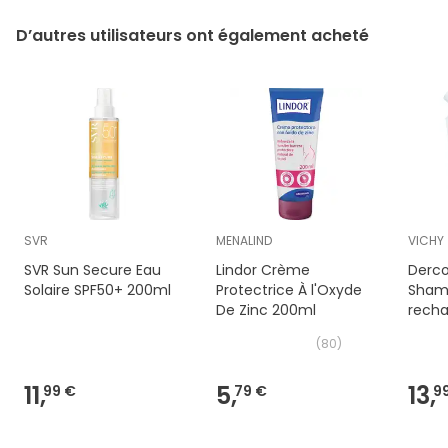
D’autres utilisateurs ont également acheté
SVR
MENALIND
VICHY
SVR Sun Secure Eau
Lindor Crème
Derco
Solaire SPF50+ 200ml
Protectrice À l'Oxyde
Sham
De Zinc 200ml
recha
400m
(
80
)
11,
5,
13,
99 €
79 €
9