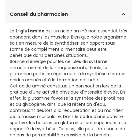
L-glutamine, Extraits de mélisse (
Conseil du pharmacien
Melissa officinalis
L.),
de camomille (
Matricaria chamomilla
L.), d'oignon
(
Allium cepa
L.) et de curcuma BCM 95® (
Curcuma
La
L-glutamine
est un acide aminé non essentiel, très
longa
L.), Peptides de caroube (
Ceratonia siliqua
L.),
abondant dans les muscles. Bien que notre organisme
Antiagglomérant : Stéarate de magnésium végétal ;
soit en mesure de la synthétiser, son apport sous
Vitamine B2 (Riboflavine). Gélule : Gélatine de poisson,
forme de complément alimentaire peut être
Colorant : Oxyde de fer.
bénéfique dans certaines situations.
Source d'énergie pour les cellules du système
immunitaire et de la muqueuse intestinale, la
glutamine participe également à la synthèse d'autres
acides aminés et à la formation de l'urée.
Cet acide aminé constitue un bon soutien lors de la
pratique d'une activité physique d'intensité élevée. En
effet, la glutamine favorise la synthèse des protéines
et du glycogène, ainsi que la rétention d'eau,
contribuant dès lors à la récupération et au maintien
de la masse musculaire. Dans le cadre d'une activité
sportive, les besoins en glutamine sont supérieurs à sa
capacité de synthèse. De plus, elle peut être une aide
en cas de perméabilité excessive de la barrière