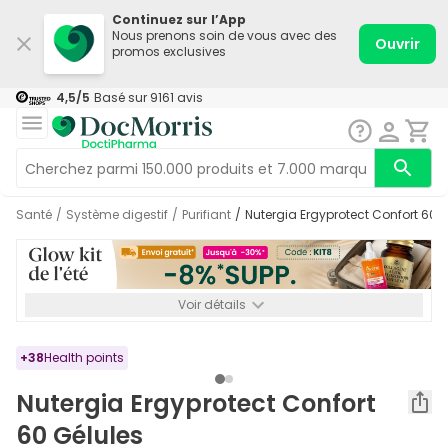
Continuez sur l’App
Nous prenons soin de vous avec des
Ouvrir
promos exclusives
4,5
/5
Basé sur
9161
avis
Santé
/
Système digestif
/
Purifiant
/
Nutergia Ergyprotect Confort 60 
Voir détails
*-8% SUPP., 72€ min d’achat. Valable jusqu’au 16/08. Non
cumulable.
+
38
Health points
Nutergia Ergyprotect Confort
60 Gélules