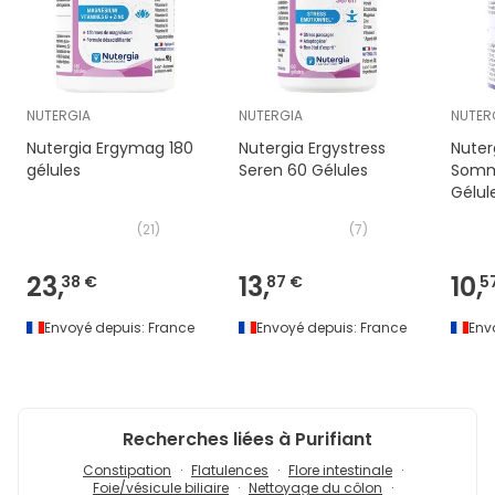
NUTERGIA
NUTERGIA
NUTER
Nutergia Ergymag 180
Nutergia Ergystress
Nuter
gélules
Seren 60 Gélules
Somme
Gélul
(
21
)
(
7
)
23,
13,
10,
38 €
87 €
5
Envoyé depuis:
France
Envoyé depuis:
France
Env
Recherches liées à Purifiant
Constipation
Flatulences
Flore intestinale
Foie/vésicule biliaire
Nettoyage du côlon