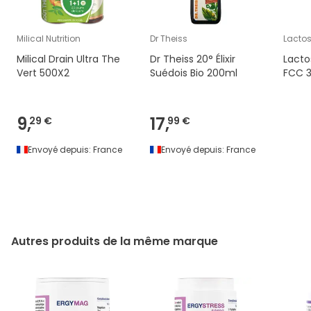
Milical Nutrition
Dr Theiss
Lactos
Milical Drain Ultra The
Dr Theiss 20° Élixir
Lacto
Vert 500X2
Suédois Bio 200ml
FCC 
9,
17,
29 €
99 €
Envoyé depuis:
France
Envoyé depuis:
France
Autres produits de la même marque