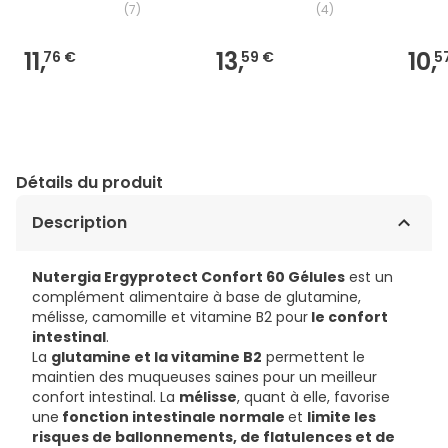
(
7
)
(
4
)
11,
13,
10,
76 €
59 €
5
Détails du produit
Description
Nutergia Ergyprotect Confort 60 Gélules
est un
complément alimentaire à base de glutamine,
mélisse, camomille et vitamine B2 pour
le confort
intestinal
.
La
glutamine et la vitamine B2
permettent le
maintien des muqueuses saines pour un meilleur
confort intestinal. La
mélisse
, quant à elle, favorise
une
fonction intestinale normale
et
limite les
risques de ballonnements, de flatulences et de