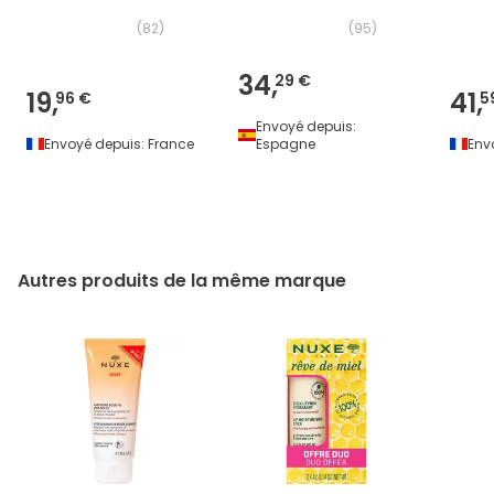
(
82
)
(
95
)
34,
29 €
19,
41,
96 €
5
Envoyé depuis:
Envoyé depuis:
France
Espagne
Env
Autres produits de la même marque