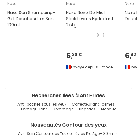
Nuxe
Nuxe
Nuxe
Nuxe Sun Shampoing-
Nuxe Rêve De Miel
Nuxe 
Gel Douche After Sun
Stick Lèvres Hydratant
Douc
100ml
2x4g
(
63
)
6,
6,
29 €
93
Envoyé depuis:
France
Env
Recherches liées à Anti-rides
Anti-poches sous les yeux
Correcteur anti-cernes
Démaquillant
Gommage
Lingettes
Masque
Nouveautés
Contour des yeux
Avril Soin Contour des Yeux et Lèvres Pro Age+ 30 ml