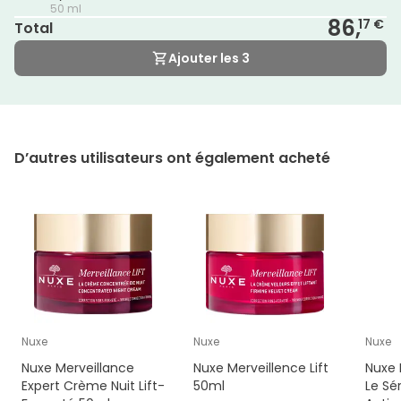
50 ml
86,
17 €
Total
Ajouter les 3
D’autres utilisateurs ont également acheté
Nuxe
Nuxe
Nuxe
Nuxe Merveillance
Nuxe Merveillence Lift
Nuxe 
Expert Crème Nuit Lift-
50ml
Le Sé