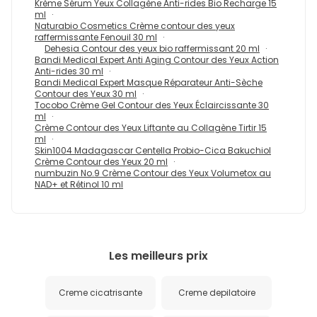
Krème Sérum Yeux Collagène Anti-rides Bio Recharge 15
ml
Naturabio Cosmetics Crème contour des yeux
raffermissante Fenouil 30 ml
Dehesia Contour des yeux bio raffermissant 20 ml
Bandi Medical Expert Anti Aging Contour des Yeux Action
Anti-rides 30 ml
Bandi Medical Expert Masque Réparateur Anti-Sèche
Contour des Yeux 30 ml
Tocobo Crème Gel Contour des Yeux Éclaircissante 30
ml
Crème Contour des Yeux Liftante au Collagène Tirtir 15
ml
Skin1004 Madagascar Centella Probio-Cica Bakuchiol
Crème Contour des Yeux 20 ml
numbuzin No.9 Crème Contour des Yeux Volumetox au
NAD+ et Rétinol 10 ml
Les meilleurs prix
Creme cicatrisante
Creme depilatoire