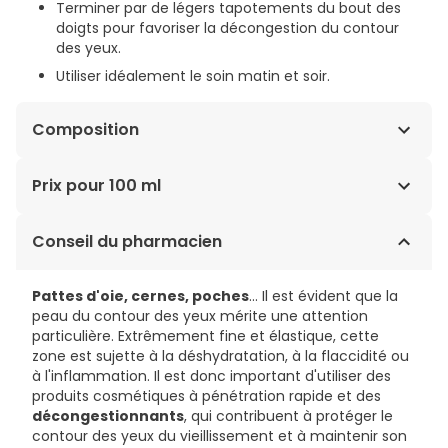
Terminer par de légers tapotements du bout des
doigts pour favoriser la décongestion du contour
des yeux.
Utiliser idéalement le soin matin et soir.
Composition
INGREDIENTS : AQUA/WATER, SQUALANE, GLYCERIN,
Prix pour 100 ml
MACADAMIA INTEGRIFOLIA SEED OIL, MICROCRYSTALLINE
CELLULOSE, SODIUM POLYACRYLATE, ARACHIDYL
165,33€ / 100 ml
Conseil du pharmacien
ALCOHOL, CETEARYL ALCOHOL, BEHENYL ALCOHOL,
ETHYLHEXYLGLYCERIN, ARACHIDYL GLUCOSIDE,
PARFUM/FRAGRANCE, PHENETHYL ALCOHOL, SODIUM
Pattes d'oie, cernes, poches
... Il est évident que la
STEAROYL GLUTAMATE, SODIUM GLUCONATE,
peau du contour des yeux mérite une attention
CAPRYLIC/CAPRIC TRIGLYCERIDE, HELIANTHUS ANNUUS
particulière. Extrêmement fine et élastique, cette
(SUNFLOWER) SEED OIL, ALTHAEA OFFICINALIS ROOT
zone est sujette à la déshydratation, à la flaccidité ou
EXTRACT, UNDARIA PINNATIFIDA EXTRACT, BENZYL
à l'inflammation. Il est donc important d'utiliser des
ALCOHOL, CHLORELLA VULGARIS EXTRACT, ACETYL
produits cosmétiques à pénétration rapide et des
TETRAPEPTIDE-5, TOCOPHEROL, DEHYDROACETIC ACID,
décongestionnants
, qui contribuent à protéger le
ROSMARINUS OFFICINALIS (ROSEMARY) LEAF EXTRACT
contour des yeux du vieillissement et à maintenir son
[N4704/B]