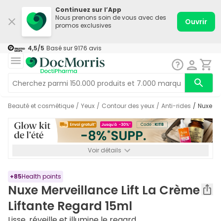
Continuez sur l’App
Nous prenons soin de vous avec des
Ouvrir
promos exclusives
4,5
/5
Basé sur
9176
avis
Beauté et cosmétique
/
Yeux
/
Contour des yeux
/
Anti-rides
/
Nuxe M
Voir détails
*-8% SUPP., 72€ min d’achat. Valable jusqu’au 16/08. Non
cumulable.
+
85
Health points
Nuxe Merveillance Lift La Crème
Liftante Regard 15ml
Lisse, réveille et illumine le regard