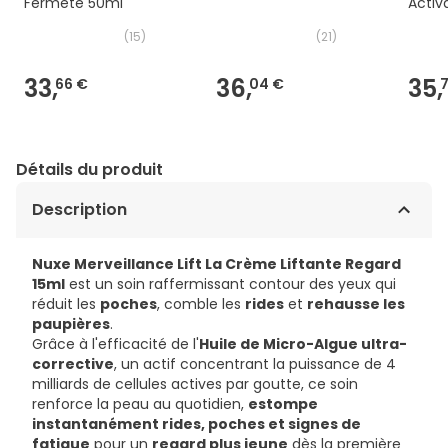
Fermeté 50ml
Activ
30ml
(
15
)
(
21
)
33,
36,
35,
66 €
04 €
Détails du produit
Description
Nuxe Merveillance Lift La Crème Liftante Regard
15ml
est un soin raffermissant contour des yeux qui
réduit les
poches
, comble les
rides
et
rehausse les
paupières
.
Grâce à l'efficacité de l'
Huile de Micro-Algue ultra-
corrective
, un actif concentrant la puissance de 4
milliards de cellules actives par goutte, ce soin
renforce la peau au quotidien,
estompe
instantanément rides, poches et signes de
fatigue
pour un
regard plus jeune
dès la première