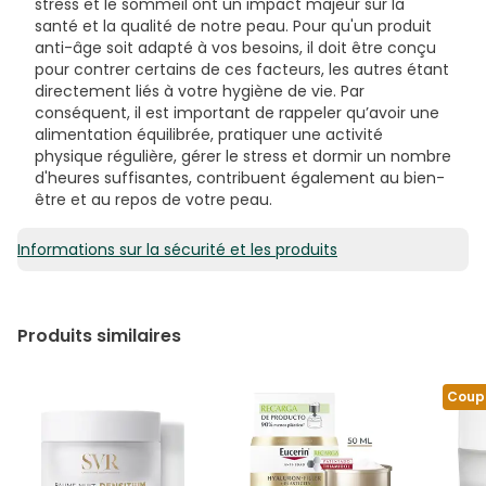
stress et le sommeil ont un impact majeur sur la
ACETATE, ALPHA-ISOMETHYL IONONE, GERANIOL, CITRUS
santé et la qualité de notre peau. Pour qu'un produit
AURANTIUM PEEL OIL, CITRONELLOL, LIMONENE, TERPINEOL
anti-âge soit adapté à vos besoins, il doit être conçu
[N4701/B]
pour contrer certains de ces facteurs, les autres étant
directement liés à votre hygiène de vie. Par
conséquent, il est important de rappeler qu’avoir une
alimentation équilibrée, pratiquer une activité
physique régulière, gérer le stress et dormir un nombre
d'heures suffisantes, contribuent également au bien-
être et au repos de votre peau.
Informations sur la sécurité et les produits
Produits similaires
Coup