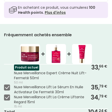
En achetant ce produit, vous cumulerez
100
Health points.
Plus d'infos
Fréquemment achetés ensemble
33,
66 €
Produit actuel
Nuxe Merveillance Expert Crème Nuit Lift-
Fermeté 50ml
50 ml
35,
79 €
Nuxe Merveillance Lift Le Sérum En Huile
Activateur De Fermeté 30ml
34,
79 €
Nuxe Merveillance Lift La Crème Liftante
Regard 15ml
15 ml
104,
24 €
Total