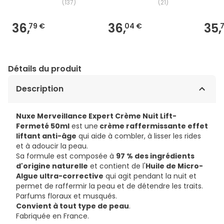
(
137
)
(
21
)
36,
36,
35,
79 €
04 €
Détails du produit
Description
Nuxe Merveillance Expert Crème Nuit Lift-
Fermeté 50ml
est une
crème raffermissante effet
liftant anti-âge
qui aide à combler, à lisser les rides
et à adoucir la peau.
Sa formule est composée à
97 % des ingrédients
d'origine naturelle
et contient de l'
Huile de Micro-
Algue ultra-corrective
qui agit pendant la nuit et
permet de raffermir la peau et de détendre les traits.
Parfums floraux et musqués.
Convient à tout type de peau
.
Fabriquée en France.