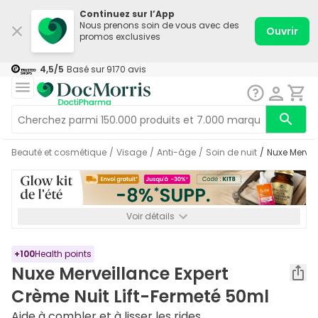
Continuez sur l’App
Nous prenons soin de vous avec des
Ouvrir
promos exclusives
4,5
/5
Basé sur
9170
avis
Beauté et cosmétique
/
Visage
/
Anti-âge
/
Soin de nuit
/
Nuxe Merve
Voir détails
*-8% SUPP., 72€ min d’achat. Valable jusqu’au 16/08. Non
cumulable.
+
100
Health points
Nuxe Merveillance Expert
Crème Nuit Lift-Fermeté 50ml
Aide à combler et à lisser les rides