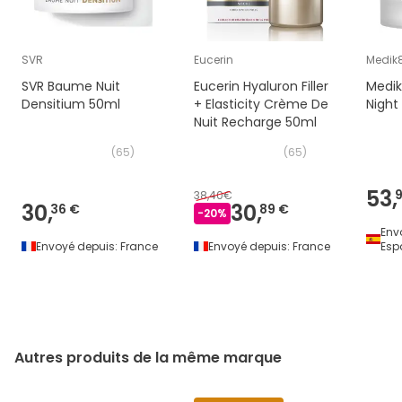
SVR
Eucerin
Medik
SVR Baume Nuit
Eucerin Hyaluron Filler
Medi
Densitium 50ml
+ Elasticity Crème De
Night
Nuit Recharge 50ml
(
65
)
(
65
)
53,
38,40€
30,
30,
36 €
89 €
-
20
%
Env
Envoyé depuis:
France
Envoyé depuis:
France
Esp
Autres produits de la même marque