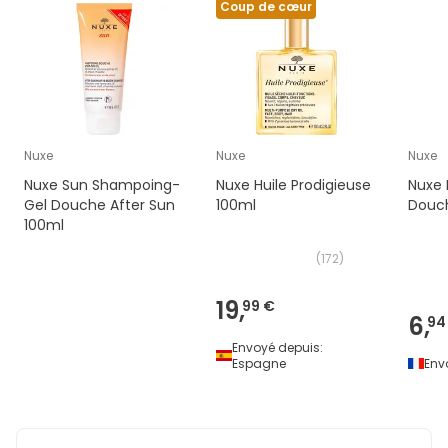
Coup de cœur
Nuxe
Nuxe
Nuxe
Nuxe Sun Shampoing-
Nuxe Huile Prodigieuse
Nuxe 
Gel Douche After Sun
100ml
Douc
100ml
(
172
)
19,
99 €
6,
94
Envoyé depuis:
Espagne
Env