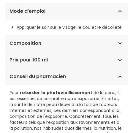
Mode d'emploi
Appliquer le soir sur le visage, le cou et le décolleté.
Composition
INGREDIENTS : AQUA/WATER, SQUALANE, DICAPRYLYL
Prix pour 100 ml
ETHER, GLYCERIN, ALCOHOL DENAT., CETEARYL ALCOHOL,
PENTYLENE GLYCOL, POLYACRYLATE CROSSPOLYMER-6,
67,32€ / 100 ml
Conseil du pharmacien
BUTYROSPERMUM PARKII (SHEA) BUTTER,
PARFUM/FRAGRANCE, 1,2-HEXANEDIOL, CAPRYLYL
GLYCOL, SODIUM STEAROYL GLUTAMATE, XANTHAN GUM,
Pour
retarder
le
photovieillissement
de la peau, il
CAPRYLIC/CAPRIC TRIGLYCERIDE, HELIANTHUS ANNUUS
est essentiel de connaître notre exposome. En effet,
(SUNFLOWER) SEED OIL, ALTHAEA OFFICINALIS ROOT
la santé de notre peau dépend à la fois de facteurs
EXTRACT, CITRIC ACID, UNDARIA PINNATIFIDA EXTRACT,
internes et externes, ces derniers correspondant à la
BENZYL ALCOHOL, CHLORELLA VULGARIS EXTRACT,
composition de l'exposome. Concrètement, tous les
TOCOPHEROL, DEHYDROACETIC ACID, ROSMARINUS
facteurs tels que l’exposition aux rayonnements et à
OFFICINALIS (ROSEMARY) LEAF EXTRACT, TETRAMETHYL
la pollution, nos habitudes quotidiennes, la nutrition, le
ACETYLOCTAHYDRONAPHTHALENES, LINALOOL, LINALYL