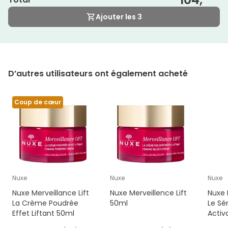
Ajouter les 3
D’autres utilisateurs ont également acheté
Coup de cœur
Nuxe
Nuxe
Nuxe
Nuxe Merveillance Lift
Nuxe Merveillence Lift
Nuxe 
La Crème Poudrée
50ml
Le Sé
Effet Liftant 50ml
Activ
30ml