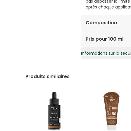
pas dépasser la limite
après chaque applicati
Composition
INGREDIENTS : AQUA/W
Prix pour 100 ml
ERYTHRULOSE, PEG-40
HYALURONIC ACID, SO
Informations sur la sécur
95,97€ / 100 ml
ACETYLOCTAHYDRONAPH
DIMETHYL PHENETHYL A
Produits similaires