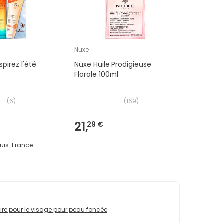
Nuxe
pirez l'été
Nuxe Huile Prodigieuse
Florale 100ml
(
6
)
(
169
)
21,
29 €
uis:
France
aire pour le visage pour peau foncée