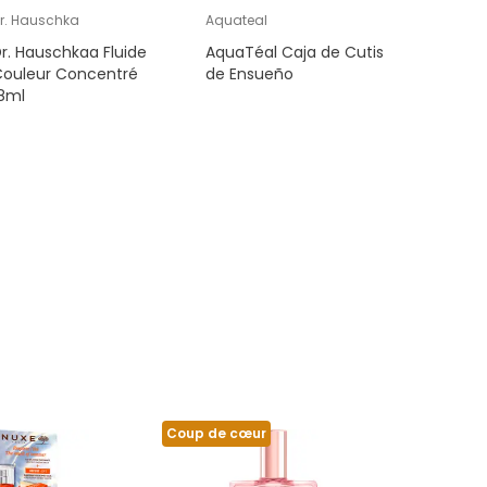
r. Hauschka
Aquateal
TanOrgan
r. Hauschkaa Fluide
AquaTéal Caja de Cutis
TanOrgan
Couleur Concentré
de Ensueño
Facial Hi
18ml
Autobro
Coup de cœur