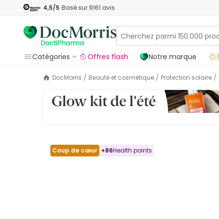
4,5
/5
Basé sur
9161
avis
Catégories
Offres flash
Notre marque
DocMorris
/
Beauté et cosmétique
/
Protection solaire
/
Coup de cœur
+
86
Health points