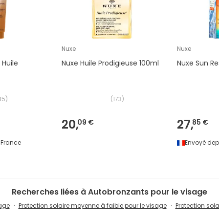
Nuxe
Nuxe
 Huile
Nuxe Huile Prodigieuse 100ml
Nuxe Sun Res
35
)
(
173
)
20,
27,
09 €
85 €
France
Envoyé dep
Recherches liées à Autobronzants pour le visage
sage
Protection solaire moyenne à faible pour le visage
Protection sol