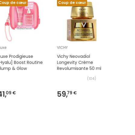
Coup de cœur
Coup de cœur
Coup de
uxe
VICHY
Nuxe
uxe Prodigieuse
Vichy Neovadiol
Nuxe Hui
Hyalu] Boost Routine
Longevity Crème
Florale 5
Plump & Glow
Revolumisante 50 ml
(
104
)
41,
59,
13,
09 €
79 €
89 €