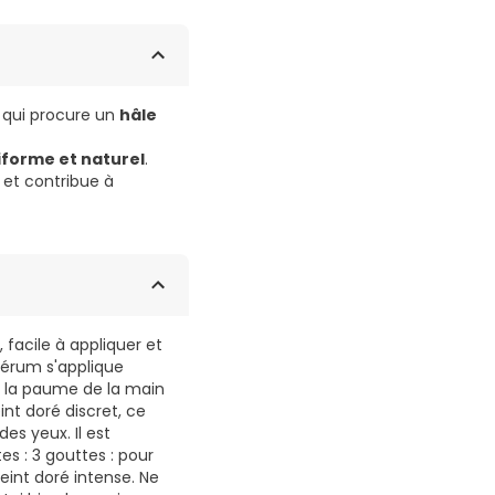
qui procure un
hâle
iforme et naturel
.
n et contribue à
facile à appliquer et
 sérum s'applique
s la paume de la main
int doré discret, ce
es yeux. Il est
s : 3 gouttes : pour
teint doré intense. Ne