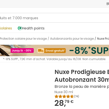
Solaires
Health points
Protection solaire pour le visage
/
Autobronzants pour le visage
/
Nuxe P
*-8% SUPP., 72€ min d’achat. Valable jusqu’au 16/08. Non cumulable.
Nuxe Prodigieuse
Autobronzant 30m
Bronze la peau de manière 
Nuxe
·
30 ml
(
74
)
28,
79 €