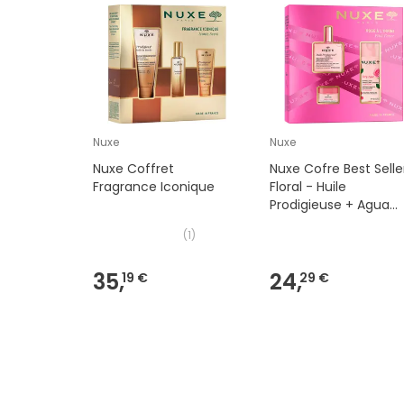
Nuxe
Nuxe
Nuxe Coffret
Nuxe Cofre Best Selle
Fragrance Iconique
Floral - Huile
Prodigieuse + Agua
Micelar + Bálsamo
(
1
)
Labios
35,
24,
19 €
29 €