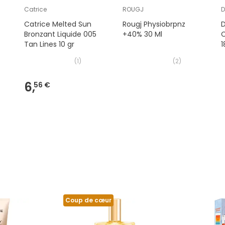
Catrice
ROUGJ
D
Catrice Melted Sun
Rougj Physiobrpnz
D
Bronzant Liquide 005
+40% 30 Ml
Tan Lines 10 gr
(
1
)
(
2
)
6,
56 €
Coup de cœur