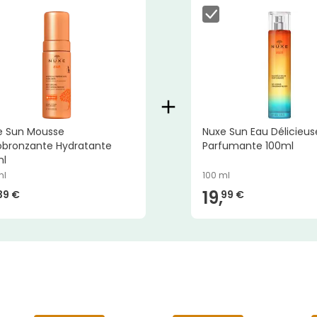
e Sun Mousse
Nuxe Sun Eau Délicieus
obronzante Hydratante
Parfumante 100ml
ml
ml
100 ml
19,
39 €
99 €