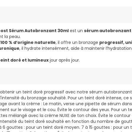
oost Sérum Autobronzant 30ml
est un
sérum autobronzant
t la peau.
100 % d’origine naturelle
, il offre un bronzage
progressif, un
uronique
, il hydrate intensément, aide à maintenir l’hydratatio
teint doré et lumineux
jour après jour.
enir un teint doré progressif avec notre sérum autobronzant, 
l'intensité du bronzage souhaité. Pour un teint doré intense, ce
sage avant la crème : Le matin, verse une pipette de sérum dan
nt sur le visage et le cou. Évite le contour des yeux. Pour un te
ttes mélangé avec la crème NUXE de ton choix. Évite le contour d
intensité du teint doré souhaité en fonction du nombre de goutte
 à 6 gouttes : pour un teint doré moyen. 7 à 15 gouttes : pour un 