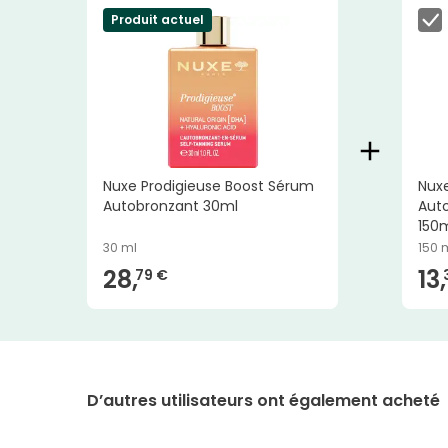
Produit actuel
Nuxe Prodigieuse Boost Sérum
Nux
Autobronzant 30ml
Aut
150
30 ml
150 
28,
13,
79 €
D’autres utilisateurs ont également acheté