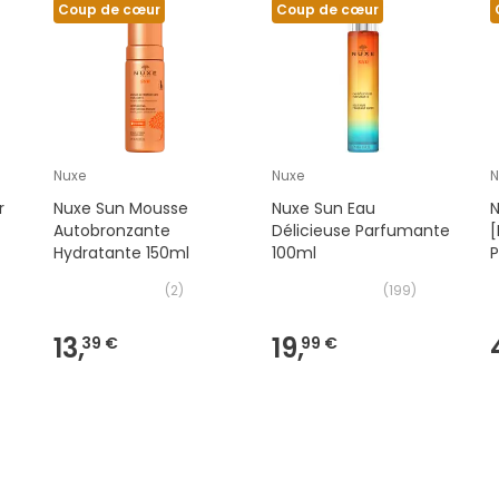
Coup de cœur
Coup de cœur
Nuxe
Nuxe
N
r
Nuxe Sun Mousse
Nuxe Sun Eau
N
Autobronzante
Délicieuse Parfumante
[
Hydratante 150ml
100ml
(
2
)
(
199
)
13,
19,
39 €
99 €