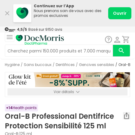
Continuez sur l’App
Nous prenons soin de vous avec des
Ouvrir
promos exclusives
4,5
/5
Basé sur
9150
avis
Hygiène
/
Soins buccaux
/
Dentifrices
/
Gencives sensibles
/
Oral-B P
Voir détails
*-8% SUPP., 72€ min d’achat. Valable jusqu’au 16/08. Non
cumulable.
+
14
Health points
Oral-B Professional Dentifrice
Protection Sensibilité 125 ml
Oral-B
·
125 ml