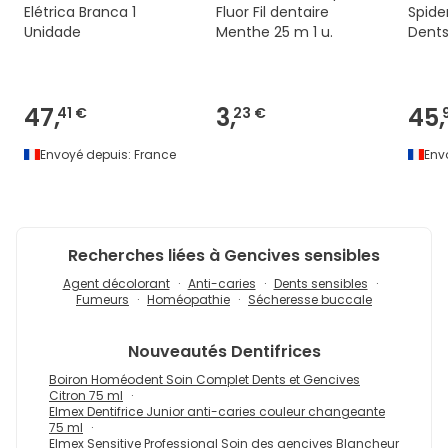
Elétrica Branca 1
Fluor Fil dentaire
Spide
Unidade
Menthe 25 m 1 u.
Dents
47,
3,
45,
41 €
23 €
Envoyé depuis:
France
Env
Recherches liées à Gencives sensibles
Agent décolorant
Anti-caries
Dents sensibles
Fumeurs
Homéopathie
Sécheresse buccale
Nouveautés
Dentifrices
Boiron Homéodent Soin Complet Dents et Gencives
Citron 75 ml
Elmex Dentifrice Junior anti-caries couleur changeante
75 ml
Elmex Sensitive Professional Soin des gencives Blancheur