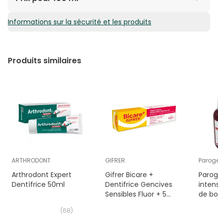
Informations sur la sécurité et les produits
3,74€ / 100 ml
Produits similaires
ARTHRODONT
GIFRER
Parog
Arthrodont Expert
Gifrer Bicare +
Parog
Dentífrice 50ml
Dentifrice Gencives
inten
Sensibles Fluor + 5
de b
Plantes 75 ml
(
68
)