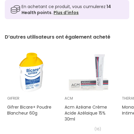
En achetant ce produit, vous cumulerez
14
Health points.
Plus d'infos
D’autres utilisateurs ont également acheté
GIFRER
ACM
THERA
Gifrer Bicare+ Poudre
Acm Azéane Crème
Monas
Blancheur 60g
Acide Azélaique 15%
Intim
30ml
(
16
)