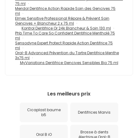
75 ml
Meridol Dentifrice Action Rapide Soin des Gencives 75
ml
Elmex Sensitive Professional Répare & Prévient Soin
Gencives + Blancheur 2 x 75 ml
Kontrol Dentifrice Or 24k Blancheur & Soin 130 ml
Phb Time To Care So Confident Dentifrice Mentholé 75
ml
Sensodyne Expert Protect Rapide Action Dentifrice 75
ml
Oral-B Advanced Prévention du Tartre Dentifrice Menthe
3x75 ml
MyVariations Dentifrice Gencives Sensibles Bio 75 ml
Les meilleurs prix
Cicaplast baume
Dentifrices Marvis
b5
Brosse à dents
Oral B iO
électrique Oral-B