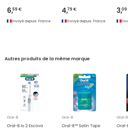
6,
4,
3,
59 €
79 €
09
Envoyé depuis:
France
Envoyé depuis:
France
Env
Autres produits de la même marque
Oral-B
Oral-B
Oral-B
Oral-B Io 2 Escova
Oral-B™ Satin Tape
Oral-