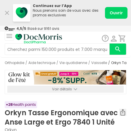
Continuez sur l’App
Nous prenons soin de vous avec des
Ouvrir
promos exclusives
4,5
/5
Basé sur
9161
avis
Orthopédie
/
Aide technique
/
Vie quotidienne
/
Vaisselle
/
Orkyn Tas
Voir détails
*-8% SUPP., 72€ min d’achat. Valable jusqu’au 16/08. Non
cumulable.
+
28
Health points
Orkyn Tasse Ergonomique avec
Anse Large et Ergo 7840 1 Unité
Orkyn