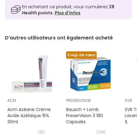
En achetant ce produit, vous cumulerez
28
Health points.
Plus d'infos
D’autres utilisateurs ont également acheté
Coup de cœur
ACM
PRESERVISION
SVR
Acm Azéane Crème
Bausch + Lomb
SVR T
Acide Azélaique 15%
PreserVision 3 180
Lavan
30ml
Capsules
1L
(
16
)
(
138
)