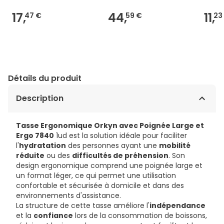
17,
44,
11,
47 €
59 €
23
Détails du produit
Description
Tasse Ergonomique Orkyn avec Poignée Large et
Ergo 7840
1ud est la solution idéale pour faciliter
l'
hydratation
des personnes ayant une
mobilité
réduite
ou des
difficultés de préhension
. Son
design ergonomique comprend une poignée large et
un format léger, ce qui permet une utilisation
confortable et sécurisée à domicile et dans des
environnements d'assistance.
La structure de cette tasse améliore l'
indépendance
et la
confiance
lors de la consommation de boissons,