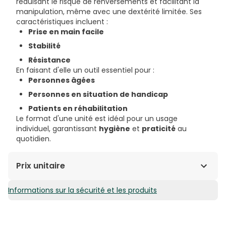
réduisant le risque de renversements et facilitant la
manipulation, même avec une dextérité limitée. Ses
caractéristiques incluent :
Prise en main facile
Stabilité
Résistance
En faisant d'elle un outil essentiel pour :
Personnes âgées
Personnes en situation de handicap
Patients en réhabilitation
Le format d'une unité est idéal pour un usage
individuel, garantissant
hygiène
et
praticité
au
quotidien.
Prix unitaire
Informations sur la sécurité et les produits
9,66€ / Unités