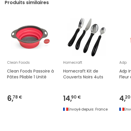
Produits similaires
Clean Foods
Homecraft
Adp
Clean Foods Passoire à
Homecraft Kit de
Adp I
Pâtes Pliable 1 Unité
Couverts Noirs 4uts
Fleur
6,
14,
4,
78 €
90 €
20
Envoyé depuis:
France
Env