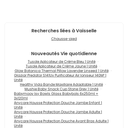
Recherches liées à Vaisselle
Chausse-pied
Nouveautés
Vie quotidienne
Tusole Aplicateur de Crème Bleu 1 Unité
Tusole Aplicateur de Crème Jaune 1 Unité
Glow Botanica Thermal Pillow Lavender Linseed 1 Unité
Glaziar Predator S141Uv Purificateur Air Ioniseur 140M² 1
Unité
Healthy Vida Bande Maxillaire Adaptable 1 Unité
Mushie Baby Snack Cup Stone Grey 1 Unité
Babymoov Isy Bowls Glass Babybols 6x250ml +
3x120ml
Anycare Housse Protection Douche Jambe Enfant 1
Unité
Anycare Housse Protection Douche Jambe Adulte 1
Unité
Anycare Housse Protection Douche Avant Bras Adulte 1
Unité