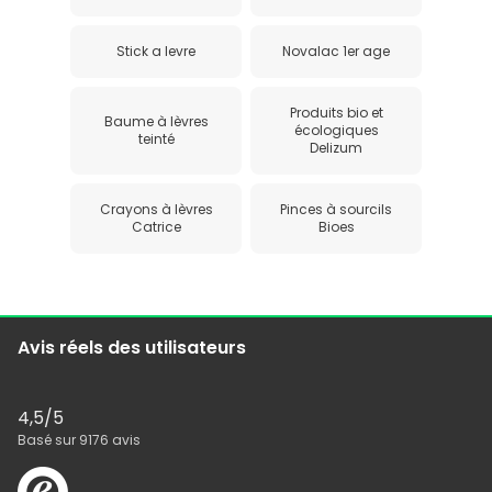
Stick a levre
Novalac 1er age
Produits bio et
Baume à lèvres
écologiques
teinté
Delizum
Crayons à lèvres
Pinces à sourcils
Catrice
Bioes
Avis réels des utilisateurs
4,5
/5
Basé sur
9176
avis