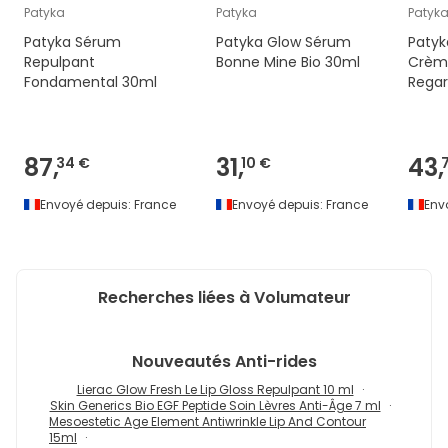
Patyka
Patyka
Patyk
Patyka Sérum
Patyka Glow Sérum
Patyka
Repulpant
Bonne Mine Bio 30ml
Crèm
Fondamental 30ml
Regar
87,
31,
43,
34 €
10 €
Envoyé depuis:
France
Envoyé depuis:
France
Env
Recherches liées à Volumateur
Nouveautés
Anti-rides
Lierac Glow Fresh Le Lip Gloss Repulpant 10 ml
Skin Generics Bio EGF Peptide Soin Lèvres Anti-Âge 7 ml
Mesoestetic Age Element Antiwrinkle Lip And Contour
15ml