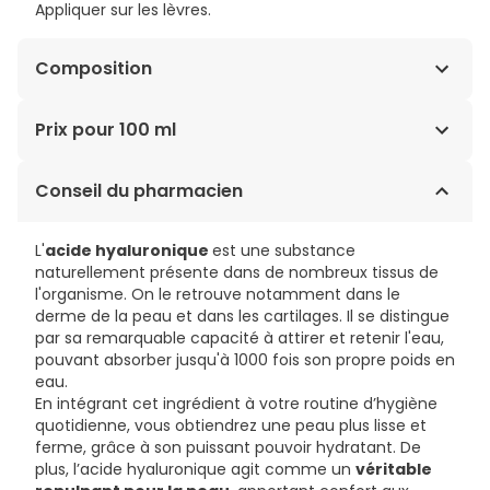
Appliquer sur les lèvres.
Composition
Hydroxystearic/Linolenic/Oleic Polyglycerides, Cocos
Prix pour 100 ml
Nucifera (Coconut) Oil*, Castor Oil Polyglyceryl-6
Esters**, Polyglyceryl-10 Pentaisostearate, Aqua
313,14€ / 100 ml
Conseil du pharmacien
(Water), Olea Europaea (Olive) Fruit Oil*, Helianthus
Annuus (Sunflower) Seed Oil, Butyrospermum Parkii
(Shea) Butter*, Glycerin, Menthyl Lactate, Sodium
L'
acide hyaluronique
est une substance
Hyaluronate, Rosa Canina Fruit Oil*, Camelina Sativa
naturellement présente dans de nombreux tissus de
Seed Oil*, Dianthus Caryophyllus Flower Extract, Ricinus
l'organisme. On le retrouve notamment dans le
Communis (Castor) Seed Oil, Brassica Alba Sprout
derme de la peau et dans les cartilages. Il se distingue
Extract*, Stevia Rebaudiana Extract*, Parfum
par sa remarquable capacité à attirer et retenir l'eau,
(Fragrance), Trihydroxystearin, Tocopherol, Butylene
pouvant absorber jusqu'à 1000 fois son propre poids en
Glycol, Glyceryl Linoleate, Sucrose Palmitate, Vanillyl
eau.
Butyl Ether, Hydrogenated Castor Oil, Sodium
En intégrant cet ingrédient à votre routine d’hygiène
Benzoate, Ci 77491 (Iron Oxides), Vanilin***, Ci 77499
quotidienne, vous obtiendrez une peau plus lisse et
(Iron Oxides) [06-004-1.15]
ferme, grâce à son puissant pouvoir hydratant. De
Ingredients issus De L'agriculture Biologique.
plus, l’acide hyaluronique agit comme un
véritable
*Transforme A Partir D'ingredients Biologiques.