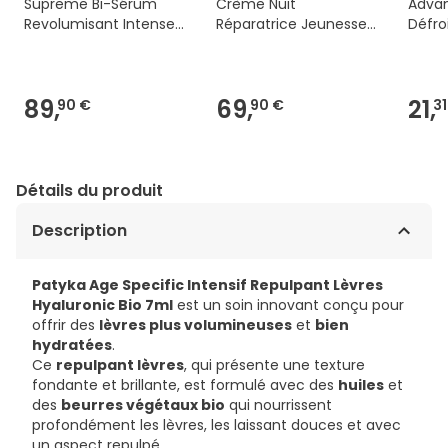
Supreme Bi-Sérum
Crème Nuit
Advan
Revolumisant Intense
Réparatrice Jeunesse
Défro
Bio 30ml
50ml
89,
69,
21,
90 €
90 €
31
Détails du produit
Description
Patyka Age Specific Intensif Repulpant Lèvres
Hyaluronic Bio 7ml
est un soin innovant conçu pour
offrir des
lèvres plus volumineuses
et
bien
hydratées
.
Ce
repulpant lèvres
, qui présente une texture
fondante et brillante, est formulé avec des
huiles
et
des
beurres végétaux bio
qui nourrissent
profondément les lèvres, les laissant douces et avec
un aspect repulpé.