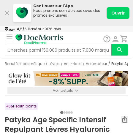
Continuez sur l’App
Nous prenons soin de vous avec des
Ouvrir
promos exclusives
4,5
/5
Basé sur
9176
avis
Beauté et cosmétique
/
Lèvres
/
Anti-rides
/
Volumateur
/
Patyka Age 
Voir détails
*-8% SUPP., 72€ min d’achat. Valable jusqu’au 16/08. Non
cumulable.
+
65
Health points
Patyka Age Specific Intensif
Repulpant Lèvres Hyaluronic