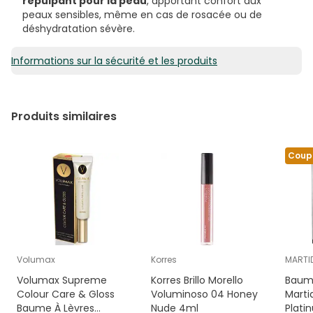
repulpant pour la peau
, apportant confort aux
peaux sensibles, même en cas de rosacée ou de
déshydratation sévère.
Informations sur la sécurité et les produits
Produits similaires
Coup
Volumax
Korres
MARTI
Volumax Supreme
Korres Brillo Morello
Baume
Colour Care & Gloss
Voluminoso 04 Honey
Mart
Baume À Lèvres
Nude 4ml
Plati