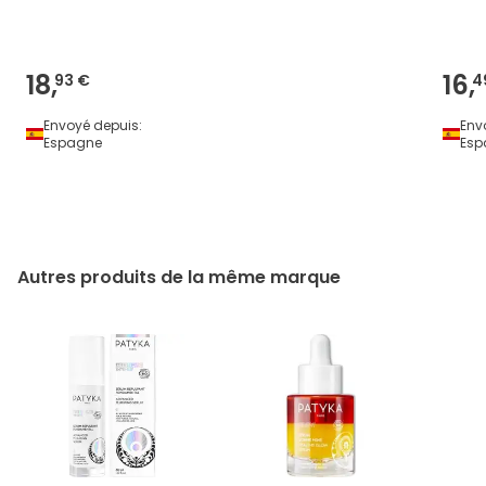
Terracotta 15ml
18,
16,
93 €
4
Envoyé depuis:
Env
Espagne
Esp
Autres produits de la même marque