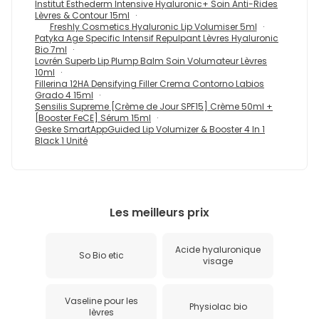
Institut Esthederm Intensive Hyaluronic+ Soin Anti-Rides
Lèvres & Contour 15ml
Freshly Cosmetics Hyaluronic Lip Volumiser 5ml
Patyka Age Specific Intensif Repulpant Lèvres Hyaluronic
Bio 7ml
Lovrén Superb Lip Plump Balm Soin Volumateur Lèvres
10ml
Fillerina 12HA Densifying Filler Crema Contorno Labios
Grado 4 15ml
Sensilis Supreme [Crème de Jour SPF15] Crème 50ml +
[Booster FeCE] Sérum 15ml
Geske SmartAppGuided Lip Volumizer & Booster 4 In 1
Black 1 Unité
Les meilleurs prix
Acide hyaluronique
So Bio etic
visage
Vaseline pour les
Physiolac bio
lèvres