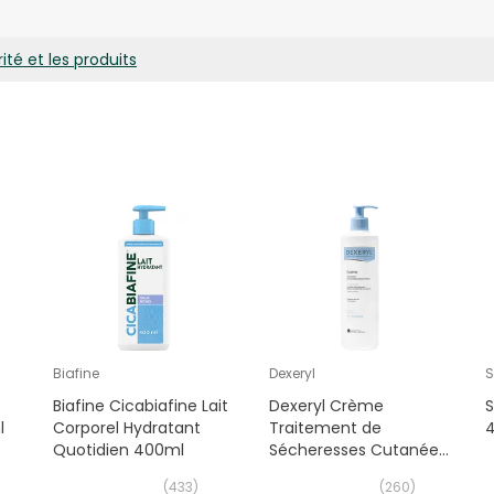
ité et les produits
Biafine
Dexeryl
Biafine Cicabiafine Lait
Dexeryl Crème
l
Corporel Hydratant
Traitement de
Quotidien 400ml
Sécheresses Cutanées
500 g
(
433
)
(
260
)