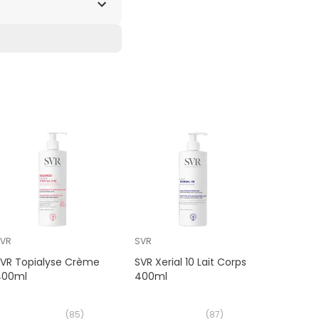
SVR
SVR
Dexeryl
SVR Topialyse Crème
SVR Xerial 10 Lait Corps
Ducray 
400ml
400ml
Émollien
(
85
)
(
87
)