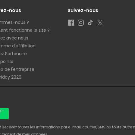
rez-nous
Suivez-nous
ommes-nous ?
t fonctionne le site ?
llez avec nous
mme d'affiliation
z Partenaire
 points
b de l'entreprise
Friday 2026
z-
Recevez toutes les informations par e-mail, courrier, SMS ou toute autre
raitement de mes données