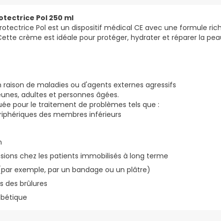
tectrice Pol 250 ml
otectrice Pol est un dispositif médical CE avec une formule rich
ette crème est idéale pour protéger, hydrater et réparer la peau
 raison de maladies ou d'agents externes agressifs
jeunes, adultes et personnes âgées.
ée pour le traitement de problèmes tels que :
riphériques des membres inférieurs
n
ésions chez les patients immobilisés à long terme
ar exemple, par un bandage ou un plâtre)
s des brûlures
abétique