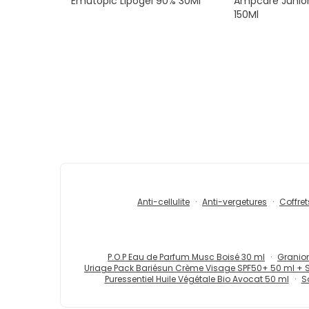
Emutopic Lipogel 90% 30Ml
Ampcare Junior 
150Ml
Anti-cellulite
Anti-vergetures
Coffret
P.O.P Eau de Parfum Musc Boisé 30 ml
Granion
Uriage Pack Bariésun Crème Visage SPF50+ 50 ml + 
Puressentiel Huile Végétale Bio Avocat 50 ml
S