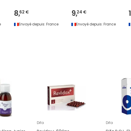
8,
9,
1
62 €
24 €
e
Envoyé depuis:
France
Envoyé depuis:
France
Difa
Difa