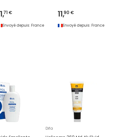
1,
11,
5,
71 €
90 €
93 €
Envoyé depuis:
France
Envoyé depuis:
France
Envoyé 
Difa