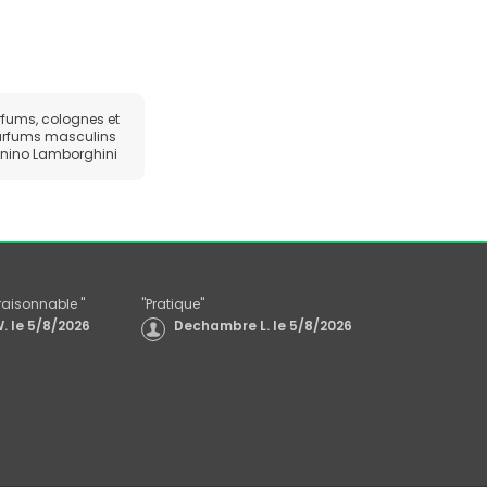
rfums, colognes et
rfums masculins
nino Lamborghini
x raisonnable
"
"
Pratique
"
.
le
5/8/2026
Dechambre L.
le
5/8/2026