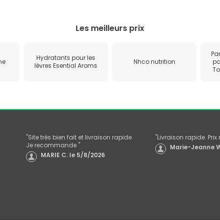
Les meilleurs prix
Pa
Hydratants pour les
ne
Nhco nutrition
pa
lèvres Esential Aroms
To
"
Site très bien fait et livraison rapide.
"
Livraison rapide. Pri
Je recommande
"
Marie-Jeanne W
MARIE C.
le
5/8/2026