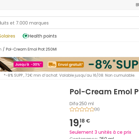
Solaires
Health points
n
/
Pol-Cream Emol Prot 250Ml
*-8% SUPP., 72€ min d’achat. Valable jusqu’au 16/08. Non cumulable.
Pol-Cream Emol P
Difa
·
250 ml
(
0
)
19,
18 €
Seulement 3 unités à ce prix