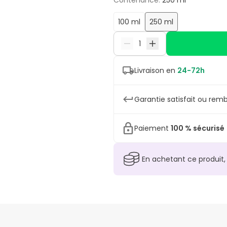
Contenance
:
250 ml
100 ml
250 ml
Livraison en
24-72h
Garantie satisfait ou remb
Paiement
100 % sécurisé
En achetant ce produit