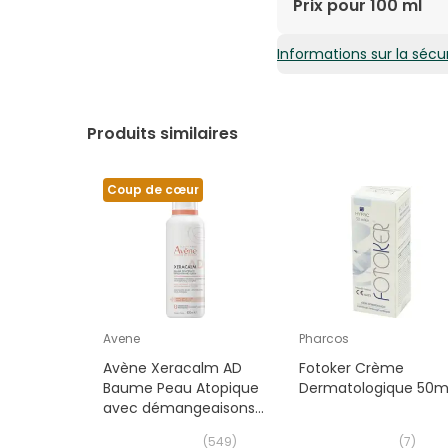
Prix pour 100 ml
Informations sur la sécur
7,67€ / 100 ml
Produits similaires
Coup de cœur
Avene
Pharcos
Avène Xeracalm AD
Fotoker Crème
Baume Peau Atopique
Dermatologique 50m
avec démangeaisons
400 ml
(
549
)
(
7
)