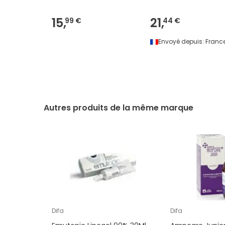
15,
21,
99 €
44 €
Envoyé depuis:
Franc
Autres produits de la même marque
Difa
Difa