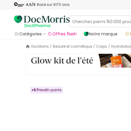
4,5
/5
Basé sur
9170
avis
Catégories
Offres flash
Notre marque
DocMorris
/
Beauté et cosmétique
/
Corps
/
Hydratatio
+
57
Health points