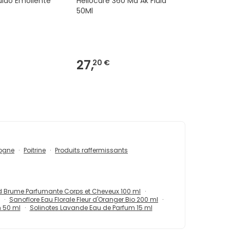
luido Emoliente
Heliocare 360 Md Ak Fluid
50Ml
27,
20 €
logne
Poitrine
Produits raffermissants
ld Brume Parfumante Corps et Cheveux 100 ml
Sanoflore Eau Florale Fleur d'Oranger Bio 200 ml
m 50 ml
Solinotes Lavande Eau de Parfum 15 ml