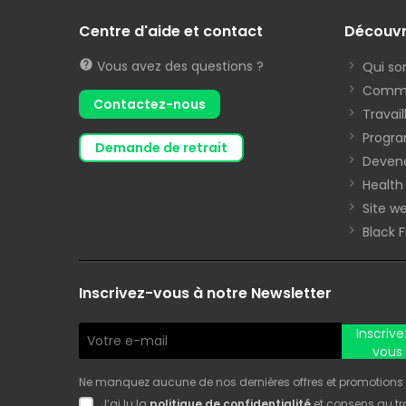
Centre d'aide et contact
Découv
Vous avez des questions ?
Qui s
Commen
Contactez-nous
Travai
Progra
demande de retrait
Devene
Health
Site we
Black 
Inscrivez-vous à notre Newsletter
Inscrive
vous
Ne manquez aucune de nos dernières offres et promotions ! 
J’ai lu la
politique de confidentialité
et consens au t