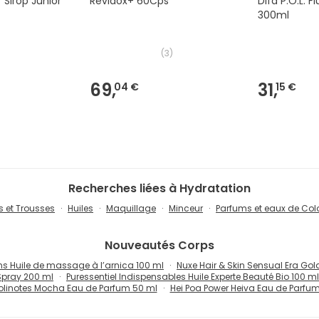
Sirop Junior
Revidox+ 60Cps
Difa P.O.L. F
300ml
(
3
)
69,
31,
04 €
15 €
Recherches liées à Hydratation
s et Trousses
Huiles
Maquillage
Minceur
Parfums et eaux de Co
Nouveautés
Corps
s Huile de massage à l’arnica 100 ml
Nuxe Hair & Skin Sensual Era Go
Spray 200 ml
Puressentiel Indispensables Huile Experte Beauté Bio 100 ml
olinotes Mocha Eau de Parfum 50 ml
Hei Poa Power Heiva Eau de Parfu