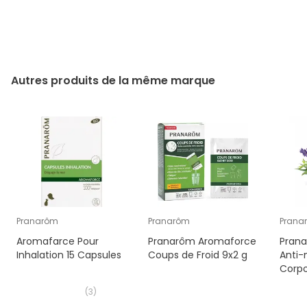
Autres produits de la même marque
Pranarôm
Pranarôm
Prana
Aromafarce Pour
Pranarôm Aromaforce
Pran
Inhalation 15 Capsules
Coups de Froid 9x2 g
Anti-
Corpo
(
3
)