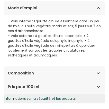
Mode d'emploi
- Voie interne : 1 goutte d'huile essentielle dans un peu
de miel ou huile végétale matin et soir, 5 jours sur 7 en
cas d’athérosclérose.
- Voie externe : 4 gouttes d'huile essentielle + 2
gouttes d'huile végétale calophylle inophylle + 2
gouttes d'huile végétale de millepertuis à appliquer
localement sur tous les troubles circulatoires,
esthétiques et traumatiques.
Composition
Cedrus Atlantica issu de l'agriculture biologique/from
Prix pour 100 ml
organic farming.
Informations sur la sécurité et les produits
32,70€ / 100 ml