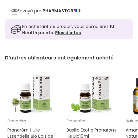
Envoyé par
PHARMASTORE
En achetant ce produit, vous cumulerez
10
Health points.
Plus d'infos
D’autres utilisateurs ont également acheté
Pranarôm
Pranarôm
Natura
Pranarôm Huile
Basilic Exotiq Pranarom
Aman
Essentielle Bio Bois de
He Bio10ml
Natur