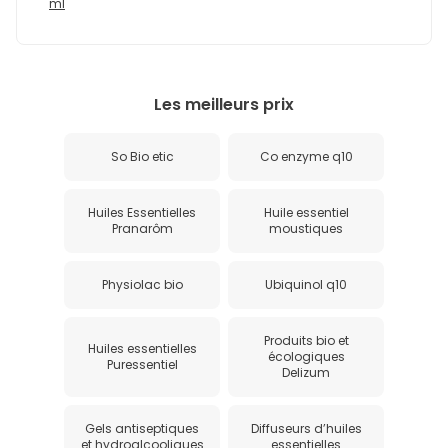
ml
Les meilleurs prix
So Bio etic
Co enzyme q10
Huiles Essentielles
Huile essentiel
Pranarôm
moustiques
Physiolac bio
Ubiquinol q10
Produits bio et
Huiles essentielles
écologiques
Puressentiel
Delizum
Gels antiseptiques
Diffuseurs d’huiles
et hydroalcooliques
essentielles