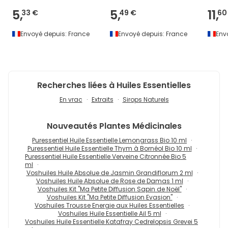
5,
5,
11,
33 €
49 €
60
Envoyé depuis:
France
Envoyé depuis:
France
Env
Recherches liées à Huiles Essentielles
En vrac
Extraits
Sirops Naturels
Nouveautés
Plantes Médicinales
Puressentiel Huile Essentielle Lemongrass Bio 10 ml
Puressentiel Huile Essentielle Thym à Bornéol Bio 10 ml
Puressentiel Huile Essentielle Verveine Citronnée Bio 5
ml
Voshuiles Huile Absolue de Jasmin Grandiflorum 2 ml
Voshuiles Huile Absolue de Rose de Damas 1 ml
Voshuiles Kit "Ma Petite Diffusion Sapin de Noël"
Voshuiles Kit "Ma Petite Diffusion Evasion"
Voshuiles Trousse Energie aux Huiles Essentielles
Voshuiles Huile Essentielle Ail 5 ml
Voshuiles Huile Essentielle Katafray Cedrelopsis Grevei 5