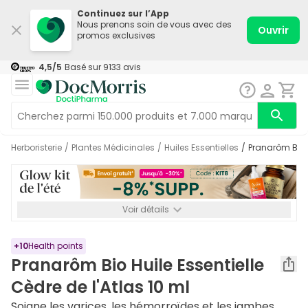
Continuez sur l’App
Nous prenons soin de vous avec des
Ouvrir
promos exclusives
4,5
/5
Basé sur
9133
avis
Herboristerie
/
Plantes Médicinales
/
Huiles Essentielles
/
Pranarôm Bio H
Voir détails
*-8% SUPP., 72€ min d’achat. Valable jusqu’au 16/08. Non
cumulable.
+
10
Health points
Pranarôm Bio Huile Essentielle
Cèdre de l'Atlas 10 ml
Soigne les varices, les hémorroïdes et les jambes