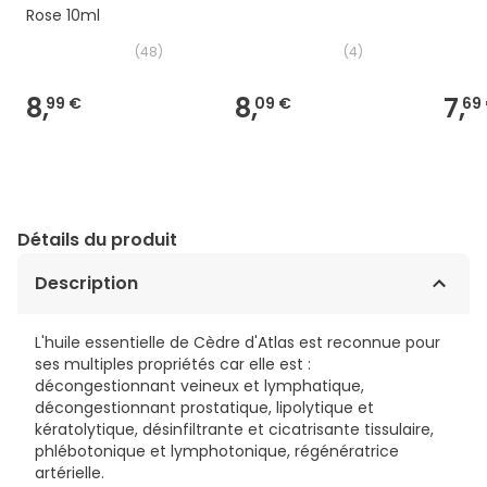
Rose 10ml
(
48
)
(
4
)
8,
8,
7,
99 €
09 €
69
Détails du produit
Description
L'huile essentielle de Cèdre d'Atlas est reconnue pour
ses multiples propriétés car elle est :
décongestionnant veineux et lymphatique,
décongestionnant prostatique, lipolytique et
kératolytique, désinfiltrante et cicatrisante tissulaire,
phlébotonique et lymphotonique, régénératrice
artérielle.