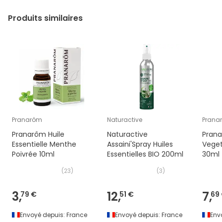
Produits similaires
Pranarôm
Naturactive
Prana
Pranarôm Huile
Naturactive
Prana
Essentielle Menthe
Assaini'Spray Huiles
Veget
Poivrée 10ml
Essentielles BIO 200ml
30ml
(
23
)
(
3
)
3,
12,
7,
79 €
51 €
69
Envoyé depuis:
France
Envoyé depuis:
France
Env