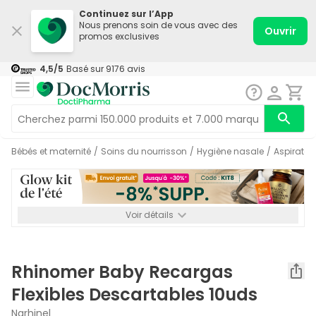
Continuez sur l’App
Nous prenons soin de vous avec des
Ouvrir
promos exclusives
4,5
/5
Basé sur
9176
avis
Bébés et maternité
/
Soins du nourrisson
/
Hygiène nasale
/
Aspirate
Voir détails
*-8% SUPP., 72€ min d’achat. Valable jusqu’au 16/08. Non
cumulable.
Rhinomer Baby Recargas
Flexibles Descartables 10uds
Narhinel