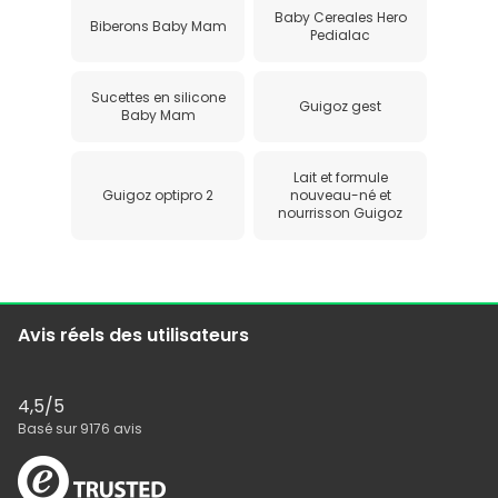
Baby Cereales Hero
Biberons Baby Mam
Pedialac
Sucettes en silicone
Guigoz gest
Baby Mam
Lait et formule
Guigoz optipro 2
nouveau-né et
nourrisson Guigoz
Avis réels des utilisateurs
4,5
/5
Basé sur
9176
avis