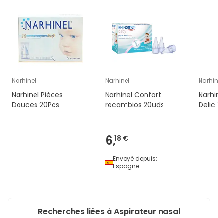
Narhinel
Narhinel
Narhin
Narhinel Pièces
Narhinel Confort
Narhi
Douces 20Pcs
recambios 20uds
Delic
6,
18 €
Envoyé depuis:
Espagne
Recherches liées à Aspirateur nasal