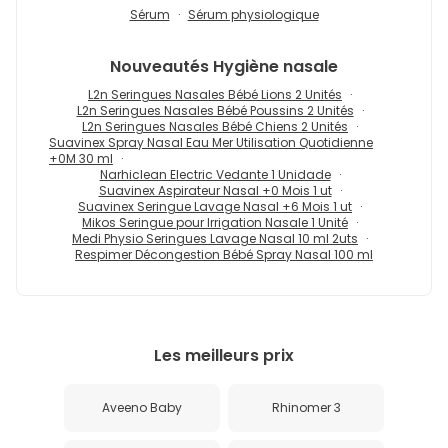
Sérum
Sérum physiologique
Nouveautés
Hygiène nasale
L2n Seringues Nasales Bébé Lions 2 Unités
L2n Seringues Nasales Bébé Poussins 2 Unités
L2n Seringues Nasales Bébé Chiens 2 Unités
Suavinex Spray Nasal Eau Mer Utilisation Quotidienne
+0M 30 ml
Narhiclean Electric Vedante 1 Unidade
Suavinex Aspirateur Nasal +0 Mois 1 ut
Suavinex Seringue Lavage Nasal +6 Mois 1 ut
Mikos Seringue pour Irrigation Nasale 1 Unité
Medi Physio Seringues Lavage Nasal 10 ml 2uts
Respimer Décongestion Bébé Spray Nasal 100 ml
Les meilleurs prix
Aveeno Baby
Rhinomer 3