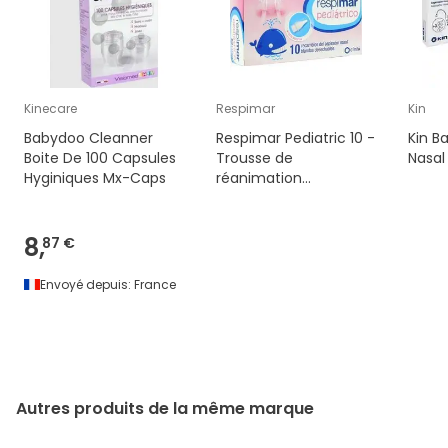
Kinecare
Respimar
Kin
Babydoo Cleanner
Respimar Pediatric 10 -
Kin B
Boite De 100 Capsules
Trousse de
Nasal
Hyginiques Mx-Caps
réanimation
pédiatrique
8,
87 €
Envoyé depuis:
France
Autres produits de la même marque