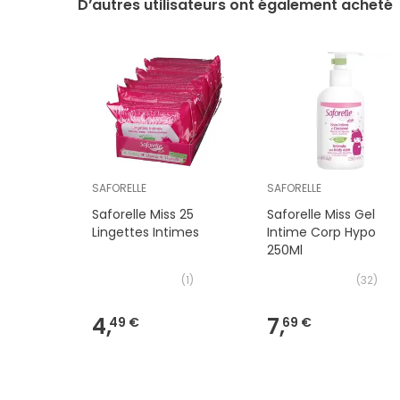
D’autres utilisateurs ont également acheté
SAFORELLE
SAFORELLE
Saforelle Miss 25
Saforelle Miss Gel
Lingettes Intimes
Intime Corp Hypo
250Ml
(
1
)
(
32
)
4,
7,
49 €
69 €