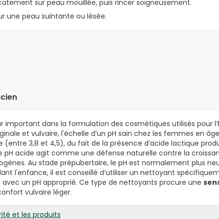
catement sur peau mouillée, puis rincer soigneusement.
ur une peau suintante ou lésée.
PHOACETATE, GLYCERIN, LAURYL GLUCOSIDE, PROPANEDIOL, SO
AURYL GLUCOSE CARBOXYLATE, COCO-GLUCOSIDE, GLYCERYL OLE
ACID, ETHYLHEXYLGLYCERIN, LAURETH-2, PEG/PPG-120/10 TRIMET
cien
, DISODIUM EDTA, SODIUM BENZOATE, POTASSIUM SORBATE, CITRIC 
TRACT, ARCTIUM LAPPA ROOT EXTRACT, TOCOPHEROL, HYDROGENA
r important dans la formulation des cosmétiques utilisés pour l’
ginale et vulvaire, l'échelle d’un pH sain chez les femmes en âge
 (entre 3,8 et 4,5), du fait de la présence d’acide lactique produ
e pH acide agit comme une défense naturelle contre la croissan
ènes. Au stade prépubertaire, le pH est normalement plus neut
dant l'enfance, il est conseillé d’utiliser un nettoyant spécifiqu
, avec un pH approprié. Ce type de nettoyants procure une
sen
confort vulvaire léger.
ité et les produits