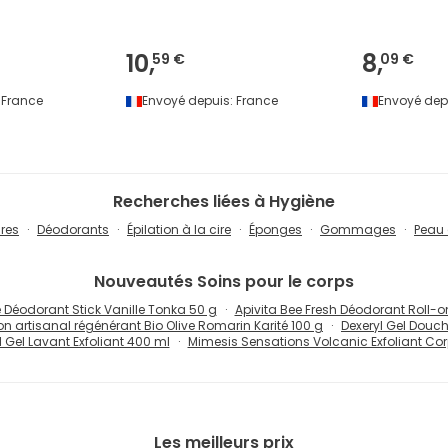
10,
8,
59 €
09 €
France
Envoyé depuis:
France
Envoyé dep
Recherches liées à Hygiène
res
Déodorants
Épilation à la cire
Éponges
Gommages
Peau
Nouveautés
Soins pour le corps
 Déodorant Stick Vanille Tonka 50 g
Apivita Bee Fresh Déodorant Roll-o
n artisanal régénérant Bio Olive Romarin Karité 100 g
Dexeryl Gel Douc
l Gel Lavant Exfoliant 400 ml
Mimesis Sensations Volcanic Exfoliant Co
Les meilleurs prix