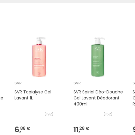
SVR
SVR
SVR Topialyse Gel
SVR Spirial Déo-Douche
S
ge
Lavant 1L
Gel Lavant Déodorant
G
400ml
(
192
)
(
152
)
6,
11,
88 €
28 €