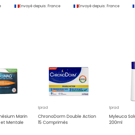
e
Envoyé depuis:
France
Envoyé depuis:
France
Iprad
Iprad
ésium Marin
ChronoDorm Double Action
Myleuca Sol
 et Mentale
15 Comprimés
200ml