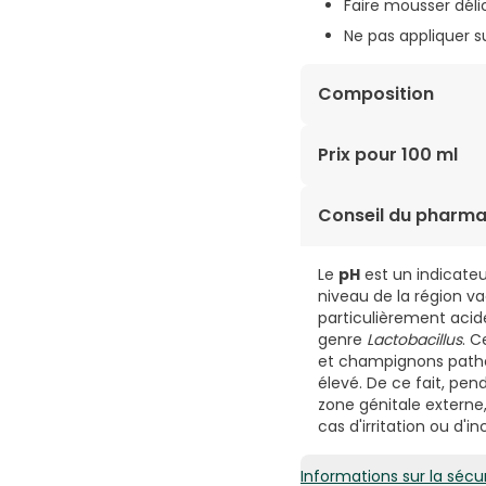
Faire mousser déli
Ne pas appliquer s
Composition
AQUA, SODIUM COCOAM
Prix pour 100 ml
GLUTAMATE, SODIUM L
(FRAGRANCE), LACTID 
2,24€ / 100 ml
Conseil du pharma
TRIOLEATE, ALLANTOIN
OFFICINALIS ROOT EX
CITRATE.
Le
pH
est un indicateu
niveau de la région va
particulièrement acide
genre
Lactobacillus
. C
et champignons pathog
élevé. De ce fait, pen
zone génitale externe
cas d'irritation ou d'in
Informations sur la sécur