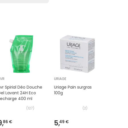
SVR
URIAGE
SVR
vr Spirial Déo Douche
Uriage Pain surgras
SVR Topia
el Lavant 24H Eco
100g
Lavante M
Recharge 400 ml
(
127
)
(
2
)
9,
5,
12,
86 €
49 €
19 €