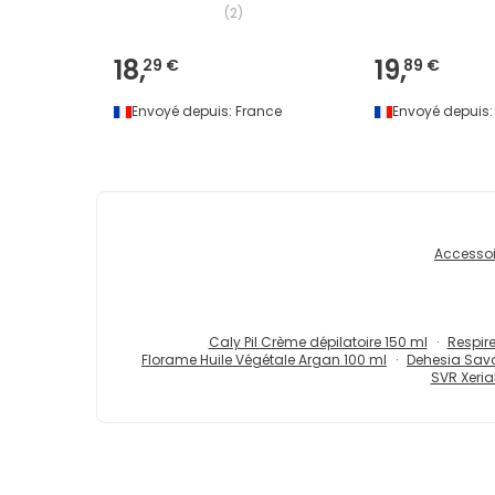
(
2
)
18,
19,
29 €
89 €
Envoyé depuis:
France
Envoyé depuis:
Accessoi
Caly Pil Crème dépilatoire 150 ml
Respire
Florame Huile Végétale Argan 100 ml
Dehesia Savo
SVR Xeria