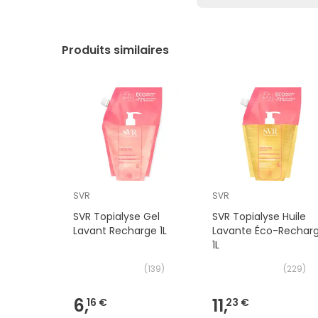
Produits similaires
SVR
SVR
SVR Topialyse Gel
SVR Topialyse Huile
Lavant Recharge 1L
Lavante Éco-Rechar
1L
(
139
)
(
229
)
6,
11,
16 €
23 €