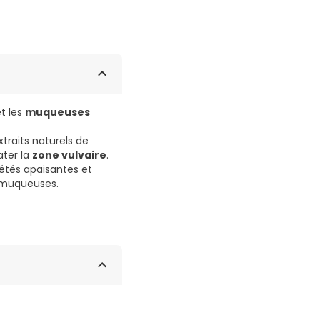
et les
muqueuses
xtraits naturels de
ater la
zone vulvaire
.
iétés apaisantes et
muqueuses.