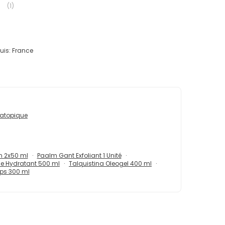
(
1
)
uis:
France
 atopique
n 2x50 ml
Paalm Gant Exfoliant 1 Unité
he Hydratant 500 ml
Talquistina Oleogel 400 ml
rps 300 ml