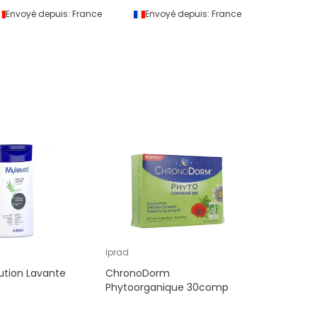
Envoyé depuis:
France
Envoyé depuis:
France
Envoyé 
Iprad
ution Lavante
ChronoDorm
Phytoorganique 30comp