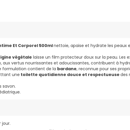
Intime Et Corporel 500ml
nettoie, apaise et hydrate les peaux 
igine végétale
laisse un film protecteur doux sur la peau. Les e
e
, aux vertus nourrissantes et adoucissantes, contribuent à hydr
 formulation contient de la
bardane
, reconnue pour ses propr
ttant une
toilette quotidienne douce et respectueuse
des 
s savon.
édiatrique.
r jour.