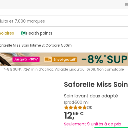
Solaires
Health points
Saforelle Miss Soin Intime Et Corporel 500ml
*-8% SUPP., 72€ min d’achat. Valable jusqu’au 16/08. Non cumulable.
Saforelle Miss Soi
Soin lavant doux adapté
Iprad
·
500 ml
(
31
)
12,
69 €
Seulement 9 unités à ce prix