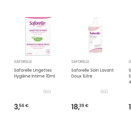
SAFORELLE
SAFORELLE
S
Saforelle Lingettes
Saforelle Soin Lavant
S
Hygiène Intime 10ml
Doux 1Litre
S
(
50
)
(
52
)
3,
18,
56 €
39 €