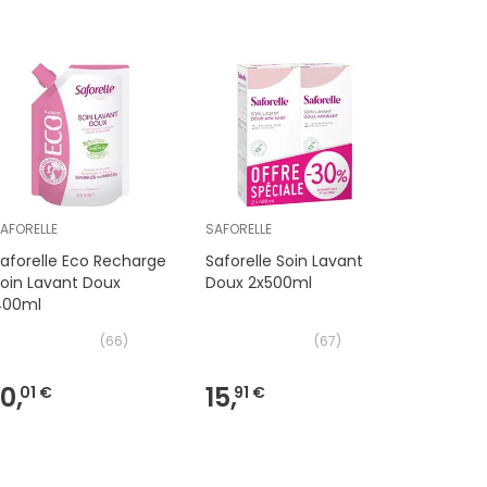
AFORELLE
SAFORELLE
SAFORELLE
aforelle Eco Recharge
Saforelle Soin Lavant
Saforelle
oin Lavant Doux
Doux 2x500ml
fraîcheu
400ml
(
66
)
(
67
)
10,
15,
6,
01 €
91 €
69 €