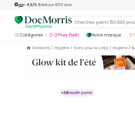
4,5
/5
Basé sur
9170
avis
Catégories
Offres flash
Notre marque
DocMorris
/
Hygiène
/
Soins pour le corps
/
Hygiène
/
+
38
Health points