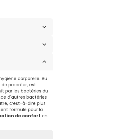
DIUM COCOYL
ATE, PARFUM
HYLOLPROPANE
ACID, ALTHAEA
TED PALM GLYCERIDES
hygiène corporelle. Au
 de procréer, est
it par les bactéries du
ce d'autres bactéries
re, c’est-à-dire plus
ement formulé pour la
sation de confort
en