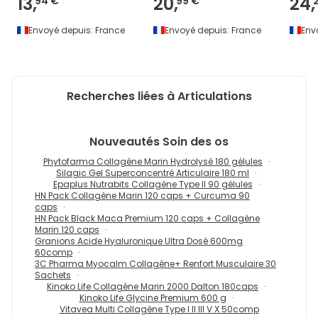
13,
20,
24,
94 €
99 €
Envoyé depuis:
France
Envoyé depuis:
France
Env
Recherches liées à Articulations
Nouveautés
Soin des os
Phytofarma Collagène Marin Hydrolysé 180 gélules
Silagic Gel Superconcentré Articulaire 180 ml
Epaplus Nutrabits Collagène Type II 90 gélules
HN Pack Collagène Marin 120 caps + Curcuma 90
caps
HN Pack Black Maca Premium 120 caps + Collagène
Marin 120 caps
Granions Acide Hyaluronique Ultra Dosé 600mg
60comp
3C Pharma Myocalm Collagène+ Renfort Musculaire 30
Sachets
Kinoko Life Collagène Marin 2000 Dalton 180caps
Kinoko Life Glycine Premium 600 g
Vitavea Multi Collagène Type I II III V X 50comp