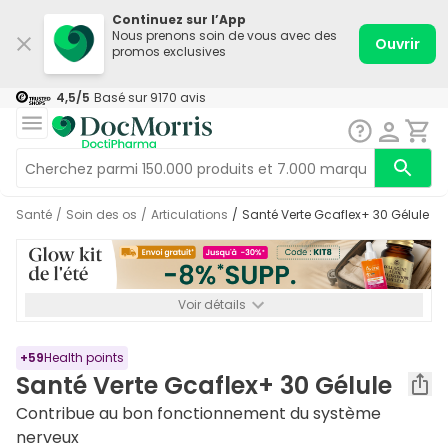
Continuez sur l’App
Nous prenons soin de vous avec des
Ouvrir
promos exclusives
4,5
/5
Basé sur
9170
avis
Santé
/
Soin des os
/
Articulations
/
Santé Verte Gcaflex+ 30 Gélule
Voir détails
*-8% SUPP., 72€ min d’achat. Valable jusqu’au 16/08. Non
cumulable.
+
59
Health points
Santé Verte Gcaflex+ 30 Gélule
Contribue au bon fonctionnement du système
nerveux