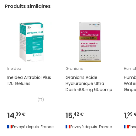
Produits similaires
Ineldea
Granions
Humbl
Ineldea Artrobiol Plus
Granions Acide
Humb
120 Gélules
Hyaluronique Ultra
Water
Dosé 600mg 60comp
Ging
(
17
)
14,
15,
1,
39 €
42 €
99 
Envoyé depuis:
France
Envoyé depuis:
France
Env