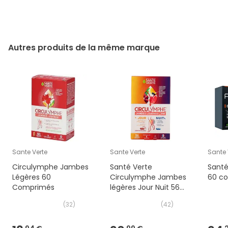
Autres produits de la même marque
Sante Verte
Sante Verte
Sante 
Circulymphe Jambes
Santé Verte
Santé
Légères 60
Circulymphe Jambes
60 c
Comprimés
légères Jour Nuit 56
Comprimés
(
32
)
(
42
)