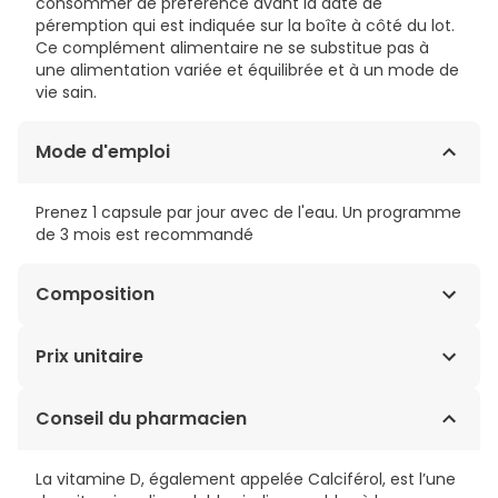
consommer de préférence avant la date de
péremption qui est indiquée sur la boîte à côté du lot.
Ce complément alimentaire ne se substitue pas à
une alimentation variée et équilibrée et à un mode de
vie sain.
Mode d'emploi
Prenez 1 capsule par jour avec de l'eau. Un programme
de 3 mois est recommandé
Composition
Magnésium, Vitamine C, Carotte, Iode, Vitamine D,
Prix unitaire
Acide Hyaluronique, Collagène
0,66€ / Gélules
Conseil du pharmacien
La vitamine D, également appelée Calciférol, est l’une