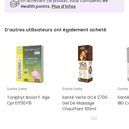
En achetant ce produit, vous cumulerez
59
Health points.
Plus d'infos
D’autres utilisateurs ont également acheté
Sante Verte
Sante Verte
Sante 
Toniphyt Boost F. Rge
Santé Verte GCA 2700
Santé
Cpr Eff30+15
Gel De Massage
180 
Chauffant 100ml
(
13
)