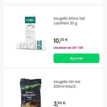
Saugella Attiva Gel
Lubrifiant 30 g
10,
20 €
Livraison en
24-72h
Ajouter
Saugella Girl Gel
200ml+Elast2
3,
50 €