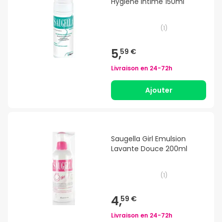
Hygiène Intime 150ml
(
1
)
5,
59 €
Livraison en
24-72h
Ajouter
Saugella Girl Emulsion
Lavante Douce 200ml
(
1
)
4,
59 €
Livraison en
24-72h