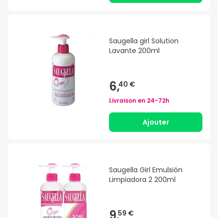
Saugella girl Solution
Lavante 200ml
6,
40 €
Livraison en
24-72h
Ajouter
Saugella Girl Emulsión
Limpiadora 2 200ml
9,
59 €