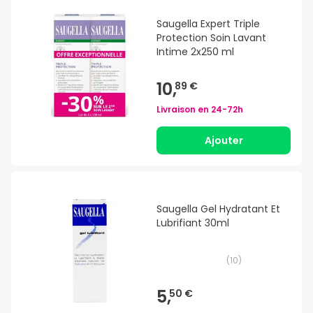
Saugella Expert Triple
Protection Soin Lavant
Intime 2x250 ml
10,
89 €
Livraison en
24-72h
Ajouter
Saugella Gel Hydratant Et
Lubrifiant 30ml
(
10
)
5,
50 €