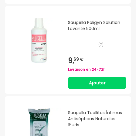
Saugella Poligyn Solution
Lavante 500ml
(
7
)
9,
69 €
Livraison en
24-72h
Ajouter
Saugella Toallitas Íntimas
Antisépticas Naturales
15uds