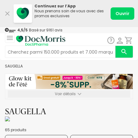
Continuez sur l’App
Nous prenons soin de vous avec des
Ouvrir
promos exclusives
4,5
/5
Basé sur
9161
avis
SAUGELLA
Voir détails
*-8% SUPP., 72€ min d’achat. Valable jusqu’au 16/08. Non
cumulable.
SAUGELLA
65 produits