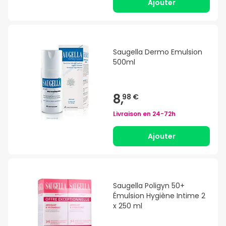
Ajouter
Saugella Dermo Emulsion
500ml
8,
98 €
Livraison en
24-72h
Ajouter
Saugella Poligyn 50+
Émulsion Hygiène Intime 2
x 250 ml