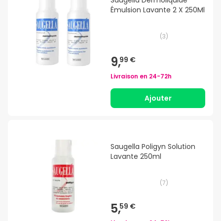
Émulsion Lavante 2 X 250Ml
(
3
)
9,
99 €
Livraison en
24-72h
Ajouter
Saugella Poligyn Solution
Lavante 250ml
(
7
)
5,
59 €