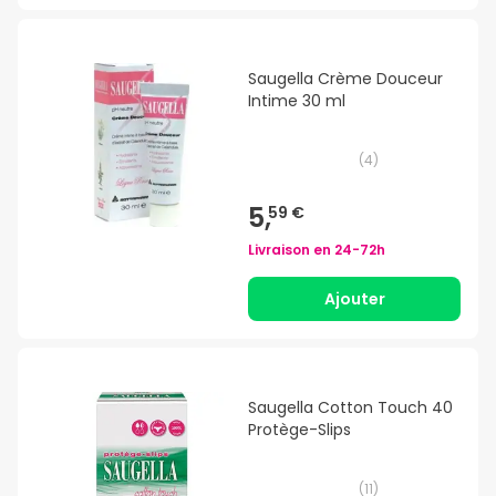
Saugella Crème Douceur
Intime 30 ml
(
4
)
5,
59 €
Livraison en
24-72h
Ajouter
Saugella Cotton Touch 40
Protège-Slips
(
11
)