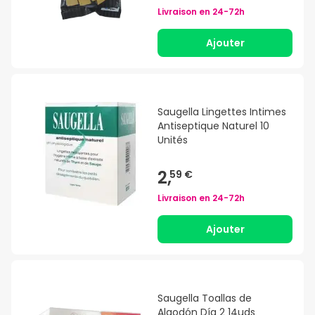
Livraison en
24-72h
Ajouter
Saugella Lingettes Intimes
Antiseptique Naturel 10
Unités
2,
59 €
Livraison en
24-72h
Ajouter
Saugella Toallas de
Algodón Día 2 14uds