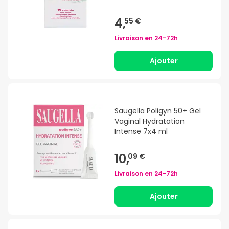
4,
55 €
Livraison en
24-72h
Ajouter
Saugella Poligyn 50+ Gel
Vaginal Hydratation
Intense 7x4 ml
10,
09 €
Livraison en
24-72h
Ajouter