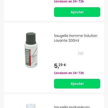
Livraison en
24-72h
Ajouter
Saugella Homme Solution
Lavante 200ml
(
10
)
5,
29 €
Livraison en
24-72h
Ajouter
Saugella Hydrasérum