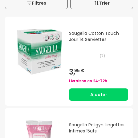
Filtres
Trier
Saugella Cotton Touch
Jour 14 Serviettes
(
7
)
3,
95 €
Livraison en
24-72h
Ajouter
Saugella Poligyn Lingettes
Intimes 15uts