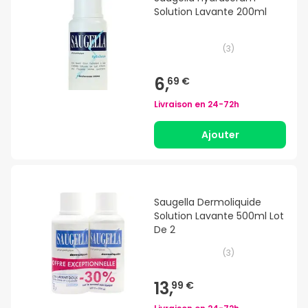
Solution Lavante 200ml
(
3
)
6,
69 €
Livraison en
24-72h
Ajouter
Saugella Dermoliquide
Solution Lavante 500ml Lot
De 2
(
3
)
13,
99 €