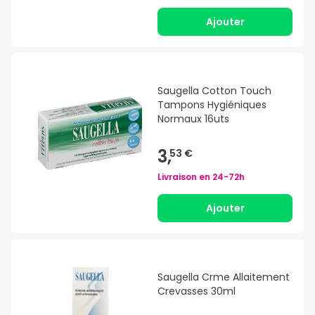
Ajouter
Saugella Cotton Touch
Tampons Hygiéniques
Normaux 16uts
3,
53 €
Livraison en
24-72h
Ajouter
Saugella Crme Allaitement
Crevasses 30ml