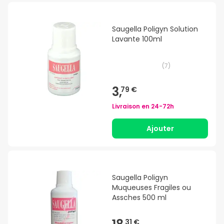
Saugella Poligyn Solution
Lavante 100ml
(
7
)
3,
79 €
Livraison en
24-72h
Ajouter
Saugella Poligyn
Muqueuses Fragiles ou
Assches 500 ml
31 €