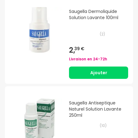
Saugella Dermoliquide
Solution Lavante 100ml
(
2
)
2,
39 €
Livraison en
24-72h
Ajouter
Saugella Antiseptique
Naturel Solution Lavante
250ml
(
10
)