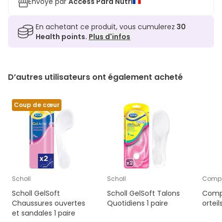
Envoyé par
Access Para Nutri
En achetant ce produit, vous cumulerez
30
Health points.
Plus d'infos
D’autres utilisateurs ont également acheté
Coup de cœur
Scholl
Scholl
Comp
Scholl GelSoft
Scholl GelSoft Talons
Compe
Chaussures ouvertes
Quotidiens 1 paire
orteil
et sandales 1 paire