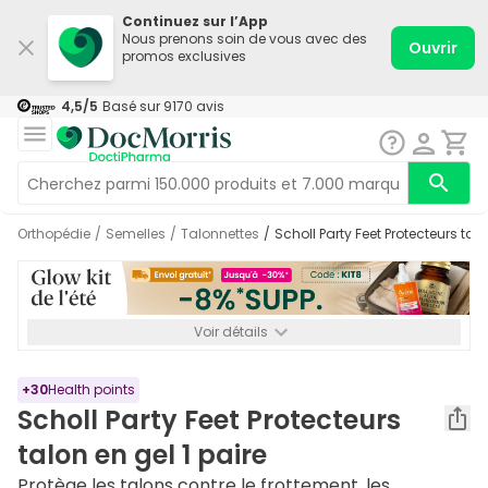
Continuez sur l’App
Nous prenons soin de vous avec des
Ouvrir
promos exclusives
4,5
/5
Basé sur
9170
avis
Orthopédie
/
Semelles
/
Talonnettes
/
Scholl Party Feet Protecteurs talo
Voir détails
*-8% SUPP., 72€ min d’achat. Valable jusqu’au 16/08. Non
cumulable.
+
30
Health points
Scholl Party Feet Protecteurs
talon en gel 1 paire
Protège les talons contre le frottement, les