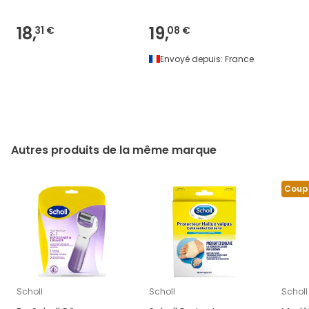
18,
19,
31 €
08 €
Envoyé depuis:
France
Autres produits de la même marque
Coup
Scholl
Scholl
Scholl