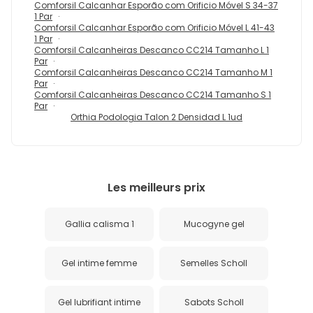
Comforsil Calcanhar Esporão com Orificio Móvel S 34-37
1 Par
Comforsil Calcanhar Esporão com Orificio Móvel L 41-43
1 Par
Comforsil Calcanheiras Descanco CC214 Tamanho L 1
Par
Comforsil Calcanheiras Descanco CC214 Tamanho M 1
Par
Comforsil Calcanheiras Descanco CC214 Tamanho S 1
Par
Orthia Podologia Talon 2 Densidad L 1ud
Les meilleurs prix
Gallia calisma 1
Mucogyne gel
Gel intime femme
Semelles Scholl
Gel lubrifiant intime
Sabots Scholl