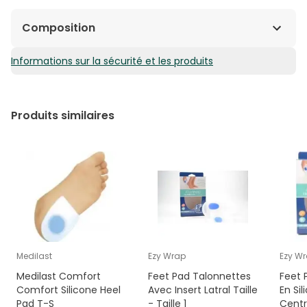
Composition
Informations sur la sécurité et les produits
ActivGel.
Produits similaires
Medilast
Ezy Wrap
Ezy W
Medilast Comfort
Feet Pad Talonnettes
Feet 
Comfort Silicone Heel
Avec Insert Latral Taille
En Si
Pad T-S
- Taille 1
Centra