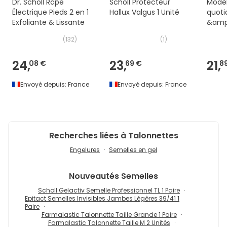
Dr. Scholl Râpe
Scholl Protecteur
Modèl
Électrique Pieds 2 en 1
Hallux Valgus 1 Unité
quoti
Exfoliante & Lissante
&amp;
(
132
)
(
1
)
24,
23,
21,
08 €
69 €
8
Envoyé depuis:
France
Envoyé depuis:
France
Recherches liées à Talonnettes
Engelures
Semelles en gel
Nouveautés
Semelles
Scholl Gelactiv Semelle Professionnel TL 1 Paire
Epitact Semelles Invisibles Jambes Légères 39/41 1
Paire
Farmalastic Talonnette Taille Grande 1 Paire
Farmalastic Talonnette Taille M 2 Unités