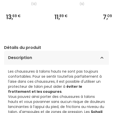
(
13
)
(
9
)
13,
11,
7,
69 €
89 €
09
Détails du produit
Description
Les chaussures à talons hauts ne sont pas toujours
confortables. Pour se sentir toutefois parfaitement à
l'aise dans ces chaussures, il est possible d'utiliser un
protecteur de talon peut aider à
éviter le
frottement et les coupures
.
Vous pouvez ainsi porter des chaussures à talons
hauts et vous pavanner sans aucun risque de douleurs
lancinantes à l'appui du pied, de frictions au niveau du
talon, d'ampoules et de zones de pression. Les
Scholl