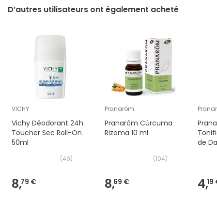
D’autres utilisateurs ont également acheté
VICHY
Pranarôm
Prana
Vichy Déodorant 24h
Pranarôm Cúrcuma
Prana
Toucher Sec Roll-On
Rizoma 10 ml
Tonif
50ml
de Da
50ml
(
49
)
(
104
)
8,
8,
4,
79 €
69 €
19