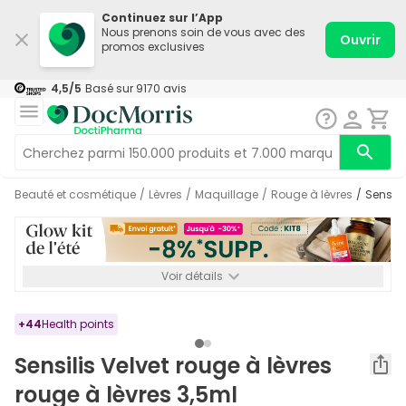
Continuez sur l’App
Nous prenons soin de vous avec des
Ouvrir
promos exclusives
4,5
/5
Basé sur
9170
avis
Beauté et cosmétique
/
Lèvres
/
Maquillage
/
Rouge à lèvres
/
Sensil
Voir détails
*-8% SUPP., 72€ min d’achat. Valable jusqu’au 16/08. Non
cumulable.
+
44
Health points
Sensilis Velvet rouge à lèvres
rouge à lèvres 3,5ml