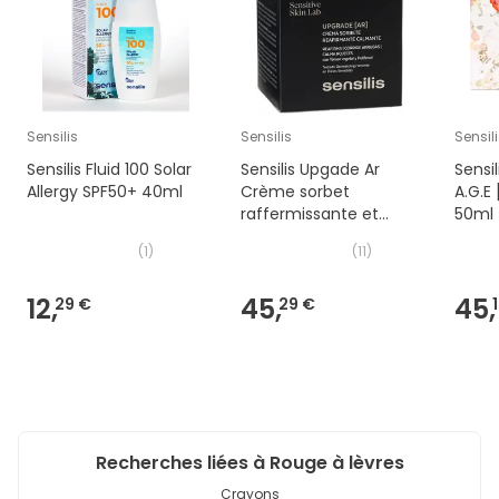
Sensilis
Sensilis
Sensil
Sensilis Fluid 100 Solar
Sensilis Upgade Ar
Sensil
Allergy SPF50+ 40ml
Crème sorbet
A.G.E
raffermissante et
50ml 
apaisante 50ml
Trous
(
1
)
(
11
)
12,
45,
45,
29 €
29 €
Recherches liées à Rouge à lèvres
Crayons