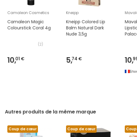
; CI 42090 (LAC BLEU 1).
Camaleon Cosmetics
Kneipp
Maval
Camaleon Magic
Kneipp Colored Lip
Maval
Colourstick Coral 4g
Balm Natural Dark
Lipst
Nude 3,5g
Palac
(
2
)
10,
5,
10,
01 €
74 €
9
Env
Autres produits de la même marque
Coup de cœur
Coup de cœur
Coup