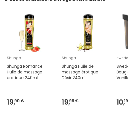
Shunga
Shunga
swede
Shunga Romance
Shunga Huile de
Swede
Huile de massage
massage érotique
Boug
érotique 240ml
Désir 240ml
Vanill
50ml
19,
19,
10,
90 €
99 €
1