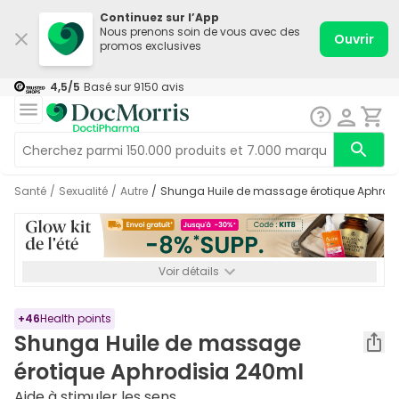
Continuez sur l’App
Nous prenons soin de vous avec des
Ouvrir
promos exclusives
4,5
/5
Basé sur
9150
avis
Santé
/
Sexualité
/
Autre
/
Shunga Huile de massage érotique Aphrod
Voir détails
*-8% SUPP., 72€ min d’achat. Valable jusqu’au 16/08. Non
cumulable.
+
46
Health points
Shunga Huile de massage
érotique Aphrodisia 240ml
Aide à stimuler les sens