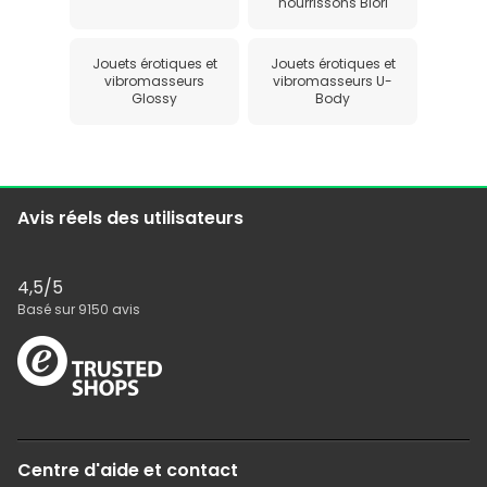
nourrissons Biorl
Jouets érotiques et
Jouets érotiques et
vibromasseurs
vibromasseurs U-
Glossy
Body
Avis réels des utilisateurs
4,5
/5
Basé sur
9150
avis
Centre d'aide et contact