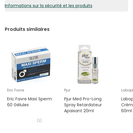
Informations sur la sécurité et les produits
6,47€ / 100 ml
Produits similaires
Eric Favre
Pjur
Labop
Eric Favre Maxi Sperm
Pjur Med Pro-Long
Labop
60 Gélules
Spray Retardateur
Crèm
Apaisant 20ml
60ml
(
3
)