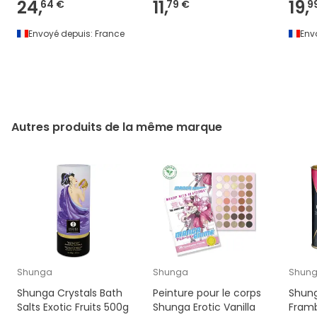
24,
11,
19,
64 €
79 €
9
Envoyé depuis:
France
Env
Autres produits de la même marque
Shunga
Shunga
Shun
Shunga Crystals Bath
Peinture pour le corps
Shung
Salts Exotic Fruits 500g
Shunga Erotic Vanilla
Framb