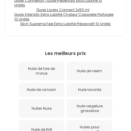
Durex Connexion Totale Préservatif Extra Lubrifié 10
Unités
Durex Lovers Connect 2x50 ml
Durex Intensity Extra Lubrifié Chaleur Corporelle Partagée
10 Unités
Skyn Supreme Feel Extra Lubrifié Préservatif 10 Unités
Les meilleurs prix
Huile de foie de
Huile de neem
morue
Huile de romarin
Huile lavante
Huile vergeture
Huiles Nuxe
grossesse
Huiles pour
Huile de Krill