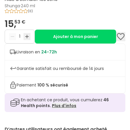
Shunga
·
240 ml
(
0
)
15,
53 €
Ajouter à mon panier
Livraison en
24-72h
Garantie satisfait ou remboursé de 14 jours
Paiement
100 % sécurisé
En achetant ce produit, vous cumulerez
46
Health points.
Plus d'infos
D’autres utilisateurs ont également acheté