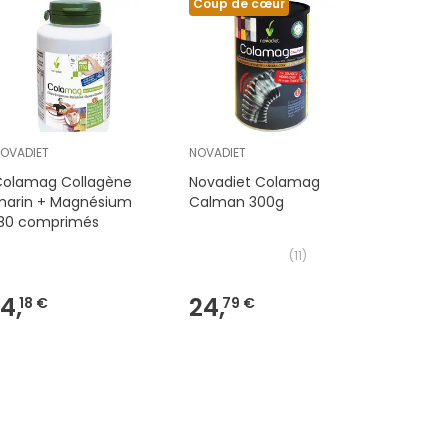
Coup de cœur
OVADIET
NOVADIET
Bioksan 
Colamag Collagène
Novadiet Colamag
Bioksan A
marin + Magnésium
Calman 300g
Capsule
180 comprimés
(
11
)
14,
24,
30,
18 €
79 €
87 