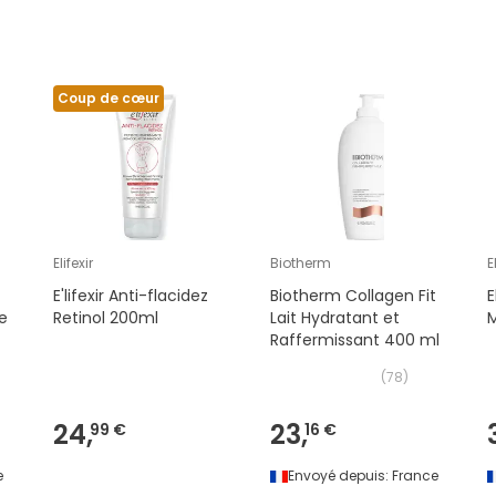
Coup de cœur
Elifexir
Biotherm
E
E'lifexir Anti-flacidez
Biotherm Collagen Fit
E
e
Retinol 200ml
Lait Hydratant et
Raffermissant 400 ml
(
78
)
24,
23,
99 €
16 €
e
Envoyé depuis:
France