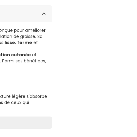
conçue pour améliorer
lation de graisse. Sa
lus
lisse
,
ferme
et
ation cutanée
et
. Parmi ses bénéfices,
xture légère s'absorbe
ns de ceux qui