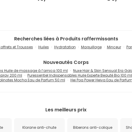
Recherches liées à Produits raffermissants
offrets et Trousses
Huiles
Hydratation
Maquillage
Minceur
Pa
Nouveautés
Corps
s Huile de massage à l’arnica 100 ml
Nuxe Hair & Skin Sensual Era Go
Spray 200 ml
Puressentiel Indispensables Huile Experte Beauté Bio 100 ml
olinotes Mocha Eau de Parfum 50 ml
Hei Poa Power Heiva Eau de Parfu
Les meilleurs prix
te
Klorane anti-chute
Biberons anti-colique
Sh