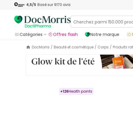
4,5
/5
Basé sur
9170
avis
Catégories
Offres flash
Notre marque
DocMorris
/
Beauté et cosmétique
/
Corps
/
Produits r
+
126
Health points