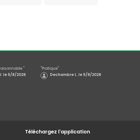
x raisonnable
"
"
Pratique
"
.
le
5/8/2026
Dechambre L.
le
5/8/2026
Téléchargez l'application