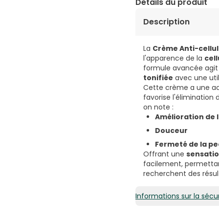
Détails du produit
Description
La
Crème Anti-cellul
l'apparence de la
cell
formule avancée agit 
tonifiée
avec une util
Cette crème a une a
favorise l'élimination
on note :
Amélioration de l
Douceur
Fermeté de la p
Offrant une
sensatio
facilement, permettan
recherchent des résult
Informations sur la sécur