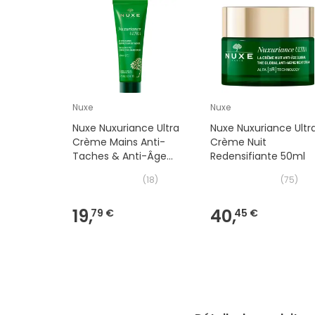
Nuxe
Nuxe
Nuxe Nuxuriance Ultra
Nuxe Nuxuriance Ultr
Crème Mains Anti-
Crème Nuit
Taches & Anti-Âge
Redensifiante 50ml
75ml
(
18
)
(
75
)
19,
40,
79 €
45 €