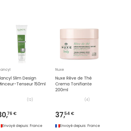
lancyl
Nuxe
Laino
lancyl Slim Design
Nuxe Rêve de Thé
Laino Lait
Minceur-Tenseur 150ml
Crema Tonifiante
Fermeté
200ml
(
12
)
(
4
)
30,
37,
10,
76 €
54 €
01 €
Envoyé depuis:
France
Envoyé depuis:
France
Envoyé 