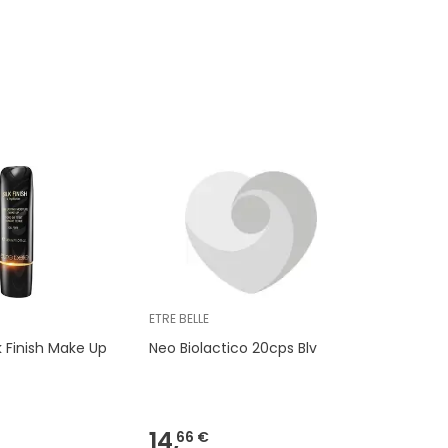
ETRE BELLE
lk Finish Make Up
Neo Biolactico 20cps Blv
14,
66 €