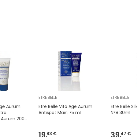
ETRE BELLE
ETRE BELLE
 Age Aurum
Etre Belle Vita Age Aurum
Etre Belle Si
tra
Antispot Main 75 ml
N°8 30ml
e Aurum 200
19,
39,
83 €
47 €