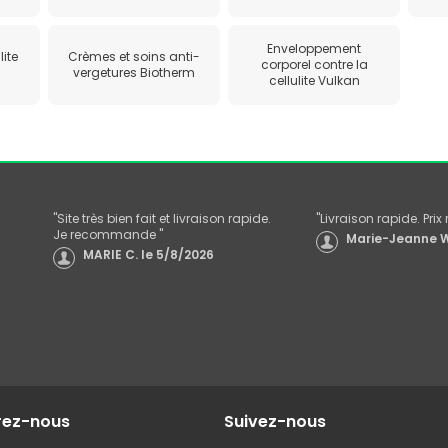
Enveloppement
lite
Crèmes et soins anti-
corporel contre la
vergetures Biotherm
cellulite Vulkan
"
Site très bien fait et livraison rapide.
"
Livraison rapide. Pri
Je recommande
"
Marie-Jeanne W
MARIE C.
le
5/8/2026
rez-nous
Suivez-nous