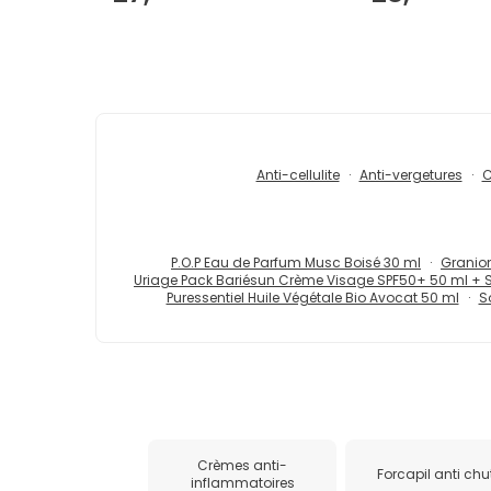
Anti-cellulite
Anti-vergetures
C
P.O.P Eau de Parfum Musc Boisé 30 ml
Granion
Uriage Pack Bariésun Crème Visage SPF50+ 50 ml + 
Puressentiel Huile Végétale Bio Avocat 50 ml
S
Crèmes anti-
Forcapil anti chu
inflammatoires