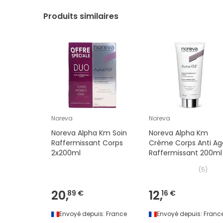
Produits similaires
Noreva
Noreva
Noreva Alpha Km Soin
Noreva Alpha Km
Raffermissant Corps
Crème Corps Anti Ag
2x200ml
Raffermissant 200ml
(
5
)
20,
12,
89 €
16 €
Envoyé depuis:
France
Envoyé depuis:
Franc