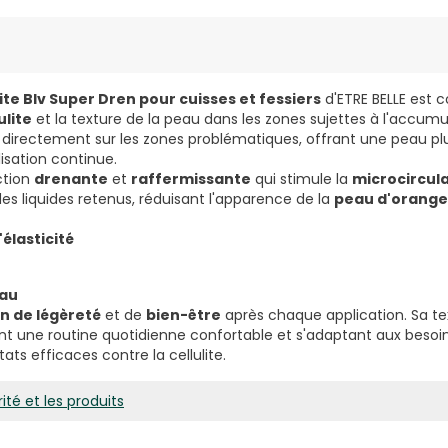
ite Blv Super Dren pour cuisses et fessiers
d'ETRE BELLE est 
ulite
et la texture de la peau dans les zones sujettes à l'accumu
directement sur les zones problématiques, offrant une peau p
isation continue.
ction
drenante
et
raffermissante
qui stimule la
microcircul
 des liquides retenus, réduisant l'apparence de la
peau d'orange
'élasticité
eau
n de légèreté
et de
bien-être
après chaque application. Sa te
t une routine quotidienne confortable et s'adaptant aux besoi
ats efficaces contre la cellulite.
ité et les produits