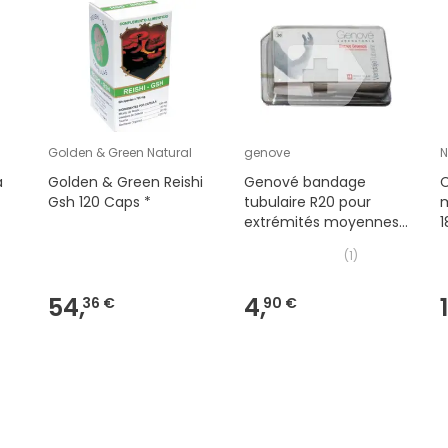
Golden & Green Natural
genove
N
a
Golden & Green Reishi
Genové bandage
Gsh 120 Caps *
tubulaire R20 pour
extrémités moyennes
1u
(
1
)
54,
4,
36 €
90 €