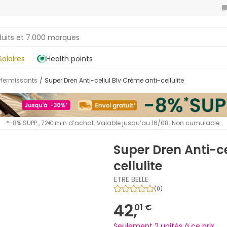
Solaires
Health points
affermissants
/
Super Dren Anti-cellul Blv Crème anti-cellulite
*-8% SUPP., 72€ min d’achat. Valable jusqu’au 16/08. Non cumulable.
Super Dren Anti-ce
cellulite
ETRE BELLE
(
0
)
42,
01 €
Seulement 2 unités à ce prix