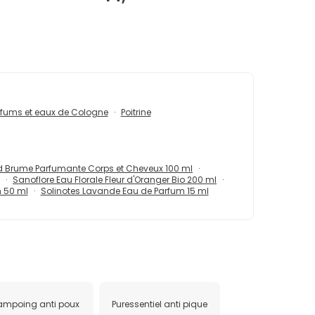
rfums et eaux de Cologne
Poitrine
ld Brume Parfumante Corps et Cheveux 100 ml
Sanoflore Eau Florale Fleur d'Oranger Bio 200 ml
m 50 ml
Solinotes Lavande Eau de Parfum 15 ml
ampoing anti poux
Puressentiel anti pique