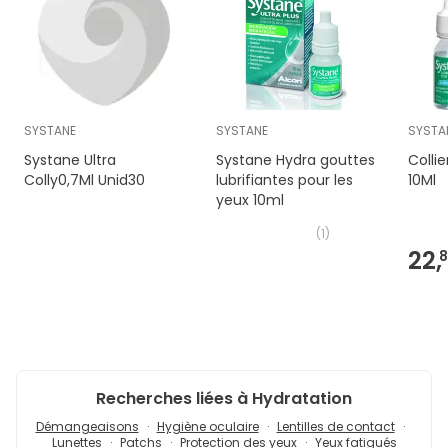
SYSTANE
SYSTANE
SYSTA
Systane Ultra
Systane Hydra gouttes
Colli
Colly0,7Ml Unid30
lubrifiantes pour les
10Ml
yeux 10ml
(
1
)
22,
8
Recherches liées à Hydratation
Démangeaisons
Hygiène oculaire
Lentilles de contact
Lunettes
Patchs
Protection des yeux
Yeux fatigués