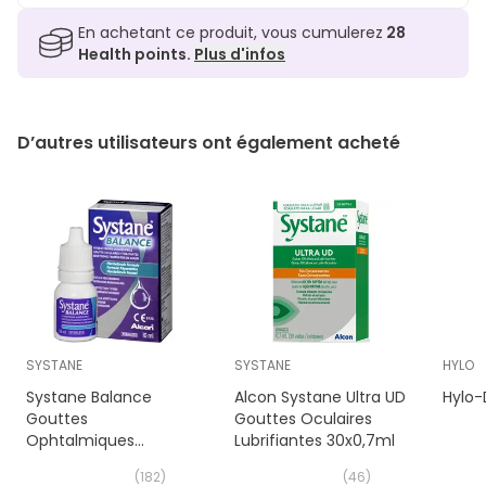
En achetant ce produit, vous cumulerez
28
Health points.
Plus d'infos
D’autres utilisateurs ont également acheté
SYSTANE
SYSTANE
HYLO
Systane Balance
Alcon Systane Ultra UD
Hylo-
Gouttes
Gouttes Oculaires
Ophtalmiques
Lubrifiantes 30x0,7ml
Lubrifiantes 10 ml
(
182
)
(
46
)