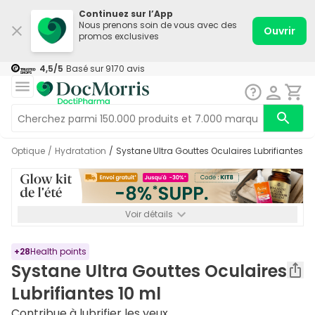
Continuez sur l’App
Nous prenons soin de vous avec des
Ouvrir
promos exclusives
4,5
/5
Basé sur
9170
avis
Optique
/
Hydratation
/
Systane Ultra Gouttes Oculaires Lubrifiantes 10
Voir détails
*-8% SUPP., 72€ min d’achat. Valable jusqu’au 16/08. Non
cumulable.
+
28
Health points
Systane Ultra Gouttes Oculaires
Lubrifiantes 10 ml
Contribue à lubrifier les yeux.