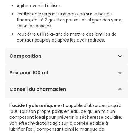
Agiter avant d'utiliser.
Instiller en exerçant une pression sur le bas du
flacon, de 1 à 2 gouttes par œil et cligner des yeux,
selon les besoins.
Peut être utilisé avant de mettre des lentilles de
contact souples et après les avoir retirées.
Composition
POLYÉTHYLÈNE GLYCOL 400, PROPYLÈNE GLYCOL,
Prix pour 100 ml
HYDROXYPROPYLGUAR, SORBITOL,
AMINOMÉTHYLPROPANOL, ACIDE BORIQUE, CHLORURE DE
62,30€ / 100 ml
Conseil du pharmacien
POTASSIUM, CHLORURE DE SODIUM, ÉDÉTATE DISODIQUE,
POLYQUAD®. Peut contenir de l’acide chlorhydrique
et/ou de l’hydroxyde de sodium pour ajuster le pH.
L'
acide hyaluronique
est capable d'absorber jusqu'à
1000 fois son propre poids en eau, ce qui en fait un
composant idéal pour prévenir la sécheresse oculaire.
Son effet hydratant agit sur la cornée et aide à
lubrifier l'œil, compensant ainsi le manque de