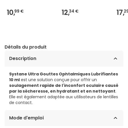
10,
12,
17,
99 €
34 €
2
Détails du produit
Description
Systane Ultra Gouttes Ophtalmiques Lubrifiantes
10 ml
est une solution conçue pour offrir un
soulagement rapide de l'inconfort oculaire causé
par la sécheresse, en hydratant et en nettoyant
.
Elle est également adaptée aux utilisateurs de lentilles
de contact.
Mode d'emploi