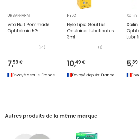
URSAPHARM
HYLO
Xailin
Vita Nuit Pommade
Hylo Lipid Gouttes
Xaili
Ophtalmic 5G
Oculaires Lubrifiantes
Opht
3ml
Lubrif
(
14
)
(
1
)
7,
10,
5,
59 €
49 €
39
Envoyé depuis:
France
Envoyé depuis:
France
Env
Autres produits de la même marque