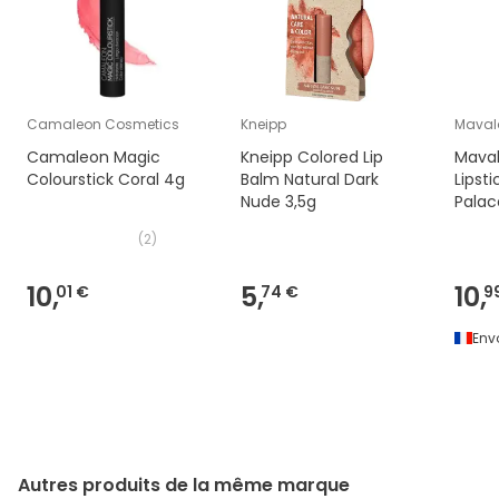
Camaleon Cosmetics
Kneipp
Maval
Camaleon Magic
Kneipp Colored Lip
Maval
Colourstick Coral 4g
Balm Natural Dark
Lipst
Nude 3,5g
Palac
(
2
)
10,
5,
10,
01 €
74 €
9
Env
Autres produits de la même marque