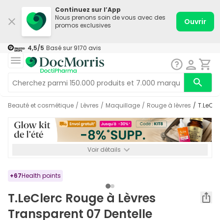
Continuez sur l’App
Nous prenons soin de vous avec des
Ouvrir
promos exclusives
4,5
/5
Basé sur
9170
avis
Beauté et cosmétique
/
Lèvres
/
Maquillage
/
Rouge à lèvres
/
T.LeC
Voir détails
*-8% SUPP., 72€ min d’achat. Valable jusqu’au 16/08. Non
cumulable.
+
67
Health points
T.LeClerc Rouge à Lèvres
Transparent 07 Dentelle