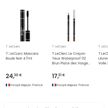
T. LeCLerc
T. LeCLerc
T. LeC
T. LeCLerc Mascara
T.LeClerc Le Crayon
T.LeC
Boule Noir 47ml
Yeux Waterproof 02
Lèvre
Brun Place des Vosges
Voile
1,2g
24,
17,
30 €
31 €
Envoyé depuis:
France
Envoyé depuis:
France