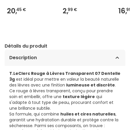
20,
2,
16,
45 €
99 €
9
Détails du produit
Description
T.LeClerc Rouge à Lèvres Transparent 07 Dentelle
3g
est idéal pour mettre en valeur la beauté naturelle
des lèvres avec une finition
lumineuse et discrète
.
Ce rouge à lèvres transparent, conçu pour prendre
soin et embellir, offre une
texture légère
qui
s'adapte à tout type de peau, procurant confort et
une brillance subtile.
Sa formule, qui combine
huiles et cires naturelles
,
garantit une hydratation durable et protège contre la
sécheresse. Parmi ses composants, on trouve :