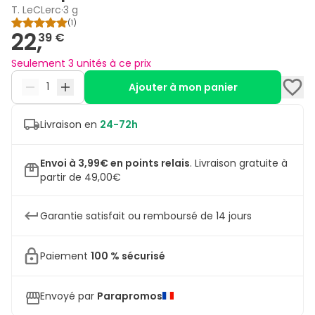
T. LeCLerc
·
3 g
(
1
)
22,
39 €
Seulement 3 unités à ce prix
Ajouter à mon panier
Livraison en
24-72h
Envoi à 3,99€ en points relais
.
Livraison gratuite à
partir de 49,00€
Garantie satisfait ou remboursé de 14 jours
Paiement
100 % sécurisé
Envoyé par
Parapromos