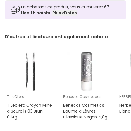
En achetant ce produit, vous cumulerez
67
Health points.
Plus d'infos
D’autres utilisateurs ont également acheté
T. LeCLerc
Benecos Cosmeticos
HERBE
T.Leclerc Crayon Mine
Benecos Cosmetics
Herbe
à Sourcils 03 Brun
Baume à Lèvres
Blond
0,14g
Classique Vegan 4,8g