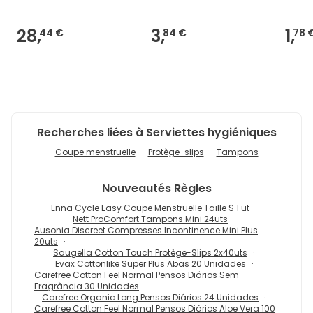
28,
3,
1,
44 €
84 €
78 
Recherches liées à Serviettes hygiéniques
Coupe menstruelle
Protège-slips
Tampons
Nouveautés
Règles
Enna Cycle Easy Coupe Menstruelle Taille S 1 ut
Nett ProComfort Tampons Mini 24uts
Ausonia Discreet Compresses Incontinence Mini Plus
20uts
Saugella Cotton Touch Protège-Slips 2x40uts
Evax Cottonlike Super Plus Abas 20 Unidades
Carefree Cotton Feel Normal Pensos Diários Sem
Fragrância 30 Unidades
Carefree Organic Long Pensos Diários 24 Unidades
Carefree Cotton Feel Normal Pensos Diários Aloe Vera 100