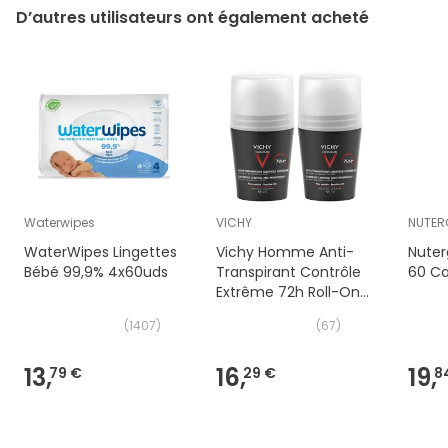
D’autres utilisateurs ont également acheté
Waterwipes
VICHY
NUTER
WaterWipes Lingettes
Vichy Homme Anti-
Nuter
Bébé 99,9% 4x60uds
Transpirant Contrôle
60 Ca
Extrême 72h Roll-On
2x50ml
(
1407
)
(
67
)
13,
16,
19,
79 €
29 €
8