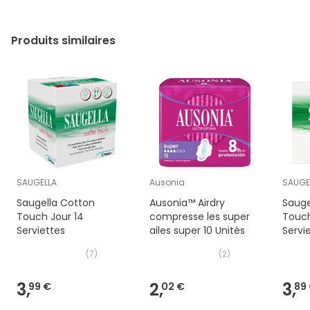
Produits similaires
SAUGELLA
Ausonia
SAUGE
Saugella Cotton
Ausonia™ Airdry
Sauge
Touch Jour 14
compresse les super
Touch
Serviettes
ailes super 10 Unités
Servi
(
7
)
(
2
)
3,
2,
3,
99 €
02 €
89