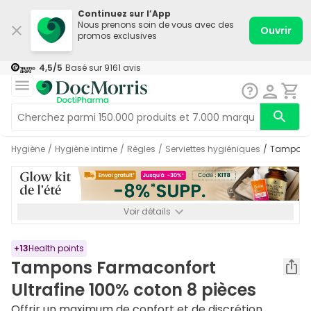
Continuez sur l’App
Nous prenons soin de vous avec des
Ouvrir
promos exclusives
4,5
/5
Basé sur
9161
avis
Hygiène
/
Hygiène intime
/
Règles
/
Serviettes hygiéniques
/
Tampons 
Voir détails
*-8% SUPP., 72€ min d’achat. Valable jusqu’au 16/08. Non
cumulable.
+
13
Health points
Tampons Farmaconfort
Ultrafine 100% coton 8 pièces
Offrir un maximum de confort et de discrétion