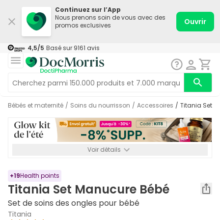
Continuez sur l’App
Nous prenons soin de vous avec des
Ouvrir
promos exclusives
4,5
/5
Basé sur
9161
avis
Bébés et maternité
/
Soins du nourrisson
/
Accessoires
/
Titania Set
Voir détails
*-8% SUPP., 72€ min d’achat. Valable jusqu’au 16/08. Non
cumulable.
+
19
Health points
Titania Set Manucure Bébé
Set de soins des ongles pour bébé
Titania