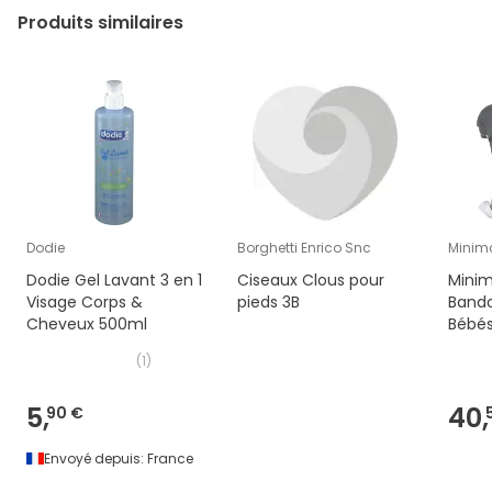
Produits similaires
Dodie
Borghetti Enrico Snc
Minim
Dodie Gel Lavant 3 en 1
Ciseaux Clous pour
Mini
Visage Corps &
pieds 3B
Bando
Cheveux 500ml
Bébés 
(
1
)
5,
40,
90 €
Envoyé depuis:
France