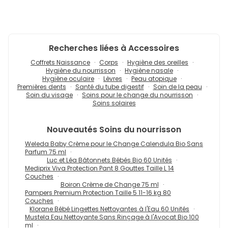
Recherches liées à Accessoires
Coffrets Naissance
Corps
Hygiène des oreilles
Hygiène du nourrisson
Hygiène nasale
Hygiène oculaire
Lèvres
Peau atopique
Premières dents
Santé du tube digestif
Soin de la peau
Soin du visage
Soins pour le change du nourrisson
Soins solaires
Nouveautés
Soins du nourrisson
Weleda Baby Crème pour le Change Calendula Bio Sans
Parfum 75 ml
Luc et Léa Bâtonnets Bébés Bio 60 Unités
Mediprix Viva Protection Pant 8 Gouttes Taille L 14
Couches
Boiron Crème de Change 75 ml
Pampers Premium Protection Taille 5 11-16 kg 80
Couches
Klorane Bébé Lingettes Nettoyantes à l'Eau 60 Unités
Mustela Eau Nettoyante Sans Rinçage à l'Avocat Bio 100
ml