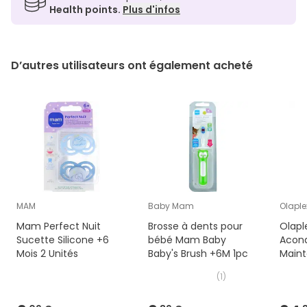
Health points.
Plus d'infos
D’autres utilisateurs ont également acheté
MAM
Baby Mam
Olaple
Mam Perfect Nuit
Brosse à dents pour
Olapl
Sucette Silicone +6
bébé Mam Baby
Acond
Mois 2 Unités
Baby's Brush +6M 1pc
Maint
250m
(
1
)