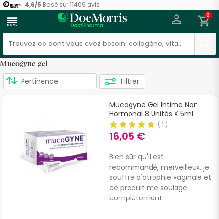
4,6
/
5
Basé sur
11409
avis
0
menu
Mucogyne gel
Filtrer
Mucogyne Gel Intime Non
Hormonal 8 Unités X 5ml
(
1
)
16,05 €
Bien sûr qu'il est
recommandé, merveilleux, je
souffre d'atrophie vaginale et
ce produit me soulage
complètement