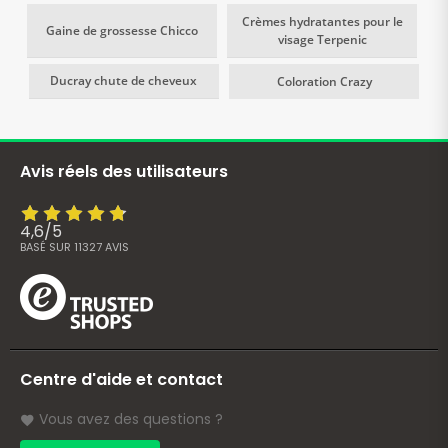
Crèmes hydratantes pour le
Gaine de grossesse Chicco
visage Terpenic
Ducray chute de cheveux
Coloration Crazy
Avis réels des utilisateurs
4,6
/
5
BASÉ SUR
11327
AVIS
Centre d'aide et contact
Vous avez des questions ?