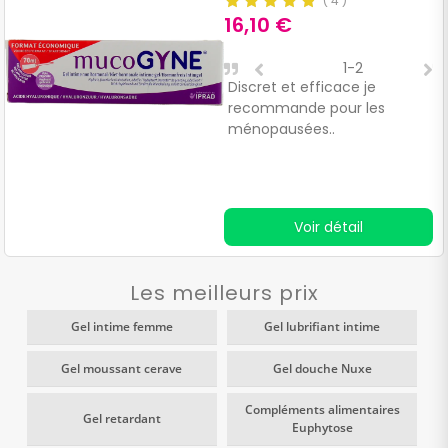
(
4
)
16,10 €
1-2
Discret et efficace je
J
recommande pour les
p
ménopausées..
Voir détail
Les meilleurs prix
Gel intime femme
Gel lubrifiant intime
Gel moussant cerave
Gel douche Nuxe
Compléments alimentaires
Gel retardant
Euphytose