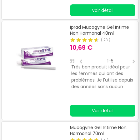
Voir détail
Iprad Mucogyne Gel Intime
Non Hormonal 40ml
(
23
)
10,69 €
1-5
Très bon produit idéal pour
P
les femmes qui ont des
problèmes. Je l'utilise depuis
des années sans aucun
souci.
Voir détail
Mucogyne Gel Intime Non
Hormonal 70ml