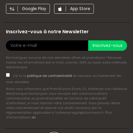
Google Play
App Store
Inscrivez-vous à notre Newsletter
Inscrivez-vous
Ne manquez aucune de nos dernières offres et promotions ! Recevez
toutes les informations par e-mail, courrier, SMS ou toute autre méthode
électronique
J’ai lu la
politique de confidentialité
et consens au traitement de
mes données
Nous vous informons que PromoFarma Ecom, S.L. traiteront vos l'adresse
électronique fournie pour vous envoyer des communications
commerciales ou promotionnelles en fonction de votre profil
d'utilisateur, si vous donnez votre consentement. Vous pouvez retirer
votre consentement et exercer vos droits reconnus par la
réglementation applicable à l'adresse legal@docmorris.fr. Plus
d'informations .
ici
.