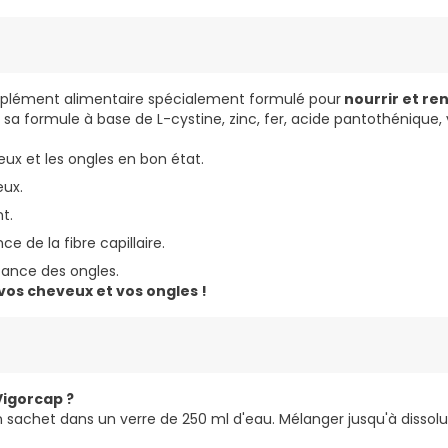
plément alimentaire spécialement formulé pour
nourrir et re
sa formule à base de L-cystine, zinc, fer, acide pantothénique, 
eux et les ongles en bon état.
eux.
t.
ce de la fibre capillaire.
tance des ongles.
vos cheveux et vos ongles !
igorcap ?
n sachet dans un verre de 250 ml d'eau. Mélanger jusqu'à dissol