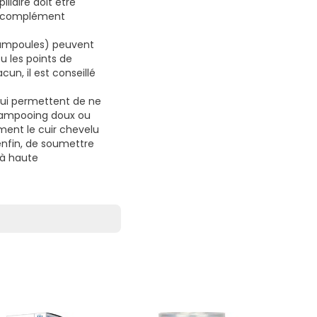
llaire doit être
'un complément
t ampoules) peuvent
ou les points de
un, il est conseillé
qui permettent de ne
 shampooing doux ou
ment le cuir chevelu
 enfin, de soumettre
 à haute