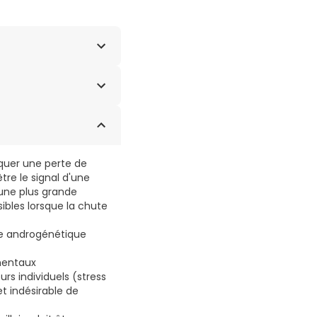
PYRIDOXINE 5-
.
quer une perte de
tre le signal d'une
'une plus grande
sibles lorsque la chute
pe androgénétique
mentaux
s individuels (stress
t indésirable de