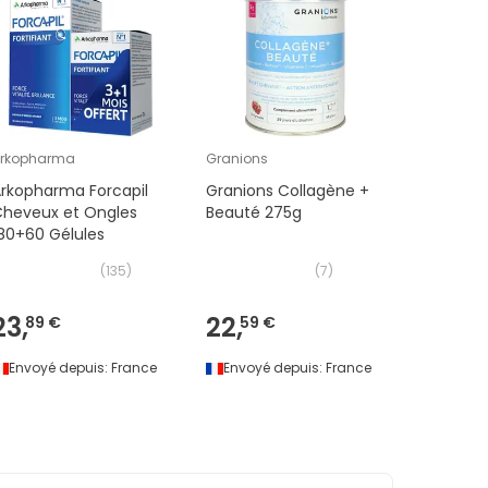
Arkopharma
Granions
Humble+
rkopharma Forcapil
Granions Collagène +
Humble+
Cheveux et Ongles
Beauté 275g
Marin Me
80+60 Gélules
300g
(
135
)
(
7
)
23,
22,
28,
89 €
59 €
99 
Envoyé depuis:
France
Envoyé depuis:
France
Envoyé 