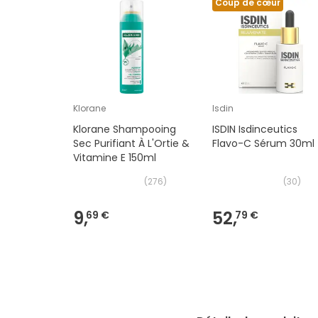
Coup de cœur
Klorane
Isdin
Klorane Shampooing
ISDIN Isdinceutics
Sec Purifiant À L'Ortie &
Flavo-C Sérum 30ml
Vitamine E 150ml
(
276
)
(
30
)
9,
52,
69 €
79 €