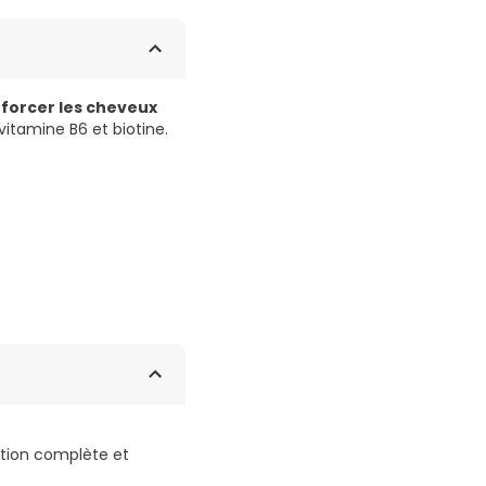
nforcer les cheveux
vitamine B6 et biotine.
ution complète et