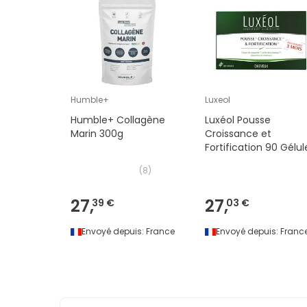
Humble+
Luxeol
Humble+ Collagène
Luxéol Pousse
Marin 300g
Croissance et
Fortification 90 Gélul
(
8
)
27,
27,
39 €
03 €
Envoyé depuis:
France
Envoyé depuis:
Franc