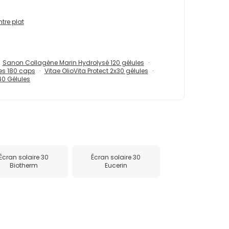
tre plat
Sanon Collagène Marin Hydrolysé 120 gélules
es 180 caps
Vitae OlioVita Protect 2x30 gélules
40 Gélules
Écran solaire 30
Écran solaire 30
Biotherm
Eucerin