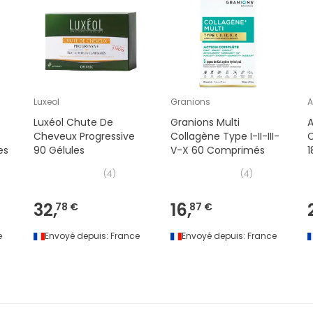
Luxeol
Granions
Luxéol Chute De
Granions Multi
A
Cheveux Progressive
Collagène Type I-II-III-
es
90 Gélules
V-X 60 Comprimés
1
(
4
)
(
4
)
32,
16,
78 €
87 €
e
Envoyé depuis:
France
Envoyé depuis:
France