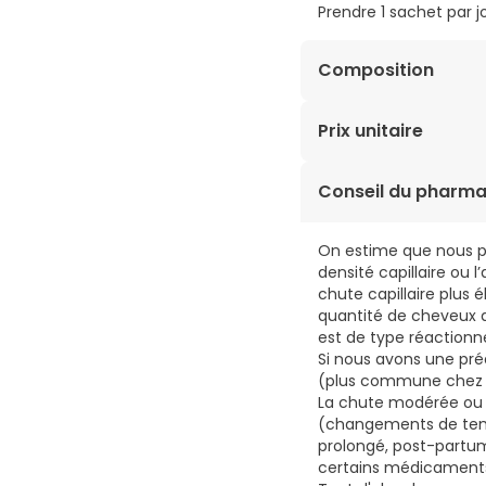
Prendre 1 sachet par 
Composition
E954 (II) SACCHARINE 
Prix unitaire
PHOSPHATE (VITAMINE B
1,27€ / Sachets
Conseil du pharma
On estime que nous p
densité capillaire ou l
chute capillaire plus
quantité de cheveux da
est de type réactionn
Si nous avons une pré
(plus commune chez le
La chute modérée ou 
(changements de temps
prolongé, post-partum,
certains médicaments