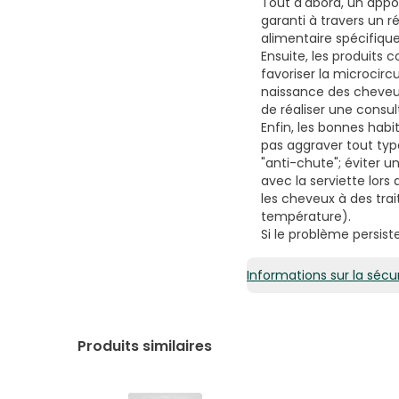
Tout d'abord, un appor
garanti à travers un r
alimentaire spécifiq
Ensuite, les produits 
favoriser la microcircu
naissance des cheveux.
de réaliser une consul
Enfin, les bonnes ha
pas aggraver tout type
"anti-chute"; éviter u
avec la serviette lors
les cheveux à des tra
température).
Si le problème persist
Informations sur la sécur
Produits similaires