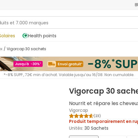
Solaires
Health points
ux
/
Vigorcap 30 sachets
*-8% SUPP., 72€ min d’achat. Valable jusqu’au 16/08. Non cumulable.
Vigorcap 30 sach
Nourrit et répare les cheveu
Vigorcap
(
23
)
Produit temporairement en ru
Unités
:
30 Sachets