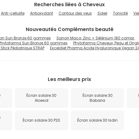
Recherches liées à Cheveux
Anti-cellulite
Antioxydant
Contour des yeux
Soleil
Tonicité
Ven
Nouveautés
Compléments beauté
on Sun Bronze 60 gommes
Sanon Maca, Zinc + Sélénium 180 compr.
Phytofarma Sun Bronze 60 gommes
Phytofarma Cheveux, Peau et Ongl
Stick Pédiatrique STRAP
Exceldiet Pharma Acide Hyaluronique Vegan 2
Les meilleurs prix
0
Écran solaire 30
Écran solaire 30
Aloesol
Babaria
0
Écran solaire 30 P20
Écran solaire 30 Isdin