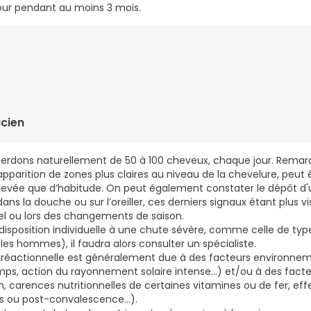
jour pendant au moins 3 mois.
SODIQUE, L-CYSTINE, ZINC, ACIDE PANTOTHÉNIQUE (VITAMINE B5), 
6), BIOTINE (VITAMINE B8), FER, ORANGE DOUCE (CITRUS SINENSIS)
cien
erdons naturellement de 50 à 100 cheveux, chaque jour. Remar
’apparition de zones plus claires au niveau de la chevelure, peut ê
 élevée que d’habitude. On peut également constater le dépôt d
ns la douche ou sur l’oreiller, ces derniers signaux étant plus vi
el ou lors des changements de saison.
disposition individuelle à une chute sévère, comme celle de ty
s hommes), il faudra alors consulter un spécialiste.
réactionnelle est généralement due à des facteurs environne
, action du rayonnement solaire intense...) et/ou à des facteur
 carences nutritionnelles de certaines vitamines ou de fer, effe
 ou post-convalescence...).