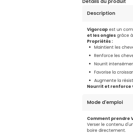
Détails du produit
Description
Vigorcap
est un com
et les ongles
grâce à 
Propriétés :
Maintient les chev
Renforce les chev
Nourrit intensémen
Favorise la croissan
Augmente la résis
Nourrit et renforce 
Mode d'emploi
Comment prendre V
Verser le contenu d'u
boire directement.