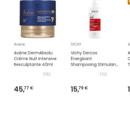
Avene
VICHY
A
Avène DermAbsolu
Vichy Dercos
A
Crème Nuit Intensive
Énergisant
Resculptante 40ml
Shampooing Stimulant
400ml
(
115
)
(
70
)
45,
15,
77 €
79 €