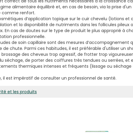
t correct de tous les nutriments nécessaires à la croissance capi
égime alimentaire équilibré et, en cas de besoin, via la prise d
ue comme renfort.
cosmétiques d’application topique sur le cuir chevelu (lotions e
lation et la disponibilité de nutriments dans les follicules pileux 
 En cas de doutes sur le type de produit le plus approprié à chac
tation professionnelle.
bitudes de soin capillaire sont des mesures d’accompagnement 
 de chute. Parmi ces habitudes, il est préférable d'utiliser un
n brossage des cheveux trop agressif, de frotter trop vigoureuse
 du séchage, de porter des coiffures très tendues ou serrées, et
itements thermiques intenses et fréquents (lissage ou séchage
e, il est impératif de consulter un professionnel de santé.
ité et les produits