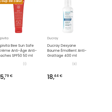
Coup de cœur
pivita
Ducray
KAIDAX
pivita Bee Sun Safe
Ducray Dexyane
Kaidax Lo
Crème Anti-Âge Anti-
Baume Émollient Anti-
Antichut
Taches SPF50 50 ml
Grattage 400 ml
(
1
)
(
8
)
15,
18,
6,
79 €
44 €
90 €