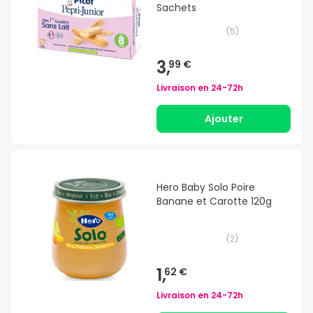
Sachets
(
5
)
3,
99 €
Livraison en
24-72h
Ajouter
Hero Baby Solo Poire
Banane et Carotte 120g
(
2
)
1,
62 €
Livraison en
24-72h