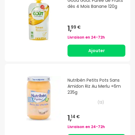
Good Goût Purée de Fruits
dès 4 Mois Banane 120g
1,
99 €
Livraison en
24-72h
Ajouter
Nutribén Petits Pots Sans
Amidon Riz Au Merlu +6m
235g
(
13
)
1,
14 €
Livraison en
24-72h