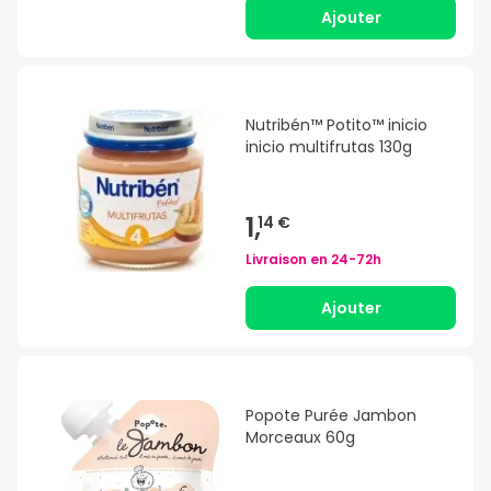
Ajouter
Nutribén™ Potito™ inicio
inicio multifrutas 130g
1,
14 €
Livraison en
24-72h
Ajouter
Popote Purée Jambon
Morceaux 60g