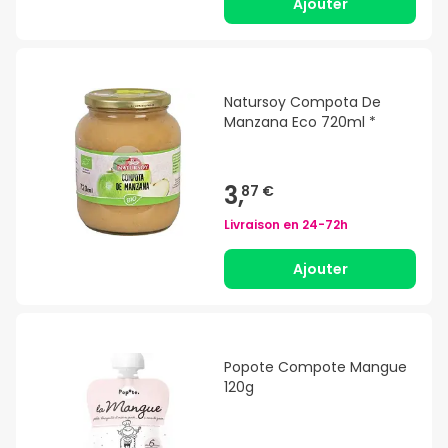
Ajouter
Natursoy Compota De
Manzana Eco 720ml *
3,
87 €
Livraison en
24-72h
Ajouter
Popote Compote Mangue
120g