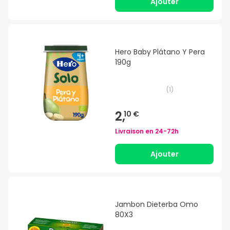
Ajouter
Hero Baby Plátano Y Pera
190g
(
1
)
2,
10 €
Livraison en
24-72h
Ajouter
Jambon Dieterba Omo
80X3