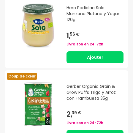
Hero Pedialac Solo
Manzana Platano y Yogur
120g
1,
56 €
Livraison en
24-72h
Ajouter
Coup de cœur
Gerber Organic Grain &
Grow Puffs Trigo y Arroz
con Frambuesa 35g
2,
39 €
Livraison en
24-72h