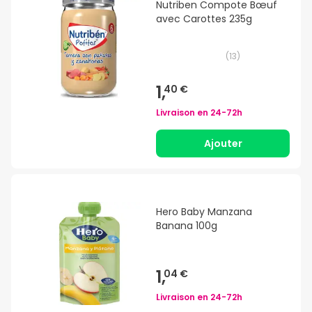
Nutriben Compote Bœuf
avec Carottes 235g
(
13
)
1,
40 €
Livraison en
24-72h
Ajouter
Hero Baby Manzana
Banana 100g
1,
04 €
Livraison en
24-72h