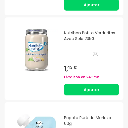
Ajouter
Nutriben Potito Verduritas
Avec Sole 235Gr
(
13
)
1,
43 €
Livraison en
24-72h
Ajouter
Popote Puré de Merluza
60g