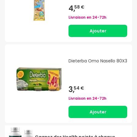
4,
58 €
Livraison en
24-72h
Ajouter
Dieterba Omo Nasello 80X3
3,
54 €
Livraison en
24-72h
Ajouter
Gagnez des Health points à chaque