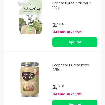
Popote Purée Artichaut
120g
2,
59 €
Livraison en
24-72h
Ajouter
Ecopotito Huerta Pavo
235G
2,
87 €
Livraison en
24-72h
Ajouter