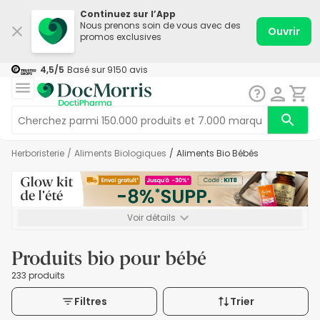
Continuez sur l’App
Nous prenons soin de vous avec des
Ouvrir
promos exclusives
4,5
/5
Basé sur
9150
avis
Herboristerie
/
Aliments Biologiques
/
Aliments Bio Bébés
Voir détails
*-8% SUPP., 72€ min d’achat. Valable jusqu’au 16/08. Non
cumulable.
Produits bio pour bébé
233 produits
Filtres
Trier