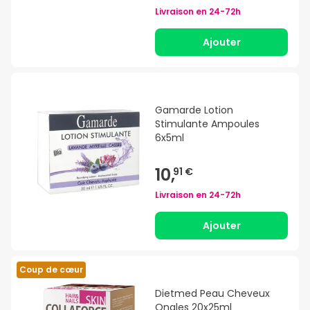
Livraison en
24-72h
Ajouter
Gamarde Lotion
Stimulante Ampoules
6x5ml
10,
91 €
Livraison en
24-72h
Ajouter
Coup de cœur
Dietmed Peau Cheveux
Ongles 20x25ml