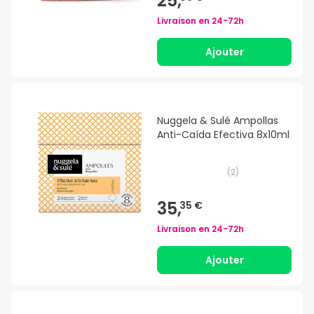
25,
Livraison en
24-72h
Ajouter
Nuggela & Sulé Ampollas
Anti-Caída Efectiva 8x10ml
(
2
)
35,
35 €
Livraison en
24-72h
Ajouter