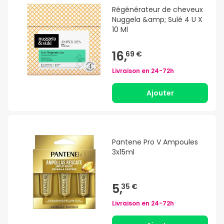
Régénérateur de cheveux
Nuggela &amp; Sulé 4 U X
10 Ml
16,
69 €
Livraison en
24-72h
Ajouter
Pantene Pro V Ampoules
3x15ml
5,
35 €
Livraison en
24-72h