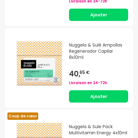
Livraison en
24-72h
Ajouter
Nuggela & Sulé Ampollas
Regenerador Capilar
8x10ml
40,
65 €
Livraison en
24-72h
Ajouter
Coup de cœur
Nuggela & Sule Pack
Multivitamin Energy 4x10ml