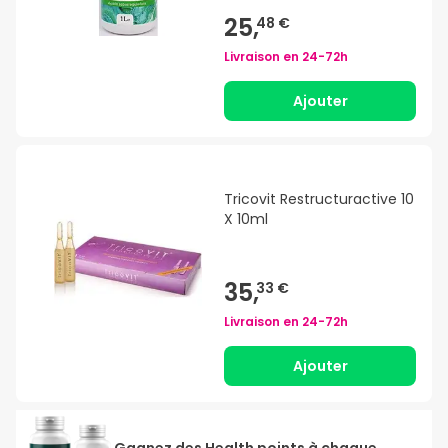
25,
48 €
Livraison en
24-72h
Ajouter
Tricovit Restructuractive 10
X 10ml
35,
33 €
Livraison en
24-72h
Ajouter
Gagnez des Health points à chaque