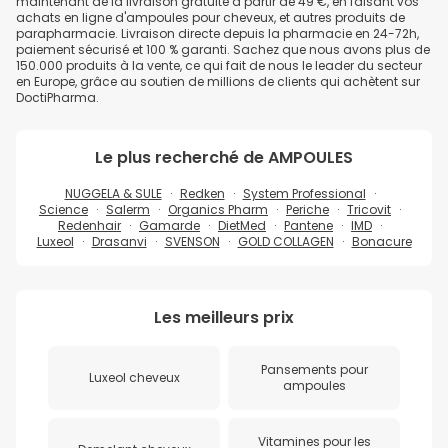
maintenant de la livraison gratuite à partir de 49 €, en faisant vos
achats en ligne d'ampoules pour cheveux, et autres produits de
parapharmacie. Livraison directe depuis la pharmacie en 24-72h,
paiement sécurisé et 100 % garanti. Sachez que nous avons plus de
150.000 produits à la vente, ce qui fait de nous le leader du secteur
en Europe, grâce au soutien de millions de clients qui achètent sur
DoctiPharma.
Le plus recherché de
AMPOULES
NUGGELA & SULE
Redken
System Professional
Science
Salerm
Organics Pharm
Periche
Tricovit
Redenhair
Gamarde
DietMed
Pantene
IMD
Luxeol
Drasanvi
SVENSON
GOLD COLLAGEN
Bonacure
Les meilleurs prix
Pansements pour
Luxeol cheveux
ampoules
Vitamines pour les