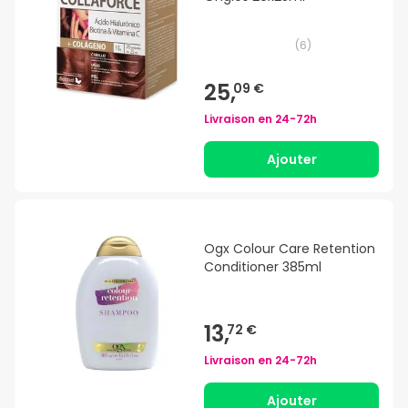
(
6
)
25,
09 €
Livraison en
24-72h
Ajouter
Ogx Colour Care Retention
Conditioner 385ml
13,
72 €
Livraison en
24-72h
Ajouter