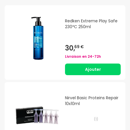
Redken Extreme Play Safe
230ºC 250ml
30,
69 €
Livraison en
24-72h
Ajouter
Nirvel Basic Proteins Repair
10x10ml
(
1
)