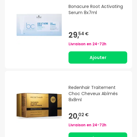
Bonacure Root Activating
Serum 8x7ml
29,
54 €
Livraison en
24-72h
Ajouter
Redenhair Traitement
Choc Cheveux Abîmés
8x8ml
20,
02 €
Livraison en
24-72h