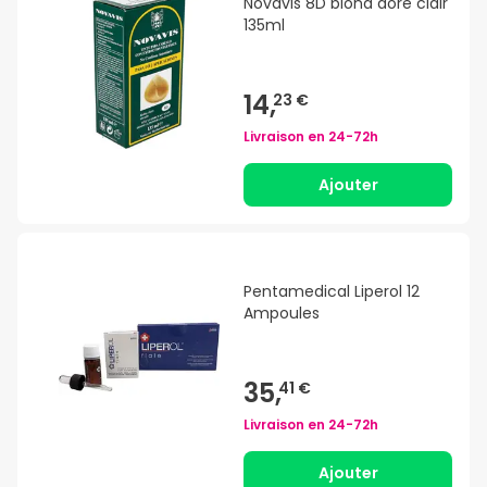
Novavis 8D blond doré clair
135ml
14,
23 €
Livraison en
24-72h
Ajouter
Pentamedical Liperol 12
Ampoules
35,
41 €
Livraison en
24-72h
Ajouter