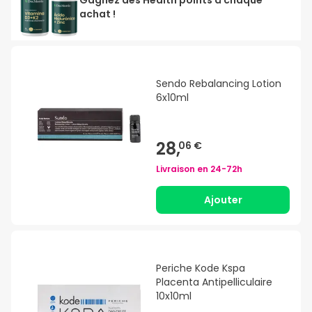
achat !
Sendo Rebalancing Lotion
6x10ml
28,
06 €
Livraison en
24-72h
Ajouter
Periche Kode Kspa
Placenta Antipelliculaire
10x10ml