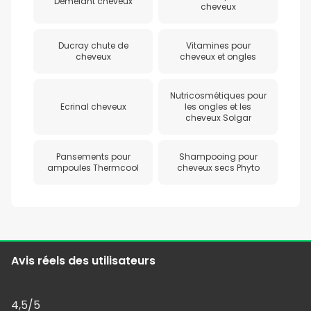
Demelant cheveux
cheveux
Ducray chute de
Vitamines pour
cheveux
cheveux et ongles
Nutricosmétiques pour
Ecrinal cheveux
les ongles et les
cheveux Solgar
Pansements pour
Shampooing pour
ampoules Thermcool
cheveux secs Phyto
Avis réels des utilisateurs
4,5
/5