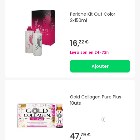
Periche Kit Out Color
2x150ml
16,
22 €
Livraison en
24-72h
Ajouter
Gold Collagen Pure Plus
10uts
(
1
)
47,
79 €