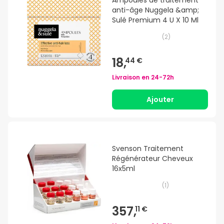
anti-âge Nuggela &amp;
Sulé Premium 4 U X 10 Ml
(
2
)
18,
44 €
Livraison en
24-72h
Ajouter
Svenson Traitement
Régénérateur Cheveux
16x5ml
(
1
)
357,
11 €