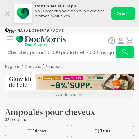
Continuez sur l’App
Nous prenons soin de vous avec des
Ouvrir
promos exclusives
4,5
/5
Basé sur
9170
avis
Hygiène
/
Cheveux
/
Ampoules
Voir détails
*-8% SUPP., 72€ min d’achat. Valable jusqu’au 16/08. Non
cumulable.
Ampoules pour cheveux
32 produits
Filtres
Trier