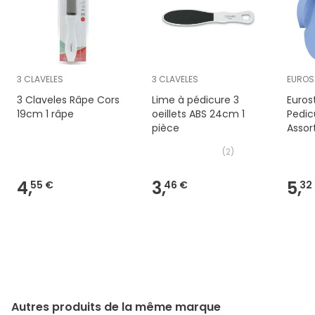
3 CLAVELES
3 CLAVELES
EUROS
3 Claveles Râpe Cors
Lime à pédicure 3
Euros
19cm 1 râpe
oeillets ABS 24cm 1
Pedic
pièce
Assort
(
2
)
4,
3,
5,
55 €
46 €
32
Autres produits de la même marque