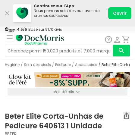
Continuez sur l’App
Nous prenons soin de vous avec des
Ouvrir
promos exclusives
4,5
/5
Basé sur
9170
avis
Hygiène
/
Soin des pieds
/
Pédicure
/
Accessoires
/
Beter Elite Cort
Voir détails
*-8% SUPP., 72€ min d’achat. Valable jusqu’au 16/08. Non
cumulable.
Beter Elite Corta-Unhas de
Pedicure 640613 1 Unidade
BETER