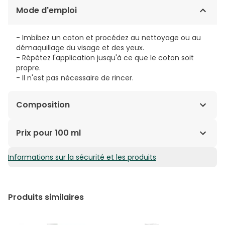
Mode d'emploi
- Imbibez un coton et procédez au nettoyage ou au
démaquillage du visage et des yeux.
- Répétez l'application jusqu'à ce que le coton soit
propre.
- Il n'est pas nécessaire de rincer.
Composition
AQUA/WATER/EAU, PEG-6 CAPRYLIC/CAPRIC
Prix pour 100 ml
GLYCERIDES, FRUCTOOLIGOSACCHARIDES, MANNITOL,
XYLITOL, RHAMNOSE CUCUMIS SATIVUS (CUCUMBER)
Informations sur la sécurité et les produits
1,98€ / 100 ml
FRUIT EXTRACT, PROPYLENE GLYCOL, CETRIMONIUM
BROMIDE, DISODIUM EDTA.
Produits similaires