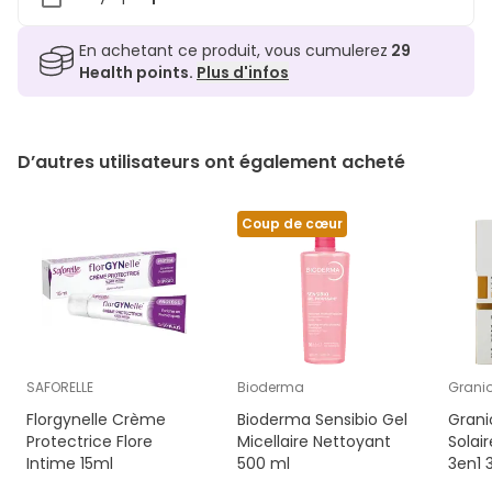
En achetant ce produit, vous cumulerez
29
Health points.
Plus d'infos
D’autres utilisateurs ont également acheté
Coup de cœur
SAFORELLE
Bioderma
Grani
Florgynelle Crème
Bioderma Sensibio Gel
Grani
Protectrice Flore
Micellaire Nettoyant
Solai
Intime 15ml
500 ml
3en1 