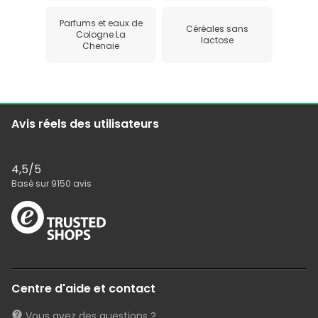
Parfums et eaux de
Céréales sans
Cologne La
lactose
Chenaie
Avis réels des utilisateurs
4,5
/5
Basé sur
9150
avis
Centre d'aide et contact
Vous avez des questions ?