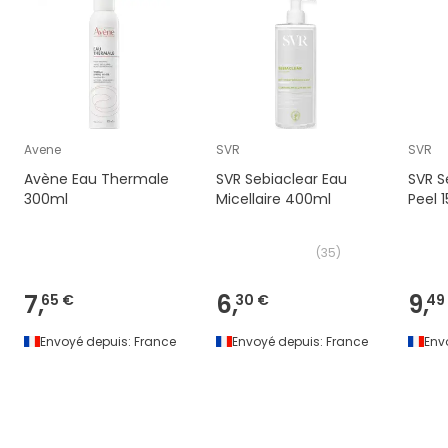
Avene
SVR
SVR
Avène Eau Thermale
SVR Sebiaclear Eau
SVR S
300ml
Micellaire 400ml
Peel 
(
35
)
7,
6,
9,
65 €
30 €
49
Envoyé depuis:
France
Envoyé depuis:
France
Env