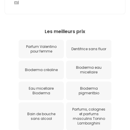
ml
Les meilleurs prix
Parfum Valentino
Dentifrice sans fluor
pour femme
Bioderma eau
Bioderma créaline
micellaire
Eau micellaire
Bioderma
Bioderma
pigmentbio
Parfums, colognes
Bain de bouche
et parfums
sans alcool
masculins Tonino
Lamborghini