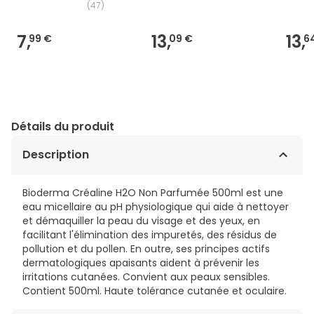
(
47
)
7,
13,
13,
99 €
09 €
6
Détails du produit
Description
Bioderma Créaline H2O Non Parfumée 500ml est une
eau micellaire au pH physiologique qui aide à nettoyer
et démaquiller la peau du visage et des yeux, en
facilitant l'élimination des impuretés, des résidus de
pollution et du pollen. En outre, ses principes actifs
dermatologiques apaisants aident à prévenir les
irritations cutanées. Convient aux peaux sensibles.
Contient 500ml. Haute tolérance cutanée et oculaire.