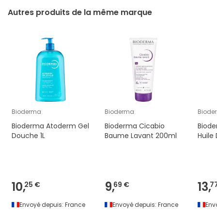
Autres produits de la même marque
Bioderma
Bioderma
Biode
Bioderma Atoderm Gel
Bioderma Cicabio
Biod
Douche 1L
Baume Lavant 200ml
Huile
10,
9,
13,
25 €
69 €
7
Envoyé depuis:
France
Envoyé depuis:
France
Env