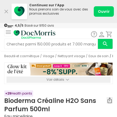
Continuez sur l’App
Nous prenons soin de vous avec des
Ouvrir
promos exclusives
4,5
/5
Basé sur
9150
avis
Beauté et cosmétique
/
Visage
/
Nettoyant visage
/
Eaux de soin
/
B
Voir détails
*-8% SUPP., 72€ min d’achat. Valable jusqu’au 16/08. Non
cumulable.
+
29
Health points
Bioderma Créaline H2O Sans
Parfum 500ml
Eau micellaire