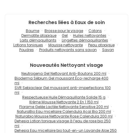
Recherches liées à Eaux de soin
Baume
Brosse pour le visage
Cotons
Dermatite atopique
Gel
Huiles nettoyantes
Laits démaquillants
Lingettes démaquillantes
Lotions toniques
Mousse nettoyante
Peau atopique
Poudres
Produits nettoyants sans savon
Savon
Nouveautés
Nettoyant visage
Neutrogena Gel Nettoyant Anti-Boutons 200 ml
Bioderma Sébium Gel moussant Éco-recharge 400
ml
SVR Sebiaclear Gel moussant anti-imperfections 100
ml
Respectueuse Huile Démaquillante Solide 15 g
Krème Mousse Nettoyante 2 En 1 150 ml
Florame Gelée Lactée Nettoyante Sensitive 200 ml
NaturaBio Eau micellaire Calendula Açaï Bio 200 ml
Naturabio Mousse Nettoyante Rose Calendula 200 ml
Dehesia Lotion tonique visage à l’eau de rose bio 250
ml
Dehesia Eau micellaire bio tout-en-un Lavande Aloe 250