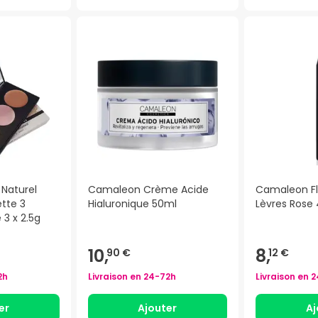
Naturel
Camaleon Crème Acide
Camaleon Fl
ette 3
Hialuronique 50ml
Lèvres Rose
3 x 2.5g
10,
8,
90 €
12 €
2h
Livraison en
24-72h
Livraison en
2
er
Ajouter
Aj