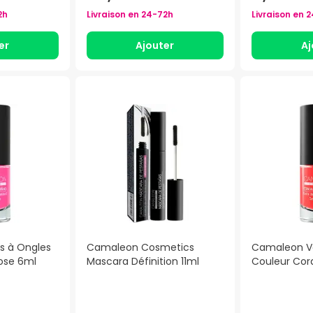
2h
Livraison en
24-72h
Livraison en
2
er
Ajouter
Aj
s à Ongles
Camaleon Cosmetics
Camaleon Ve
ose 6ml
Mascara Définition 11ml
Couleur Cora
)