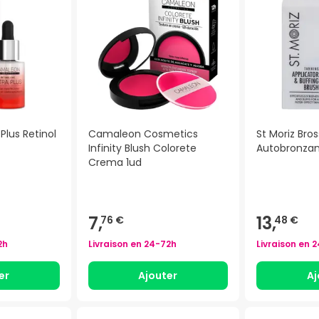
Plus Retinol
Camaleon Cosmetics
St Moriz Bro
Infinity Blush Colorete
Autobronzant
Crema 1ud
7,
13,
76 €
48 €
2h
Livraison en
24-72h
Livraison en
2
er
Ajouter
Aj