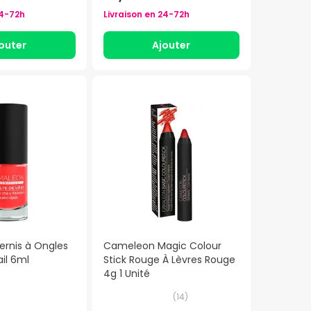
4-72h
Livraison en
24-72h
outer
Ajouter
rnis à Ongles
Cameleon Magic Colour
il 6ml
Stick Rouge À Lèvres Rouge
4g 1 Unité
(
14
)