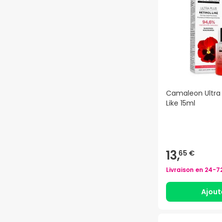
Camaleon Ultra 
Like 15ml
13,
65 €
Livraison en
24-7
Ajout