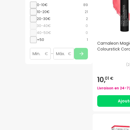
0-10€
89
10-20€
21
20-30€
2
30-40€
0
40-50€
0
+50
1
Camaleon Magi
Colourstick Cor
€
–
€
(
2
10,
01 €
Livraison en
24-7
Ajout