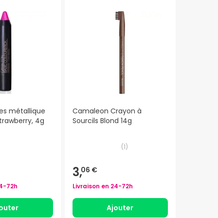
es métallique
Camaleon Crayon à
rawberry, 4g
Sourcils Blond 14g
(
1
)
3,
06 €
4-72h
Livraison en
24-72h
outer
Ajouter