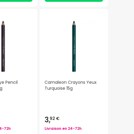
e Pencil
Camaleon Crayons Yeux
5g
Turquoise 15g
3,
92 €
4-72h
Livraison en
24-72h