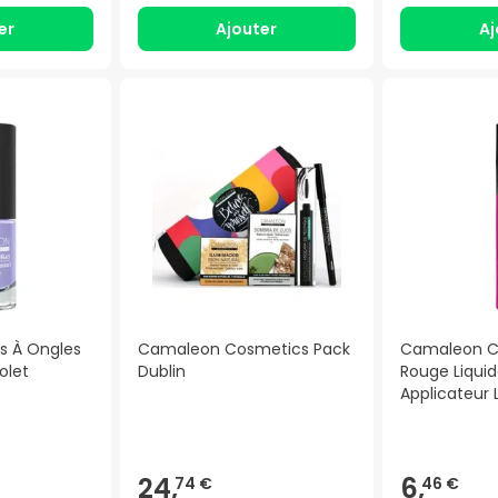
er
Ajouter
Aj
s À Ongles
Camaleon Cosmetics Pack
Camaleon C
olet
Dublin
Rouge Liqui
Applicateur
24,
6,
74 €
46 €