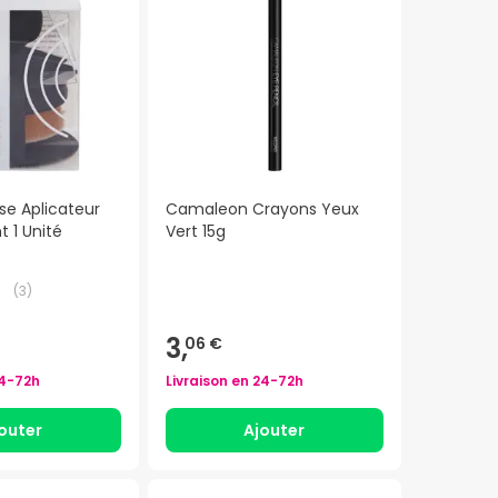
sse Aplicateur
Camaleon Crayons Yeux
 1 Unité
Vert 15g
(
3
)
3,
06 €
4-72h
Livraison en
24-72h
outer
Ajouter