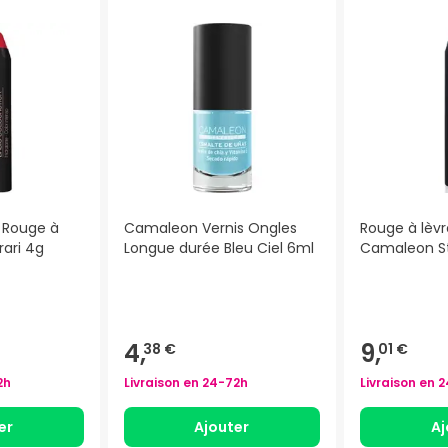
 Rouge à
Camaleon Vernis Ongles
Rouge à lèvr
rari 4g
Longue durée Bleu Ciel 6ml
Camaleon St
)
4,
9,
38 €
01 €
2h
Livraison en
24-72h
Livraison en
2
er
Ajouter
Aj