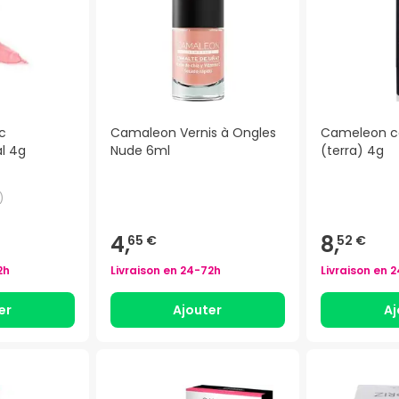
c
Camaleon Vernis à Ongles
Cameleon co
al 4g
Nude 6ml
(terra) 4g
)
4,
8,
65 €
52 €
2h
Livraison en
24-72h
Livraison en
2
er
Ajouter
Aj