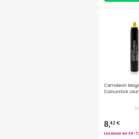
Camaleon Magi
Colourstick Jau
(
1
8,
42 €
Livraison en
24-7