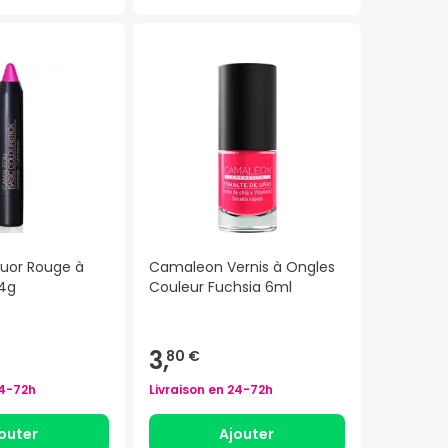
uor Rouge à
Camaleon Vernis à Ongles
 4g
Couleur Fuchsia 6ml
3,
80 €
4-72h
Livraison en
24-72h
outer
Ajouter