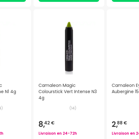
c
Camaleon Magic
Camaleon Ey
ne N1 4g
Colourstick Vert Intense N3
Aubergine 1
4g
4
)
(
14
)
8,
2,
42 €
88 €
2h
Livraison en
24-72h
Livraison en
2