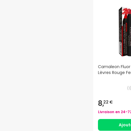
Camaleon Fluor
Lèvres Rouge Fe
(
1
8,
22 €
Livraison en
24-7
Ajout