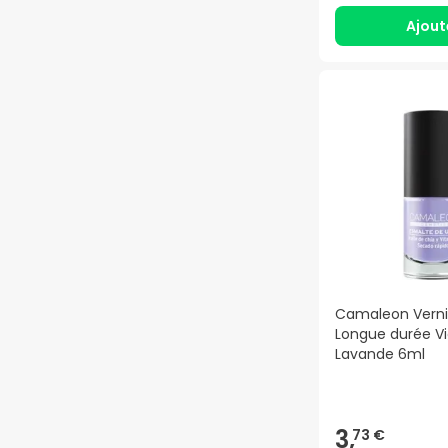
Ajout
Camaleon Verni
Longue durée Vi
Lavande 6ml
3,
73 €