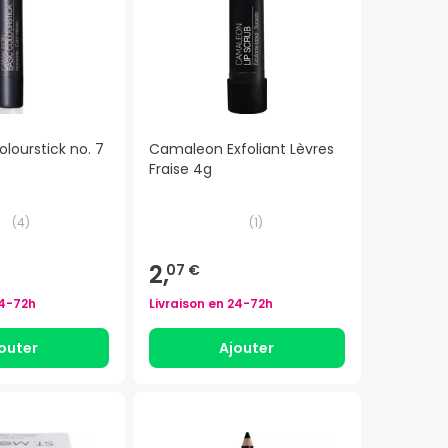
lourstick no. 7
Camaleon Exfoliant Lèvres
Fraise 4g
(
4
)
(
1
)
2,
07 €
4-72h
Livraison en
24-72h
outer
Ajouter