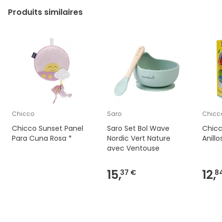
Produits similaires
Chicco
Saro
Chicc
Chicco Sunset Panel
Saro Set Bol Wave
Chicc
Para Cuna Rosa *
Nordic Vert Nature
Anillo
avec Ventouse
15,
12,
37 €
8