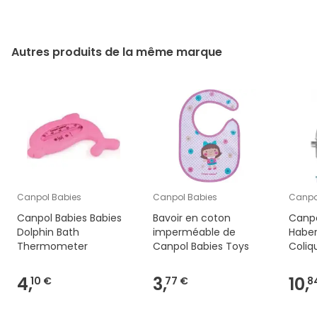
Autres produits de la même marque
Canpol Babies
Canpol Babies
Canpo
Canpol Babies Babies
Bavoir en coton
Canpo
Dolphin Bath
imperméable de
Haber
Thermometer
Canpol Babies Toys
Coliq
4,
3,
10,
10 €
77 €
8