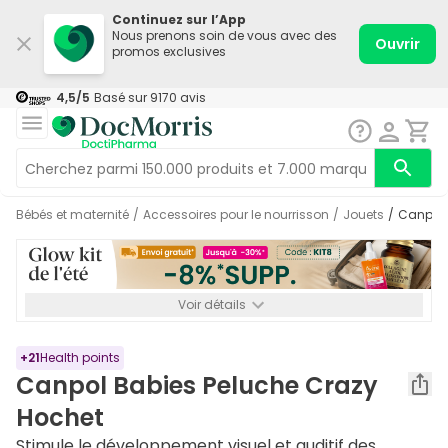
Continuez sur l’App
Nous prenons soin de vous avec des
Ouvrir
promos exclusives
4,5
/5
Basé sur
9170
avis
Bébés et maternité
/
Accessoires pour le nourrisson
/
Jouets
/
Canpol
Voir détails
*-8% SUPP., 72€ min d’achat. Valable jusqu’au 16/08. Non
cumulable.
+
21
Health points
Canpol Babies Peluche Crazy
Hochet
Stimule le développement visuel et auditif des