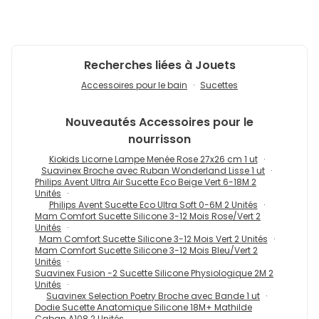
Recherches liées à Jouets
Accessoires pour le bain
Sucettes
Nouveautés
Accessoires pour le
nourrisson
Kiokids Licorne Lampe Menée Rose 27x26 cm 1 ut
Suavinex Broche avec Ruban Wonderland Lisse 1 ut
Philips Avent Ultra Air Sucette Eco Beige Vert 6-18M 2
Unités
Philips Avent Sucette Eco Ultra Soft 0-6M 2 Unités
Mam Comfort Sucette Silicone 3-12 Mois Rose/Vert 2
Unités
Mam Comfort Sucette Silicone 3-12 Mois Vert 2 Unités
Mam Comfort Sucette Silicone 3-12 Mois Bleu/Vert 2
Unités
Suavinex Fusion -2 Sucette Silicone Physiologique 2M 2
Unités
Suavinex Selection Poetry Broche avec Bande 1 ut
Dodie Sucette Anatomique Silicone 18M+ Mathilde
Caban A108 2 Unités