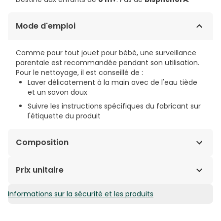
Mode d'emploi
Comme pour tout jouet pour bébé, une surveillance
parentale est recommandée pendant son utilisation.
Pour le nettoyage, il est conseillé de :
Laver délicatement à la main avec de l'eau tiède
et un savon doux
Suivre les instructions spécifiques du fabricant sur
l'étiquette du produit
Composition
Pour connaître la composition détaillée, se référer à
Prix unitaire
l’emballage du produit.
Informations sur la sécurité et les produits
7,02€ / Unités