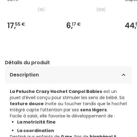
(
16
)
(
139
)
17,
6,
44,
55 €
17 €
Détails du produit
Description
La Peluche Crazy Hochet Canpol Babies
est un
jouet d’éveil conçu pour stimuler les sens de bébé. Sa
texture douce
invite au toucher tandis que le hochet
intégré capte l’attention par ses
sons légers
.
Facile à saisir, elle favorise le développement de :
La motricité fine
La coordination
Destiné aux enfants de
0 m+
. Pas de
bisphénol A
.