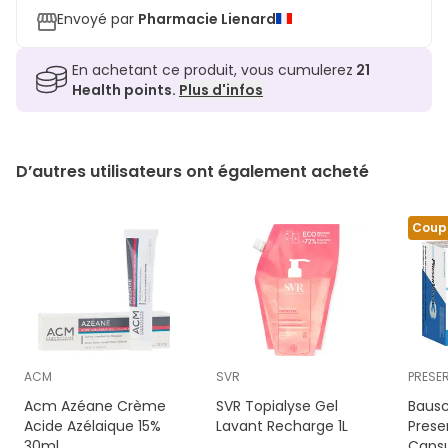
Envoyé par
Pharmacie Lienard
En achetant ce produit, vous cumulerez
21
Health points.
Plus d'infos
D’autres utilisateurs ont également acheté
Coup
ACM
SVR
PRESE
Acm Azéane Crème
SVR Topialyse Gel
Baus
Acide Azélaique 15%
Lavant Recharge 1L
Prese
30ml
Capsu