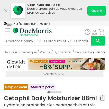
Continuez sur l’App
Nous prenons soin de vous avec des
Ouvrir
promos exclusives
4,5
/5
Basé sur
9170
avis
Beauté et cosmétique
/
Visage
/
Hydratation
/
Peau sèche
/
Cetaphil
Voir détails
*-8% SUPP., 72€ min d’achat. Valable jusqu’au 16/08. Non
cumulable.
Coup de cœur
+
55
Health points
Cetaphil Daily Moisturizer 88ml
Hydrate en profondeur les peaux sèches et très