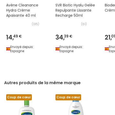
Avène Cleanance
SVR Biotic Hyalu Gelée
Biode
Hydra Crème
Repulpante Lissante
Crèm
Apaisante 40 ml
Recharge 50ml
(
135
)
(
61
)
14,
34,
21,
49 €
39 €
01
Envoyé depuis:
Envoyé depuis:
Env
Espagne
Espagne
Esp
Autres produits de la même marque
Coup de cœur
Coup de cœur