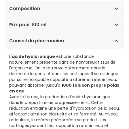
Composition
AQUA, DICAPRYLYL CARBONATE, CYCLOPENTASILOXANE,
Prix pour 100 ml
GLYCERIN, HYDROXYETHYL UREA, GLYCERYL STEARATE,
PEG-100 STEARATE, ACRYLATES/C10-30 ALKYL ACRYLATE
21,13€ / 100 ml
Conseil du pharmacien
CROSSPOLYMER, CAPRYLYL GLYCOL, CETYL ALCOHOL,
ERYTHRITOL, GLYCINE SOJA OIL, HOMARINE HCL,
HYDROLYZED HYALURONIC ACID, PHENOXYETHANOL,
L'
acide hyaluronique
est une substance
POTASSIUM SORBATE, SODIUM BENZOATE, SODIUM
naturellement présente dans de nombreux tissus de
HYDROXIDE, SODIUM PCA, TOCOPHEROL.
l'organisme. On le retrouve notamment dans le
derme de la peau et dans les cartilages. Il se distingue
par sa remarquable capacité à attirer et retenir l'eau,
pouvant absorber jusqu'à
1000 fois son propre poids
en eau
.
Avec le temps, la production d'acide hyaluronique
dans le corps diminue progressivement. Cette
réduction entraîne une perte d'hydratation de la peau,
affectant ainsi son élasticité et sa fermeté. Au niveau
articulaire, le même phénomène se produit : les
cartilages perdent leur capacité à retenir l'eau et