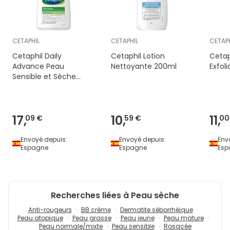
CETAPHIL
CETAPHIL
CETAPH
Cetaphil Daily
Cetaphil Lotion
Cetap
Advance Peau
Nettoyante 200ml
Exfol
Sensible et Sèche
473ml
17,
10,
11,
09 €
59 €
00
Envoyé depuis:
Envoyé depuis:
Env
Espagne
Espagne
Esp
Recherches liées à Peau sèche
Anti-rougeurs
BB crème
Dermatite séborrhéique
Peau atopique
Peau grasse
Peau jeune
Peau mature
Peau normale/mixte
Peau sensible
Rosacée