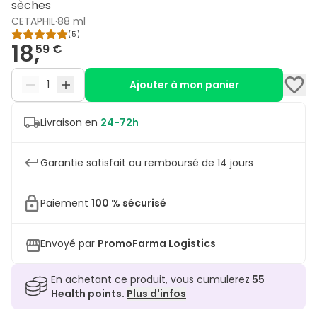
sèches
CETAPHIL
·
88 ml
(
5
)
18,
59 €
Ajouter à mon panier
Livraison en
24-72h
Garantie satisfait ou remboursé de 14 jours
Paiement
100 % sécurisé
Envoyé par
PromoFarma Logistics
En achetant ce produit, vous cumulerez
55
Health points.
Plus d'infos