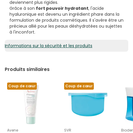
deviennent plus rigides.
Grâce à son
fort pouvoir hydratant
, l'acide
hyaluronique est devenu un ingrédient phare dans la
formulation de produits cosmétiques. Il s'avère être un
précieux allié pour les peaux déshydratées ou sujettes
à l'inconfort.
Informations sur la sécurité et les produits
Produits similaires
Coup de cœur
Coup de cœur
Avene
SVR
Biode