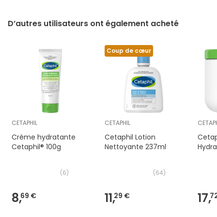
D’autres utilisateurs ont également acheté
Coup de cœur
CETAPHIL
CETAPHIL
CETAPH
Crème hydratante
Cetaphil Lotion
Cetap
Cetaphil® 100g
Nettoyante 237ml
Hydra
(
6
)
(
64
)
8,
11,
17,
69 €
29 €
7