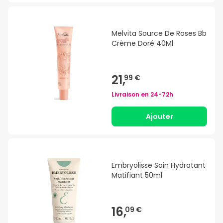
Melvita Source De Roses Bb
Crème Doré 40Ml
21,
99 €
Livraison en
24-72h
Ajouter
Embryolisse Soin Hydratant
Matifiant 50ml
16,
09 €