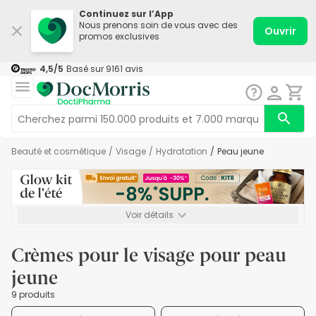
Continuez sur l’App
Nous prenons soin de vous avec des
Ouvrir
promos exclusives
4,5
/5
Basé sur
9161
avis
Beauté et cosmétique
/
Visage
/
Hydratation
/
Peau jeune
Voir détails
*-8% SUPP., 72€ min d’achat. Valable jusqu’au 16/08. Non
cumulable.
Crèmes pour le visage pour peau
jeune
9 produits