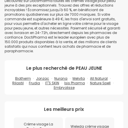
Découvrez sur DoctiPharma toutes les crèmes visage pour peau
jeune à des prix exceptionnels. Trouvez des offres et réductions
incroyables ! Économisez jusqu'à 60 %, en bénéficiant de
promotions quotidiennes sur plus de 7000 marques. Si votre
commande est supérieure à 49 €, les frais d'envoi sont gratuits,
pour vous permettre d'acheter en ligne votre crème pour le visage
pour peau jeune, et autres nécessités. Paiement sécurisé et garanti
avec livraison en 24-72h, directement depuis les pharmacies de
confiance. DoctiPharma est le leader européen avec plus de
150.000 produits disponibles à la vente, et des millions de clients
satisfaits qui nous confient leurs achats de pharmacie et de
parapharmacie.
Le plus recherché de
PEAU JEUNE
Biotherm
Jonzac
Nurana
Melvita
All Natural
Rilastil
Frudia
IT'S SKIN
Isis Pharma
Nature Spell
Embryolisse
Les meilleurs prix
Crème visage La
Weleda crème visage