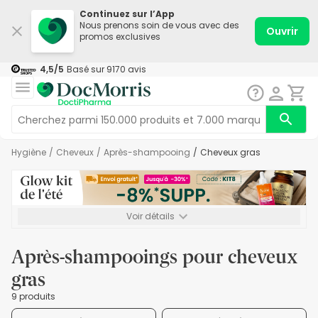
Continuez sur l’App
Nous prenons soin de vous avec des
Ouvrir
promos exclusives
4,5
/5
Basé sur
9170
avis
Hygiène
/
Cheveux
/
Après-shampooing
/
Cheveux gras
Voir détails
*-8% SUPP., 72€ min d’achat. Valable jusqu’au 16/08. Non
cumulable.
Après-shampooings pour cheveux
gras
9 produits