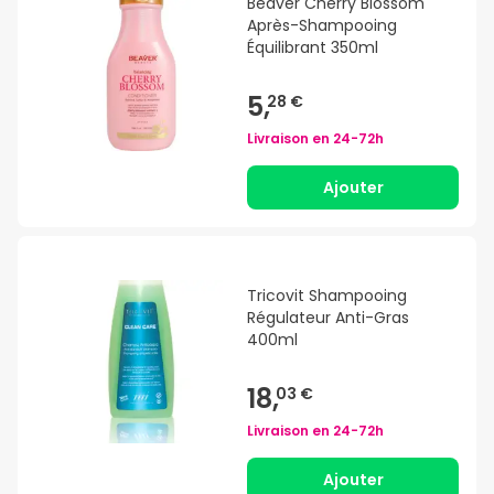
Beaver Cherry Blossom
Après-Shampooing
Équilibrant 350ml
5,
28 €
Livraison en
24-72h
Ajouter
Tricovit Shampooing
Régulateur Anti-Gras
400ml
18,
03 €
Livraison en
24-72h
Ajouter