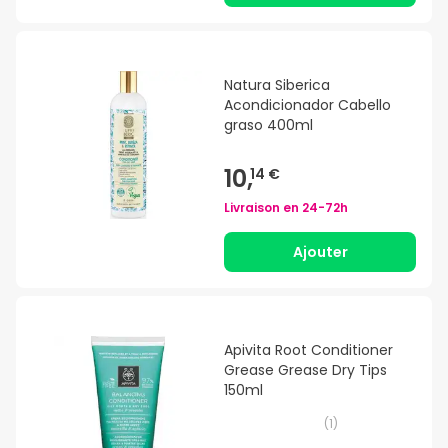
Natura Siberica
Acondicionador Cabello
graso 400ml
10,
14 €
Livraison en
24-72h
Ajouter
Apivita Root Conditioner
Grease Grease Dry Tips
150ml
(
1
)