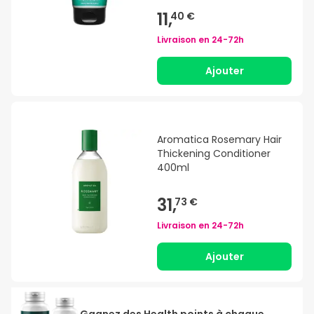
11,
40 €
Livraison en
24-72h
Ajouter
Aromatica Rosemary Hair
Thickening Conditioner
400ml
31,
73 €
Livraison en
24-72h
Ajouter
Gagnez des Health points à chaque