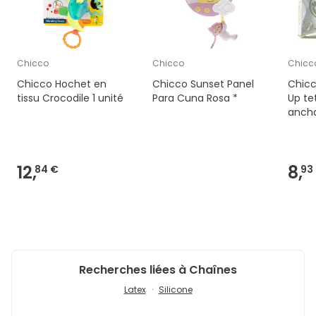
Chicco
Chicco
Chicc
Chicco Hochet en
Chicco Sunset Panel
Chicc
tissu Crocodile 1 unité
Para Cuna Rosa *
Up te
ancha
150ml
12,
8,
84 €
93
Recherches liées à Chaînes
Latex
Silicone