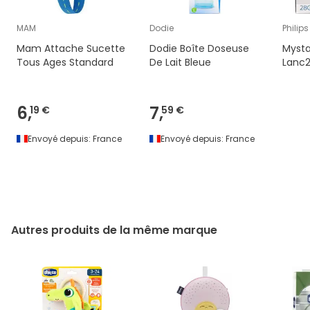
MAM
Dodie
Philips
Mam Attache Sucette
Dodie Boîte Doseuse
Mysta
Tous Ages Standard
De Lait Bleue
Lanc
6,
7,
19 €
59 €
Envoyé depuis:
France
Envoyé depuis:
France
Autres produits de la même marque