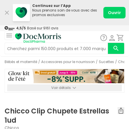
Continuez sur l’App
Nous prenons soin de vous avec des
Ouvrir
promos exclusives
4,5
/5
Basé sur
9161
avis
Bébés et maternité
/
Accessoires pour le nourrisson
/
Sucettes
/
Chaî
Voir détails
*-8% SUPP., 72€ min d’achat. Valable jusqu’au 16/08. Non
cumulable.
Chicco Clip Chupete Estrellas
1ud
Chicco