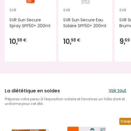
SVR
SVR
SVR
SVR Sun Secure
SVR Sun Secure Eau
SVR S
Spray SPF50+ 200ml
Solaire SPF50+ 200ml
Brum
10,
10,
9,
98 €
98 €
69
La diététique en soldes
Voir tout
Préparez votre peau à l'exposition solaire et favorisez un hâle doré et
uniforme pour cet été.
Coup