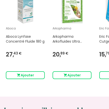
Aboca
Arkopharma
Eric Fa
Aboca Lynfase
Arkopharma
Eric 
Concentré Fluide 180 g
Arkofluides Ultra
Cutge
Draineur Bio 30
Ampoules
27,
20,
15,
43 €
89 €
7
Ajouter
Ajouter