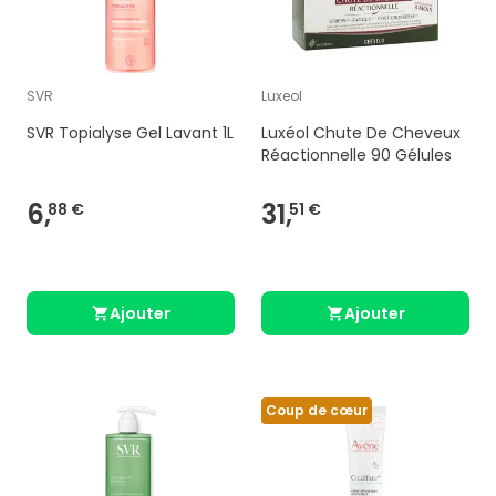
SVR
Luxeol
SVR Topialyse Gel Lavant 1L
Luxéol Chute De Cheveux
Réactionnelle 90 Gélules
6,
31,
88 €
51 €
Ajouter
Ajouter
Coup de cœur