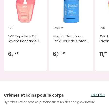
SVR
Respire
SVR
SVR Topialyse Gel
Respire Déodorant
SVR T
Lavant Recharge 1L
Stick Fleur de Coton
Lavan
Efficacité 48H 20 g
Recha
6,
6,
11,
15 €
99 €
25
Crèmes et soins pour le corps
Voir tout
Hydratez votre corps en profondeur et révélez son glow naturel