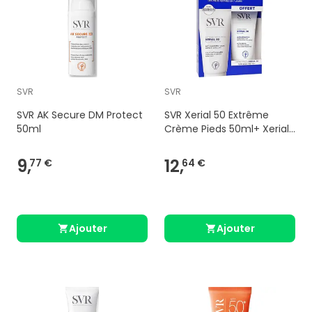
SVR
SVR
SVR AK Secure DM Protect
SVR Xerial 50 Extrême
50ml
Crème Pieds 50ml+ Xerial
30 Crème Pieds 50ml
9,
12,
77 €
64 €
Ajouter
Ajouter