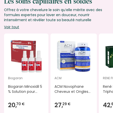
Les soins capillaires en soldes
Offrez à votre chevelure le soin qu’elle mérite avec des
formules expertes pour laver en douceur, nourrir
intensément et révéler toute sa beauté naturelle
Voir tout
Biogaran
ACM
RENE 
Biogaran Minoxidil 5
ACM Novophane
René 
% Solution pour
Cheveux et Ongles
Triph
Application Cutanée
180 Gélules
Anti-
3x60 ml
20,
27,
42,
70 €
29 €