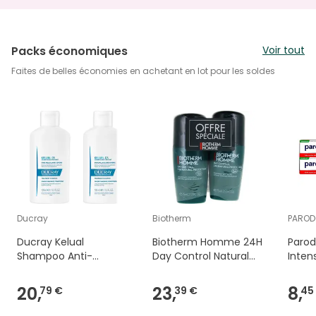
Packs économiques
Voir tout
Faites de belles économies en achetant en lot pour les soldes
Ducray
Biotherm
PAROD
Ducray Kelual
Biotherm Homme 24H
Parod
Shampoo Anti-
Day Control Natural
Inten
Pelliculaires 2x100ml
Protect 2x75ml
20,
23,
8,
79 €
39 €
45