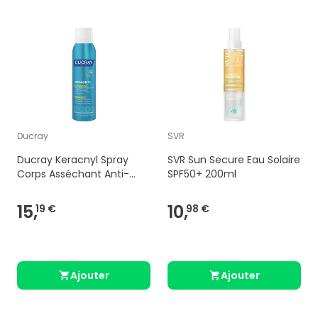
Ducray
SVR
Ducray Keracnyl Spray
SVR Sun Secure Eau Solaire
Corps Asséchant Anti-
SPF50+ 200ml
Boutons 150 ml
15,
10,
19 €
98 €
Ajouter
Ajouter