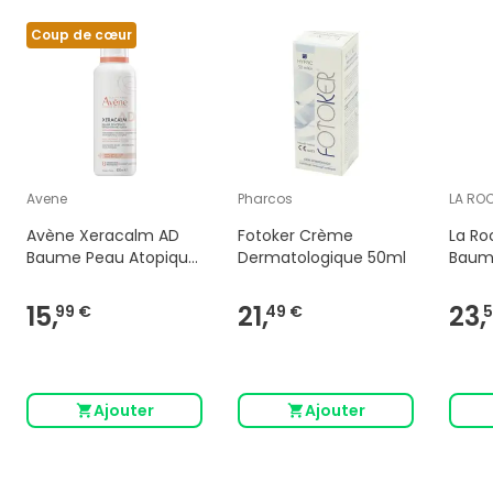
Coup de cœur
Avene
Pharcos
LA RO
Avène Xeracalm AD
Fotoker Crème
La Ro
Baume Peau Atopique
Dermatologique 50ml
Baum
avec démangeaisons
400 ml
15,
21,
23,
99 €
49 €
5
Ajouter
Ajouter