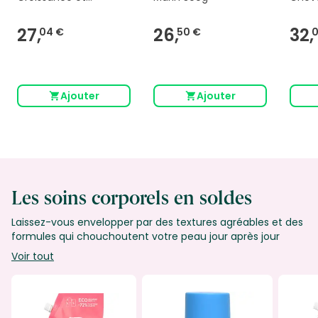
Fortification 90
90 Gé
Gélules
27,
26,
32,
04 €
50 €
0
Ajouter
Ajouter
Les soins corporels en soldes
Laissez-vous envelopper par des textures agréables et des
formules qui chouchoutent votre peau jour après jour
Voir tout