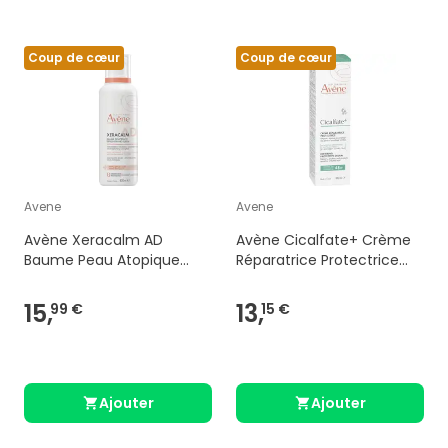
Coup de cœur
Coup de cœur
Avene
Avene
Avène Xeracalm AD
Avène Cicalfate+ Crème
Baume Peau Atopique
Réparatrice Protectrice
avec démangeaisons 400
100ml
ml
15,
13,
99 €
15 €
Ajouter
Ajouter