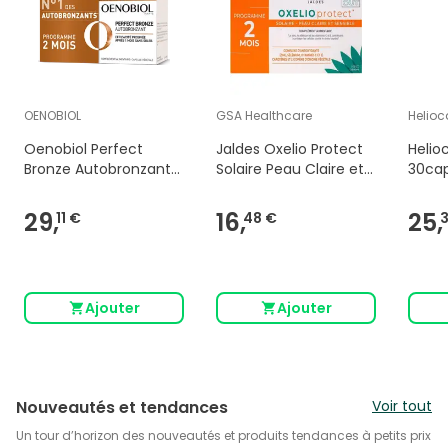
OENOBIOL
GSA Healthcare
Helioc
Oenobiol Perfect
Jaldes Oxelio Protect
Helio
Bronze Autobronzant
Solaire Peau Claire et
30ca
2x30 Capsules
Sensible 60 Capsules
29,
16,
25,
11 €
48 €
Ajouter
Ajouter
Nouveautés et tendances
Voir tout
Un tour d’horizon des nouveautés et produits tendances à petits prix