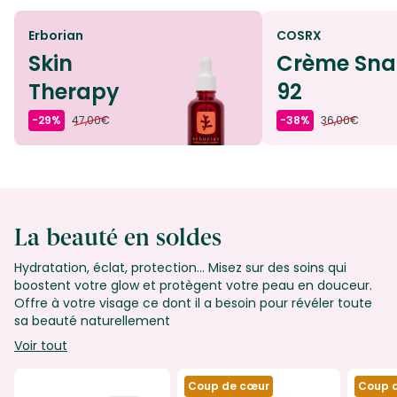
Erborian
COSRX
Skin
Crème Snai
Therapy
92
-29%
47,00€
-38%
36,00€
La beauté en soldes
Hydratation, éclat, protection… Misez sur des soins qui
boostent votre glow et protègent votre peau en douceur.
Offre à votre visage ce dont il a besoin pour révéler toute
sa beauté naturellement
Voir tout
Coup de cœur
Coup 