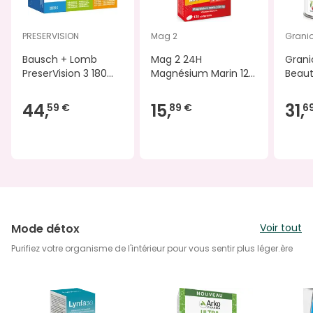
PRESERVISION
Mag 2
Grani
Bausch + Lomb
Mag 2 24H
Grani
PreserVision 3 180
Magnésium Marin 120
Beaut
Capsules
Comprimés
300g
44,
15,
31,
59 €
89 €
6
Mode détox
Voir tout
Purifiez votre organisme de l'intérieur pour vous sentir plus léger.ère