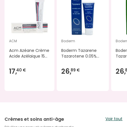
ACM
Boderm
Bode
Acm Azéane Crème
Boderm Tazarene
Bode
Acide Azélaique 15%
Tazarotene 0.05%
Tazar
30ml
Cream Dry Skin 75ml
Cream
ml
17,
26,
26,
40 €
89 €
Crèmes et soins anti-âge
Voir tout