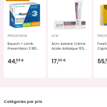
PRESERVISION
ACM
FREEST
Bausch + Lomb
Acm Azéane Crème
FreeSt
PreserVision 3 180
Acide Azélaique 15%
Capt
Capsules
30ml
44,
17,
55,
59 €
40 €
Catégories par prix