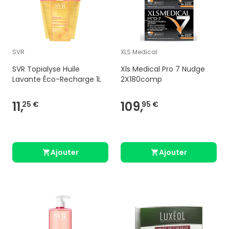
SVR
XLS Medical
SVR Topialyse Huile
Xls Medical Pro 7 Nudge
Lavante Éco-Recharge 1L
2X180comp
11,
109,
25 €
95 €
Ajouter
Ajouter