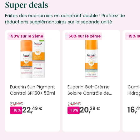
Super deals
Faites des économies en achetant double ! Profitez de
réductions supplémentaires sur la seconde unité
-50% sur le 2ème
-50% sur le 2ème
-15% s
Eucerin Sun Pigment
Eucerin Gel-Crème
Cuml
Control SPF50+ 50ml
Solaire Contrôle de
Hidra
Brillance Toucher Sec
Hydra
27,50€
24,90€
SPF50 50 ml
30ml
22,
20,
16,
49 €
29 €
4
-
18
%
-
19
%