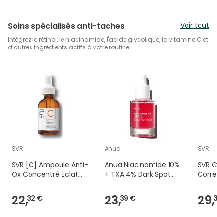
Soins spécialisés anti-taches
Voir tout
Intégrez le rétinol, le niacinamide, l'acide glycolique, la vitamine C et
d’autres ingrédients actifs à votre routine
SVR
Anua
SVR
SVR [C] Ampoule Anti-
Anua Niacinamide 10%
SVR C
Ox Concentré Éclat
+ TXA 4% Dark Spot
Corre
30ml
Correcting Serum 30
Anti-
ml
30ml
22,
23,
29,
32 €
39 €