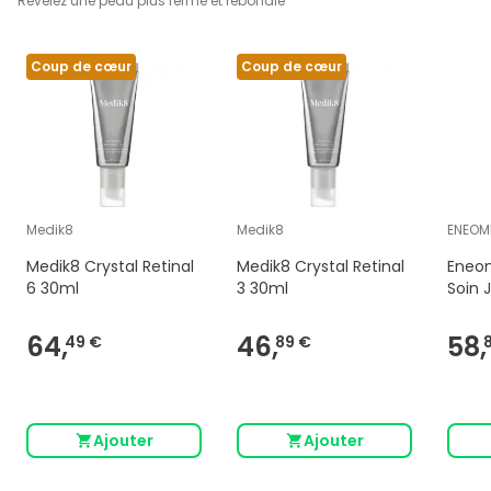
Révélez une peau plus ferme et rebondie
Coup de cœur
Coup de cœur
Medik8
Medik8
ENEOM
Medik8 Crystal Retinal
Medik8 Crystal Retinal
Eneom
6 30ml
3 30ml
Soin 
Antio
64,
46,
58,
49 €
89 €
Ajouter
Ajouter