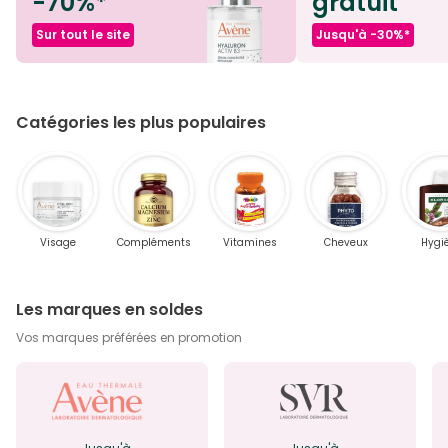
-70%*
gratuit
Sur tout le site
Jusqu'à -30%*
Catégories les plus populaires
Visage
Compléments
Vitamines
Cheveux
Hygi
Les marques en soldes
Vos marques préférées en promotion