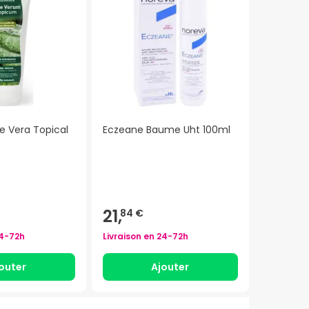
e Vera Topical
Eczeane Baume Uht 100ml
21,
84 €
4-72h
Livraison en
24-72h
outer
Ajouter