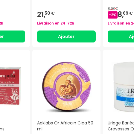
8,90€
21,
8,
50 €
69 €
-
2
%
2h
Livraison en
24-72h
Livraison en
2
er
Ajouter
Aj
Aoklabs Or Africain Cica 50
Uriage Barié
ins
ml
Crevasses 