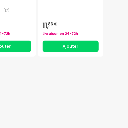
(
17
)
11,
86 €
4-72h
Livraison en
24-72h
outer
Ajouter