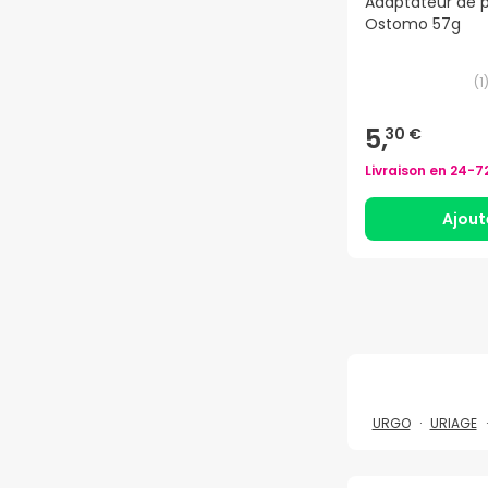
Adaptateur de 
Ostomo 57g
(
1
5,
30 €
Livraison en
24-7
Ajout
URGO
URIAGE