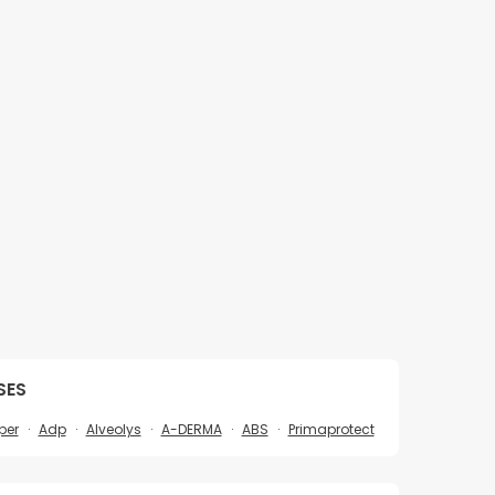
SES
per
Adp
Alveolys
A-DERMA
ABS
Primaprotect