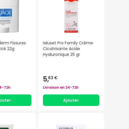
derm Fissures
Ialuset Pro Family Crème
ick 22g
Cicatrisante Acide
Hyaluronique 25 gr
5,
63 €
4-72h
Livraison en
24-72h
outer
Ajouter