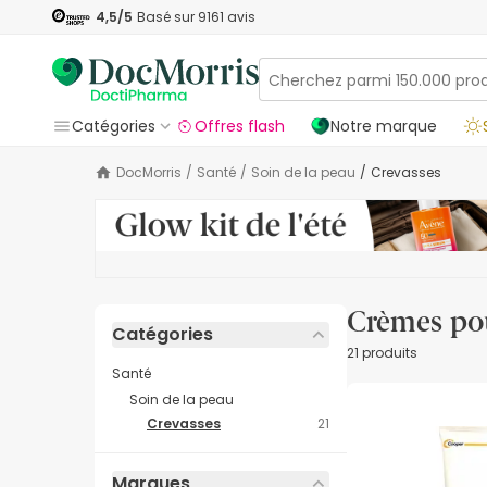
4,5
/5
Basé sur
9161
avis
Catégories
Offres flash
Notre marque
DocMorris
/
Santé
/
Soin de la peau
/
Crevasses
Crèmes pou
Catégories
21 produits
Santé
Soin de la peau
Crevasses
21
Marques