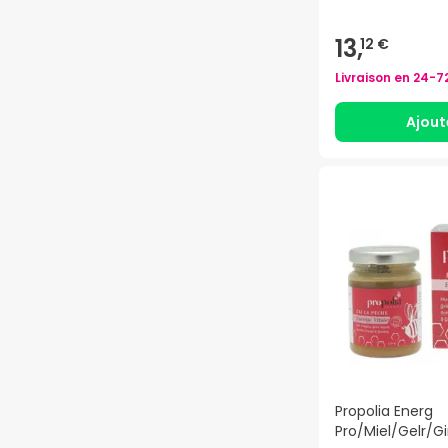
13,
12 €
Livraison en
24-7
Ajout
Propolia Energ
Pro/Miel/Gelr/G