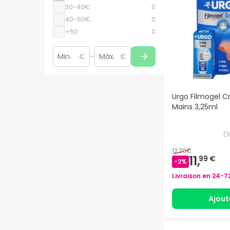
30-40€
0
40-50€
0
+50
0
€
–
€
Urgo Filmogel C
Mains 3,25ml
(
1
12,20€
11,
99 €
-
2
%
Livraison en
24-7
Ajout