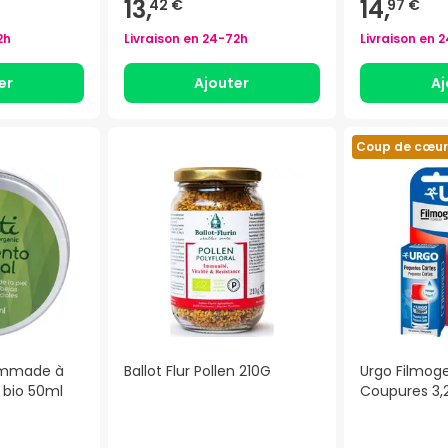
13,
14,
42 €
97 €
2h
Livraison en
24-72h
Livraison en
2
er
Ajouter
Aj
Coup de cœur
Pommade à
Ballot Flur Pollen 210G
Urgo Filmoge
 bio 50ml
Coupures 3,