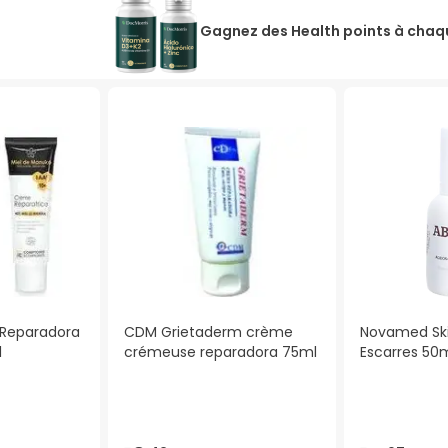
Gagnez des Health points à chaqu
Reparadora
CDM Grietaderm crème
Novamed Ski
l
crémeuse reparadora 75ml
Escarres 50