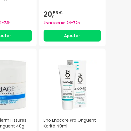
20,
55 €
4-72h
Livraison en
24-72h
outer
Ajouter
derm Fissures
Eno Enocare Pro Onguent
Onguent 40g
Karité 40ml