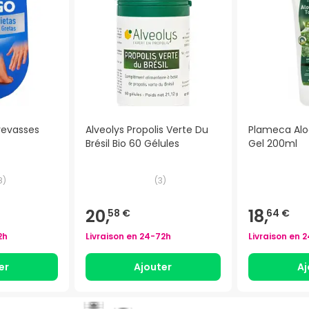
revasses
Alveolys Propolis Verte Du
Plameca Alo
Brésil Bio 60 Gélules
Gel 200ml
8
)
(
3
)
20,
18,
58 €
64 €
2h
Livraison en
24-72h
Livraison en
2
er
Ajouter
Aj