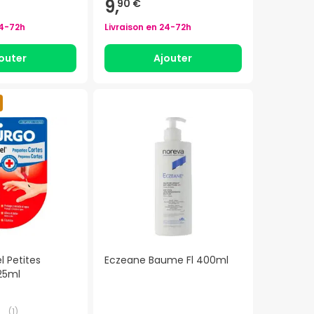
9,
90 €
4-72h
Livraison en
24-72h
outer
Ajouter
l Petites
Eczeane Baume Fl 400ml
25ml
(
1
)