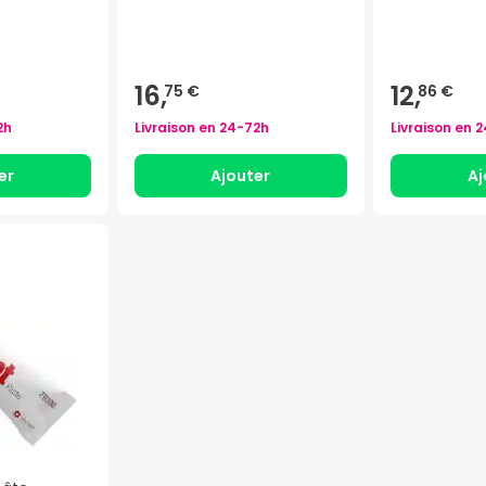
16,
12,
75 €
86 €
2h
Livraison en
24-72h
Livraison en
2
er
Ajouter
Aj