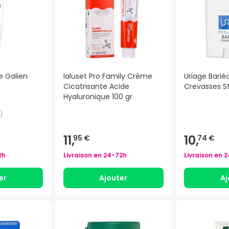
e Galien
Ialuset Pro Family Crème
Uriage Barié
Cicatrisante Acide
Crevasses St
Hyaluronique 100 gr
)
11,
10,
95 €
74 €
2h
Livraison en
24-72h
Livraison en
2
er
Ajouter
Aj