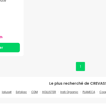
pâte
)
2h
er
1
Le plus recherché de
CREVAS
Ialuset
Exfoliac
CDM
HOLLISTER
Irati Organic
PLAMECA
Coo