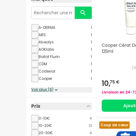
A-DERMA
1
ABS
1
Alveolys
1
Cooper Cérat D
AOKlabs
1
125ml
Ballot Flurin
1
CDM
1
(
4
Codexial
1
Cooper
1
10,
75 €
Voir plus
(
9
)
Livraison en
24-7
Ajout
Prix
0-10€
4
Coup de cœur
10-20€
13
20-30€
4