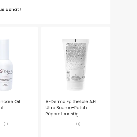
e achat !
ncare Oil
A-Derma Epitheliale A.H
ml
Ultra Baume-Patch
Réparateur 50g
(
1
)
(
1
)