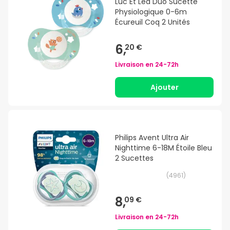
Luc Et Léa Duo Sucette
Physiologique 0-6m
Écureuil Coq 2 Unités
6,
20 €
Livraison en
24-72h
Ajouter
Philips Avent Ultra Air
Nighttime 6-18M Étoile Bleu
2 Sucettes
(
4961
)
8,
09 €
Livraison en
24-72h