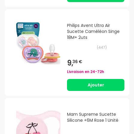
Philips Avent Ultra Air
Sucette Caméléon Singe
18M+ 2uts
(
447
)
9,
36 €
Livraison en
24-72h
Ajouter
Mam Supreme Sucette
Silicone +6M Rose 1 Unité