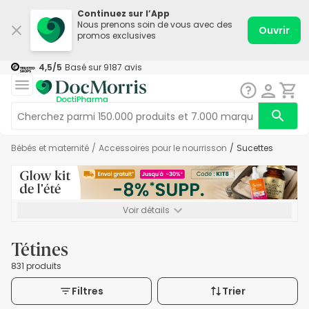
Continuez sur l’App
Nous prenons soin de vous avec des
Ouvrir
promos exclusives
4,5
/5
Basé sur
9187
avis
Bébés et maternité
/
Accessoires pour le nourrisson
/
Sucettes
Voir détails
*-8% SUPP., 72€ min d’achat. Valable jusqu’au 16/08. Non
cumulable.
Tétines
831 produits
Filtres
Trier