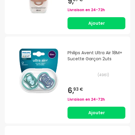
9,
Livraison en
24-72h
Ajouter
Philips Avent Ultra Air 18M+
Sucette Garçon 2uts
(
4961
)
6,
93 €
Livraison en
24-72h
Ajouter