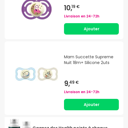
10,
19 €
Livraison en
24-72h
Ajouter
Mam Succette Supreme
Nuit 18m+ Silicone 2uts
9,
49 €
Livraison en
24-72h
Ajouter
Gagnez des Health points à chaque