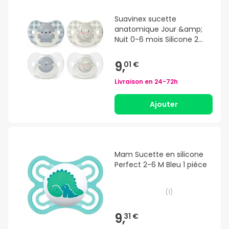
Suavinex sucette
anatomique Jour &amp;
Nuit 0-6 mois Silicone 2
Und.
9,
01 €
Livraison en
24-72h
Ajouter
Mam Sucette en silicone
Perfect 2-6 M Bleu 1 pièce
(
1
)
9,
31 €