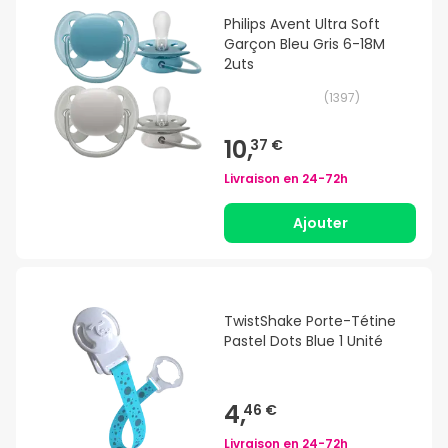
Philips Avent Ultra Soft
Garçon Bleu Gris 6-18M
2uts
(
1397
)
10,
37 €
Livraison en
24-72h
Ajouter
TwistShake Porte-Tétine
Pastel Dots Blue 1 Unité
4,
46 €
Livraison en
24-72h