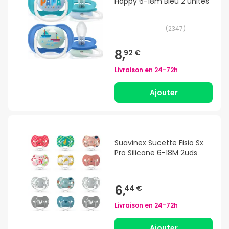
Happy 6-18m Bleu 2 unités
(
2347
)
8,
92 €
Livraison en
24-72h
Ajouter
Suavinex Sucette Fisio Sx
Pro Silicone 6-18M 2uds
6,
44 €
Livraison en
24-72h
Ajouter