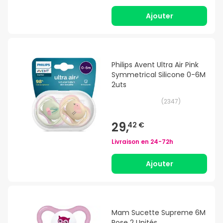
Ajouter
Philips Avent Ultra Air Pink
Symmetrical Silicone 0-6M
2uts
(
2347
)
29,
42 €
Livraison en
24-72h
Ajouter
Mam Sucette Supreme 6M
Rose 2 Unités