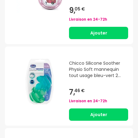
9,
05 €
Livraison en
24-72h
Ajouter
Chicco Silicone Soother
Physio Soft mannequin
tout usage bleu-vert 2
Unités
7,
46 €
Livraison en
24-72h
Ajouter