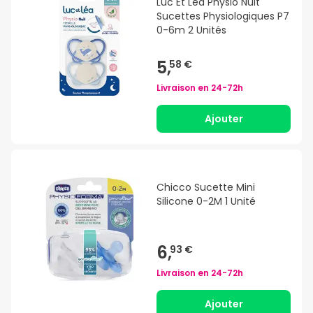
Luc Et Léa Physio Nuit
Sucettes Physiologiques P7
0-6m 2 Unités
5,
58 €
Livraison en
24-72h
Ajouter
Chicco Sucette Mini
Silicone 0-2M 1 Unité
6,
93 €
Livraison en
24-72h
Ajouter