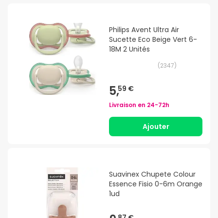
Philips Avent Ultra Air
Sucette Eco Beige Vert 6-
18M 2 Unités
(
2347
)
5,
59 €
Livraison en
24-72h
Ajouter
Suavinex Chupete Colour
Essence Fisio 0-6m Orange
1ud
87 €