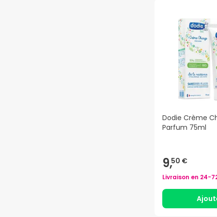
Dodie Crème C
Parfum 75ml
9,
50 €
Livraison en
24-7
Ajout