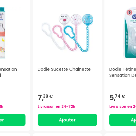
ensation
Dodie Sucette Chainette
Dodie Tétine
d
Sensation Dé
7,
5,
39 €
74 €
2h
Livraison en
24-72h
Livraison en
2
er
Ajouter
Aj