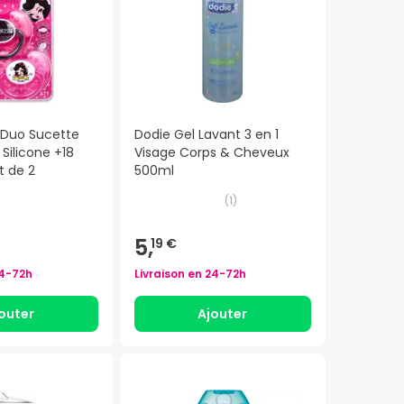
 Duo Sucette
Dodie Gel Lavant 3 en 1
Silicone +18
Visage Corps & Cheveux
t de 2
500ml
(
1
)
5,
19 €
4-72h
Livraison en
24-72h
outer
Ajouter