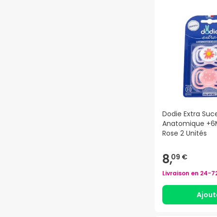
Dodie Extra Suc
Anatomique +6M
Rose 2 Unités
8,
09 €
Livraison en
24-7
Ajout