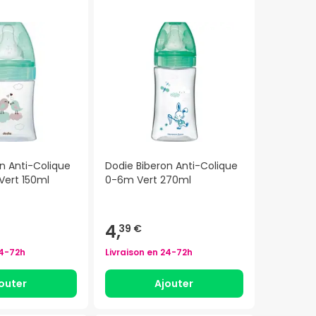
n Anti-Colique
Dodie Biberon Anti-Colique
Vert 150ml
0-6m Vert 270ml
4,
39 €
4-72h
Livraison en
24-72h
outer
Ajouter