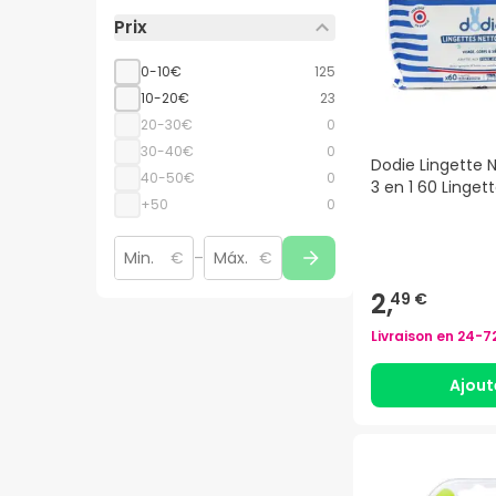
Prix
0-10€
125
10-20€
23
20-30€
0
30-40€
0
Dodie Lingette 
40-50€
0
3 en 1 60 Linget
+50
0
€
–
€
2,
49 €
Livraison en
24-7
Ajout