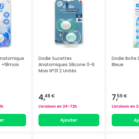
Anatomique
Dodie Sucettes
Dodie Boîte 
n +18mois
Anatomiques Silicone 0-6
Bleue
Mois N°31 2 Unités
)
4,
7,
48 €
59 €
2h
Livraison en
24-72h
Livraison en
2
er
Ajouter
Aj