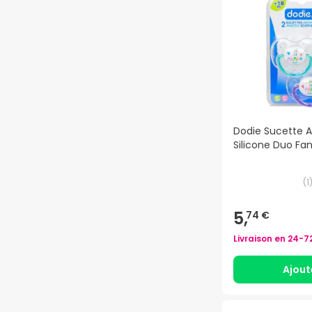
Dodie Sucette 
Silicone Duo Fa
(
1
5,
74 €
Livraison en
24-7
Ajout