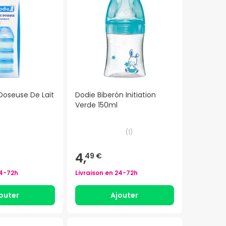
Doseuse De Lait
Dodie Biberón Initiation
Verde 150ml
(
1
)
4,
49 €
4-72h
Livraison en
24-72h
outer
Ajouter