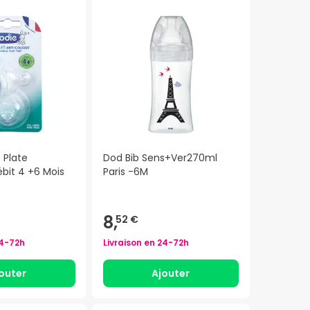
 Plate
Dod Bib Sens+Ver270ml
bit 4 +6 Mois
Paris -6M
8,
52 €
4-72h
Livraison en
24-72h
outer
Ajouter