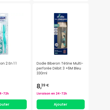
on 2 En 1 1
Dodie Biberon Tétine Multi-
perforée Débit 3 +6M Bleu
330ml
8,
39 €
4-72h
Livraison en
24-72h
outer
Ajouter