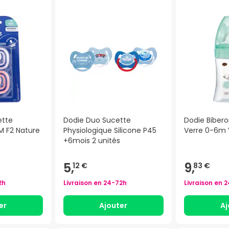
ette
Dodie Duo Sucette
Dodie Bibero
 F2 Nature
Physiologique Silicone P45
Verre 0-6m 
+6mois 2 unités
5,
9,
12 €
83 €
2h
Livraison en
24-72h
Livraison en
2
er
Ajouter
Aj