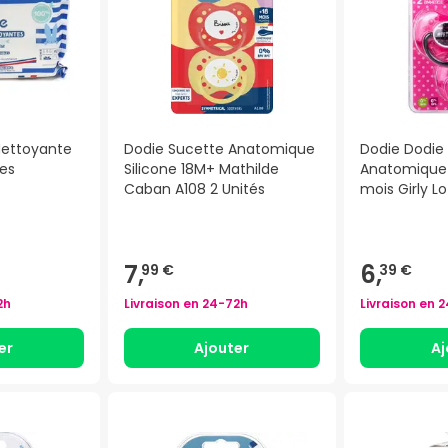
Nettoyante
Dodie Sucette Anatomique
Dodie Dodie
tes
Silicone 18M+ Mathilde
Anatomique 
Caban A108 2 Unités
mois Girly Lo
7,
6,
99 €
39 €
2h
Livraison en
24-72h
Livraison en
2
er
Ajouter
Aj