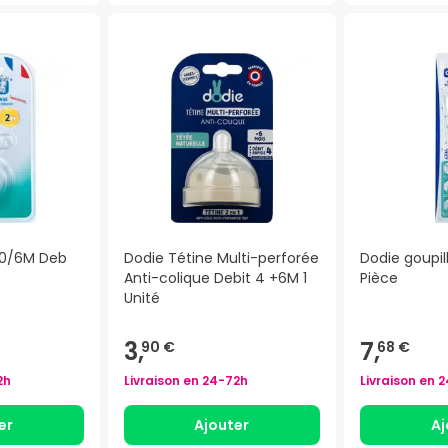
 0/6M Deb
Dodie Tétine Multi-perforée
Dodie goupill
Anti-colique Debit 4 +6M 1
Pièce
Unité
3,
7,
90 €
68 €
2h
Livraison en
24-72h
Livraison en
2
er
Ajouter
Aj