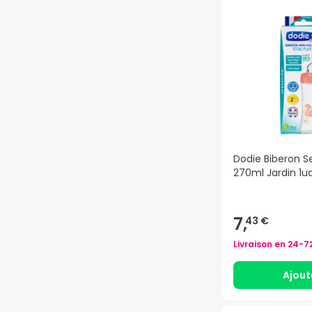
Dodie Biberon S
270ml Jardin 1u
7,
43 €
Livraison en
24-7
Ajout