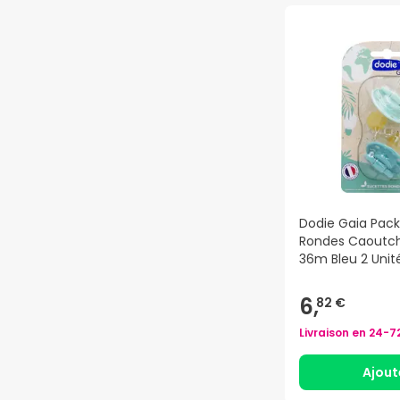
Dodie Gaia Pack
Rondes Caoutc
36m Bleu 2 Unit
6,
82 €
Livraison en
24-7
Ajout