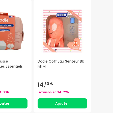
ousse
Dodie Coff Eau Senteur Bb
Les Essentiels
Fill M
14,
50 €
4-72h
Livraison en
24-72h
outer
Ajouter