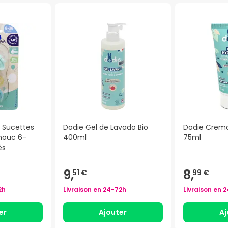
 Sucettes
Dodie Gel de Lavado Bio
Dodie Crema
houc 6-
400ml
75ml
és
9,
8,
51 €
99 €
2h
Livraison en
24-72h
Livraison en
2
er
Ajouter
Aj