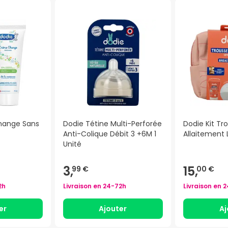
hange Sans
Dodie Tétine Multi-Perforée
Dodie Kit Tr
Anti-Colique Débit 3 +6M 1
Allaitement 
Unité
3,
15,
99 €
00 €
2h
Livraison en
24-72h
Livraison en
2
er
Ajouter
Aj